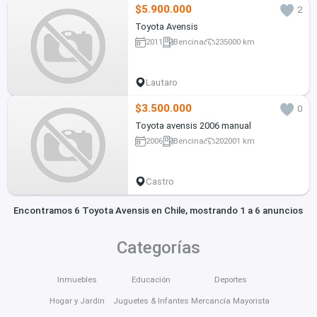
$5.900.000
2
Toyota Avensis
2011
Bencina
235000 km
Lautaro
$3.500.000
0
Toyota avensis 2006 manual
2006
Bencina
202001 km
Castro
Encontramos 6 Toyota Avensis en Chile, mostrando 1 a 6 anuncios
Categorías
Inmuebles
Educación
Deportes
Hogar y Jardín
Juguetes & Infantes
Mercancía Mayorista