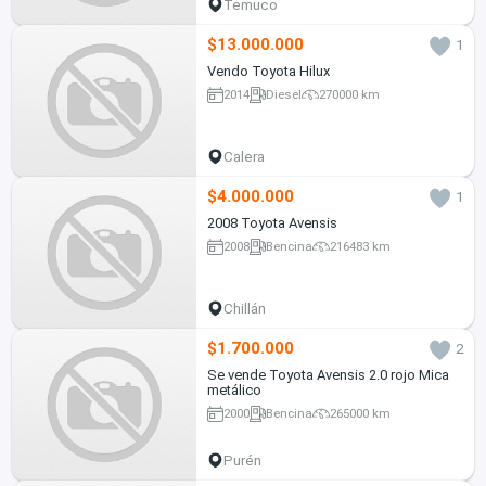
Temuco
$13.000.000
1
Vendo Toyota Hilux
2014
Diesel
270000 km
Calera
$4.000.000
1
2008 Toyota Avensis
2008
Bencina
216483 km
Chillán
$1.700.000
2
Se vende Toyota Avensis 2.0 rojo Mica
metálico
2000
Bencina
265000 km
Purén