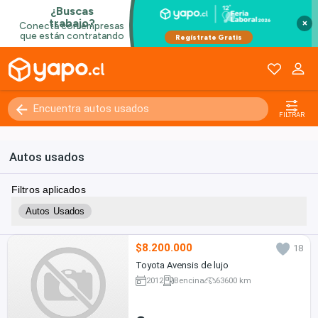
×
FILTRAR
Autos usados
Filtros aplicados
Autos Usados
$8.200.000
18
Toyota Avensis de lujo
2012
Bencina
63600 km