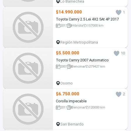
Lo Barnechea
$14.990.000
1
Toyota Camry 2.5 Lei 4X2 5At 4P 2017
2017
Híbrido
157000 km
Región Metropolitana
$5.500.000
10
Toyota Camry 2007 Automatico
2007
Bencina
279427 km
Osorno
$6.750.000
2
Corolla impecable
2011
Bencina
120000 km
San Bernardo