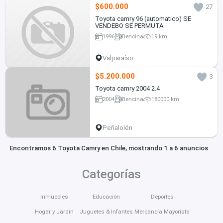
$600.000
27
Toyota camry 96 (automatico) SE
VENDEBO SE PERMUTA
1996
Bencina
19 km
Valparaíso
$5.200.000
3
Toyota camry 2004 2.4
2004
Bencina
180000 km
Peñalolén
Encontramos 6 Toyota Camry en Chile, mostrando 1 a 6 anuncios
Categorías
Inmuebles
Educación
Deportes
Hogar y Jardín
Juguetes & Infantes
Mercancía Mayorista