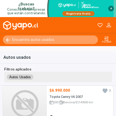
×
FILTRAR
Autos usados
Filtros aplicados
Autos Usados
$6.990.000
3
Toyota Camry V6 2007
2007
Bencina
149000 km