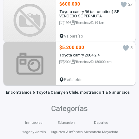
$600.000
27
Toyota camry 96 (automatico) SE
VENDEBO SE PERMUTA
1996
Bencina
19 km
Valparaíso
$5.200.000
3
Toyota camry 2004 2.4
2004
Bencina
180000 km
Peñalolén
Encontramos 6 Toyota Camry en Chile, mostrando 1 a 6 anuncios
Categorías
Inmuebles
Educación
Deportes
Hogar y Jardín
Juguetes & Infantes
Mercancía Mayorista