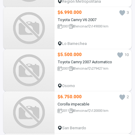
Región Metropolitana
$6.990.000
3
Toyota Camry V6 2007
2007
Bencina
149000 km
Lo Barnechea
$5.500.000
10
Toyota Camry 2007 Automatico
2007
Bencina
279427 km
Osorno
$6.750.000
2
Corolla impecable
2011
Bencina
120000 km
San Bernardo