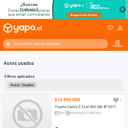
×
FILTRAR
Autos usados
Filtros aplicados
Autos Usados
$14.990.000
1
Toyota Camry 2.5 Lei 4X2 5At 4P 2017
2017
Híbrido
157000 km