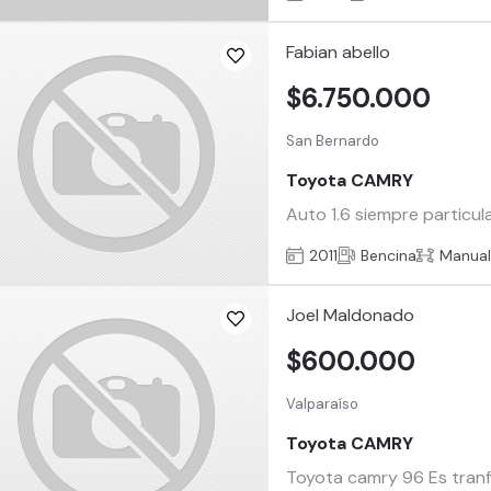
Fabian abello
$6.750.000
San Bernardo
Toyota CAMRY
Auto 1.6 siempre particul
2011
Bencina
Manua
Joel Maldonado
$600.000
Valparaíso
Toyota CAMRY
Toyota camry 96 Es tranf