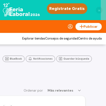
×
Publicar
Explorar tiendas
Consejos de seguridad
Centro de ayuda
BlueBook
Notificaciones
Guardar búsqueda
Ordenar por
Más relevantes