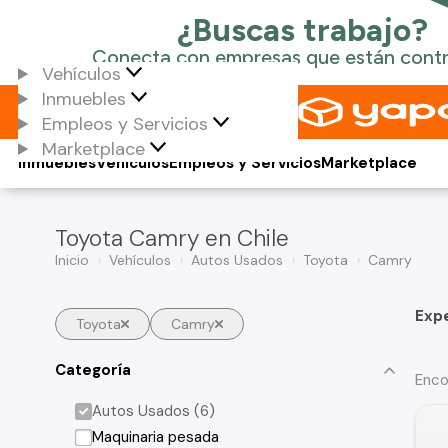
Vehículos
Inmuebles
Empleos y Servicios
Marketplace
Inmuebles
Vehículos
Empleos y Servicios
Marketplace
Toyota Camry en Chile
Inicio
Vehículos
Autos Usados
Toyota
Camry
Exp
Toyota
Camry
Categoría
Enco
Autos Usados (6)
Maquinaria pesada