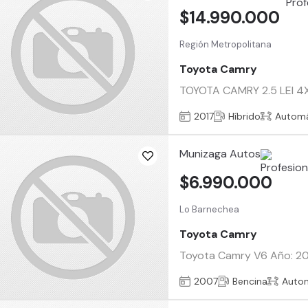
$14.990.000
Región Metropolitana
Toyota Camry
TOYOTA CAMRY 2.5 LEI 4X2
2017
Híbrido
Automá
Munizaga Autos
$6.990.000
Lo Barnechea
Toyota Camry
Toyota Camry V6 Año: 200
2007
Bencina
Auto