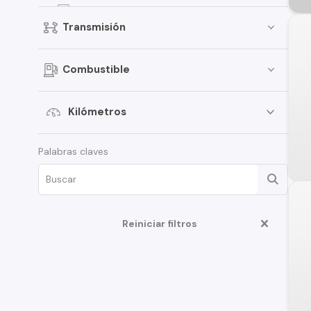
4Runner
Transmisión
Corolla Cross
Fortuner
Combustible
Urban Cruiser
RAV4 Hybrid
Kilómetros
Tercel
Palabras claves
Auris
FJ Cruiser
Land Cruiser Prado
Prius
Reiniciar filtros
Tundra
C-HR
Land Cruiser