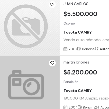
JUAN CARLOS
$5.500.000
Osorno
Toyota CAMRY
Vendo auto cómodo, ampli
2007
Bencina
Auto
martin briones
$5.200.000
Peñalolén
Toyota CAMRY
180.000 KM Amplio, rapido
2004
Bencina
Auto