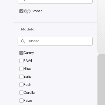
Toyota
Modelo
Camry
RAV4
Hilux
Yaris
Rush
Corolla
Raize