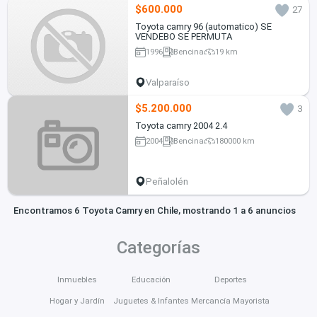
$600.000
27
Toyota camry 96 (automatico) SE
VENDEBO SE PERMUTA
1996
Bencina
19 km
Valparaíso
$5.200.000
3
Toyota camry 2004 2.4
2004
Bencina
180000 km
Peñalolén
Encontramos 6 Toyota Camry en Chile, mostrando 1 a 6 anuncios
Categorías
Inmuebles
Educación
Deportes
Hogar y Jardín
Juguetes & Infantes
Mercancía Mayorista