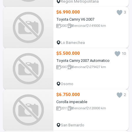
Región Metropolitana
$6.990.000
3
Toyota Camry V6 2007
2007
Bencina
149000 km
Lo Barnechea
$5.500.000
10
Toyota Camry 2007 Automatico
2007
Bencina
279427 km
Osorno
$6.750.000
2
Corolla impecable
2011
Bencina
120000 km
San Bernardo