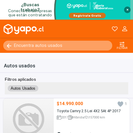
×
FILTRAR
Autos usados
Filtros aplicados
Autos Usados
$14.990.000
1
Toyota Camry 2.5 Lei 4X2 5At 4P 2017
2017
Híbrido
157000 km