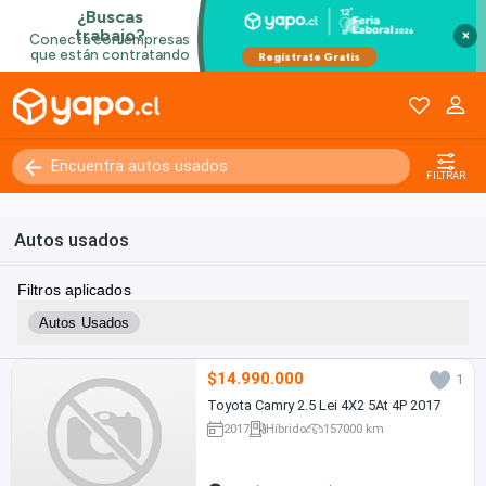
×
FILTRAR
Autos usados
Filtros aplicados
Autos Usados
$14.990.000
1
Toyota Camry 2.5 Lei 4X2 5At 4P 2017
2017
Híbrido
157000 km