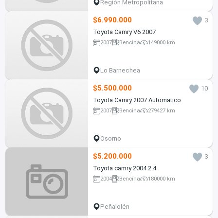
Región Metropolitana
$6.990.000
3
Toyota Camry V6 2007
2007
Bencina
149000 km
Lo Barnechea
$5.500.000
10
Toyota Camry 2007 Automatico
2007
Bencina
279427 km
Osorno
$5.200.000
3
Toyota camry 2004 2.4
2004
Bencina
180000 km
Peñalolén