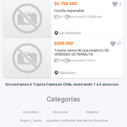
$6.750.000
2
Corolla impecable
2011
Bencina
120000 km
San Bernardo
$600.000
27
Toyota camry 96 (automatico) SE
VENDEBO SE PERMUTA
1996
Bencina
19 km
Valparaíso
Encontramos 6 Toyota Camry en Chile, mostrando 1 a 6 anuncios
Categorías
Inmuebles
Educación
Deportes
Hogar y Jardín
Juguetes & Infantes
Mercancía Mayorista