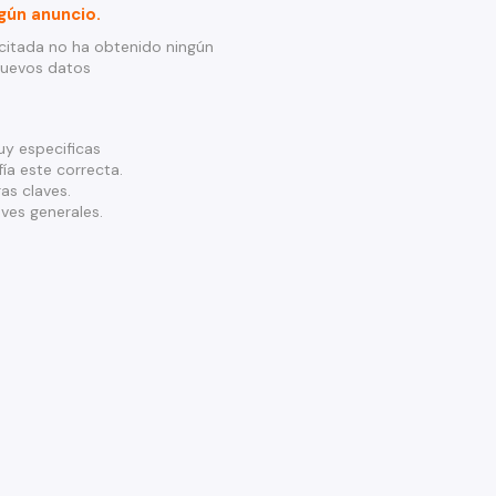
gún anuncio.
citada no ha obtenido ningún
nuevos datos
y especificas
ía este correcta.
as claves.
ves generales.