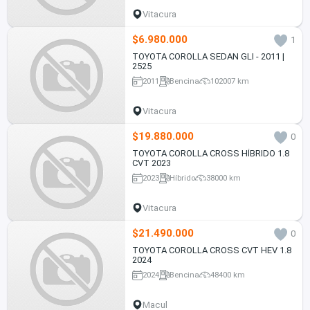
Vitacura
$6.980.000
1
TOYOTA COROLLA SEDAN GLI - 2011 |
2525
2011
Bencina
102007 km
Vitacura
$19.880.000
0
TOYOTA COROLLA CROSS HÍBRIDO 1.8
CVT 2023
2023
Híbrido
38000 km
Vitacura
$21.490.000
0
TOYOTA COROLLA CROSS CVT HEV 1.8
2024
2024
Bencina
48400 km
Macul