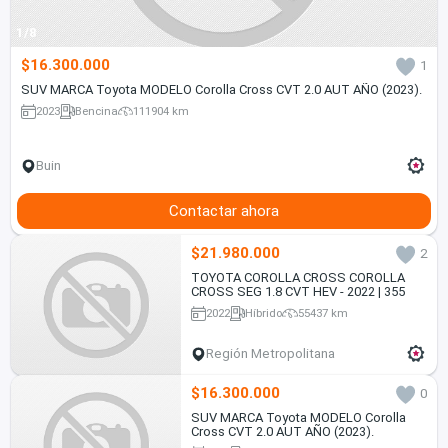
1/8
$16.300.000
1
SUV MARCA Toyota MODELO Corolla Cross CVT 2.0 AUT AÑO (2023).
2023
Bencina
111904 km
Buin
Contactar ahora
$21.980.000
2
TOYOTA COROLLA CROSS COROLLA
CROSS SEG 1.8 CVT HEV - 2022 | 355
2022
Híbrido
55437 km
Región Metropolitana
$16.300.000
0
SUV MARCA Toyota MODELO Corolla
Cross CVT 2.0 AUT AÑO (2023).