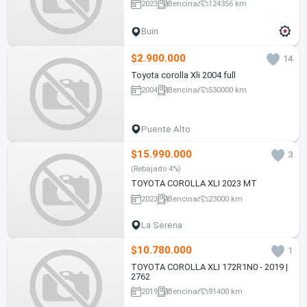
2023
Bencina
124356 km
Buin
$2.900.000
14
Toyota corolla Xli 2004 full
2004
Bencina
530000 km
Puente Alto
$15.990.000
3
(Rebajado 4%)
TOYOTA COROLLA XLI 2023 MT
2023
Bencina
23000 km
La Serena
$10.780.000
1
TOYOTA COROLLA XLI 172R1N0 - 2019 |
2762
2019
Bencina
91400 km