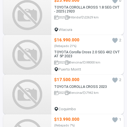
$23.980.000
0
TOYOTA COROLLA CROSS 1.8 SEG CVT
- 2025 | 2920
2025
Híbrido
22629 km
Vitacura
$16.990.000
2
(Rebajado 21%)
TOYOTA Corolla Cross 2.0 SEG 4X2 CVT
AT 5P 2023
2023
Bencina
98000 km
Puerto Montt
$17.500.000
2
TOYOTA COROLLA CROSS 2023
2023
Bencina
7942 km
Coquimbo
$13.990.000
1
(Rebajado 7%)