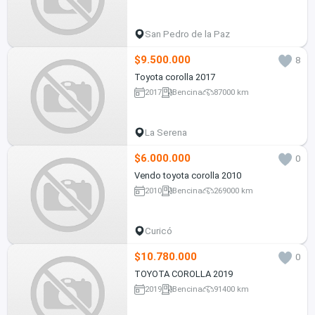
San Pedro de la Paz
$9.500.000
8
Toyota corolla 2017
2017
Bencina
87000 km
La Serena
$6.000.000
0
Vendo toyota corolla 2010
2010
Bencina
269000 km
Curicó
$10.780.000
0
TOYOTA COROLLA 2019
2019
Bencina
91400 km