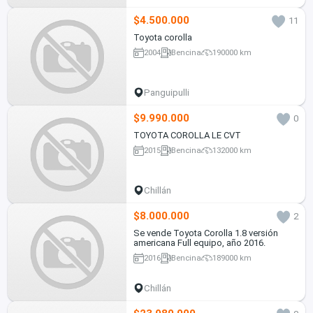
$4.500.000
11
Toyota corolla
2004
Bencina
190000 km
Panguipulli
$9.990.000
0
TOYOTA COROLLA LE CVT
2015
Bencina
132000 km
Chillán
$8.000.000
2
Se vende Toyota Corolla 1.8 versión
americana Full equipo, año 2016.
2016
Bencina
189000 km
Chillán