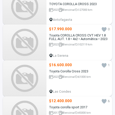
TOYOTA COROLLA CROSS 2023
2023
Bencina
127000 km
Antofagasta
$17.990.000
0
Toyota COROLLA CROSS CVT HEV 1.8
FULL AUT. 1.8 • 4x2 • Automática • 2023
2023
Bencina
102119 km
La Serena
$16.600.000
1
Toyota Corolla Cross 2023
2023
Bencina
61000 km
Las Condes
$12.400.000
6
Toyota corolla sport 2017
2017
Bencina
45000 km