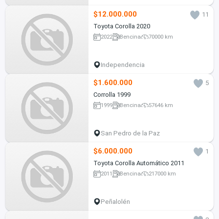
$12.000.000
11
Toyota Corolla 2020
2022
Bencina
70000 km
Independencia
$1.600.000
5
Corrolla 1999
1999
Bencina
57646 km
San Pedro de la Paz
$6.000.000
1
Toyota Corolla Automático 2011
2011
Bencina
217000 km
Peñalolén