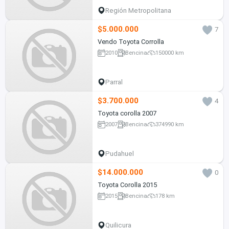
Región Metropolitana
$5.000.000
7
Vendo Toyota Corrolla
2010
Bencina
150000 km
Parral
$3.700.000
4
Toyota corolla 2007
2007
Bencina
374990 km
Pudahuel
$14.000.000
0
Toyota Corolla 2015
2015
Bencina
178 km
Quilicura