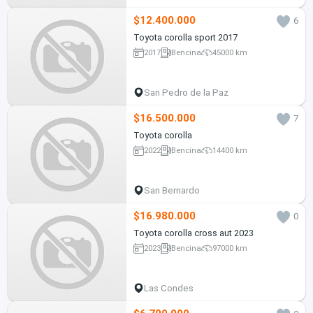
$12.400.000
6
Toyota corolla sport 2017
2017
Bencina
45000 km
San Pedro de la Paz
$16.500.000
7
Toyota corolla
2022
Bencina
14400 km
San Bernardo
$16.980.000
0
Toyota corolla cross aut 2023
2023
Bencina
97000 km
Las Condes