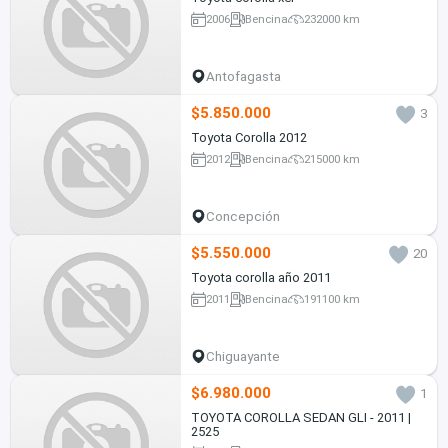
2006
Bencina
232000 km
Antofagasta
$5.850.000
3
Toyota Corolla 2012
2012
Bencina
215000 km
Concepción
$5.550.000
20
Toyota corolla año 2011
2011
Bencina
191100 km
Chiguayante
$6.980.000
1
TOYOTA COROLLA SEDAN GLI - 2011 |
2525