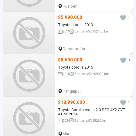
Hualpén
$5.990.000
4
Toyota corolla 2013
2013
Bencina
152450 km
Concepción
$8.690.000
0
Toyota corolla 2015
2015
Bencina
209000 km
Panguipulli
$18,990,000
1
Toyota Corolla cross 2.0 SEG 4X2 CVT
AT 5P 2024
2024
Bencina
28262 km
Macul