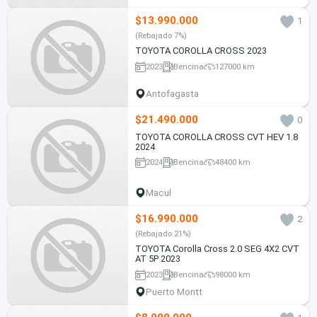
$13.990.000
1
(Rebajado 7%)
TOYOTA COROLLA CROSS 2023
2023
Bencina
127000 km
Antofagasta
$21.490.000
0
TOYOTA COROLLA CROSS CVT HEV 1.8
2024
2024
Bencina
48400 km
Macul
$16.990.000
2
(Rebajado 21%)
TOYOTA Corolla Cross 2.0 SEG 4X2 CVT
AT 5P 2023
2023
Bencina
98000 km
Puerto Montt