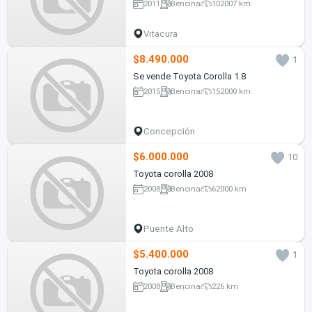
2011
Bencina
102007 km
Vitacura
$8.490.000
1
Se vende Toyota Corolla 1.8
2015
Bencina
152000 km
Concepción
$6.000.000
10
Toyota corolla 2008
2008
Bencina
62000 km
Puente Alto
$5.400.000
1
Toyota corolla 2008
2008
Bencina
226 km