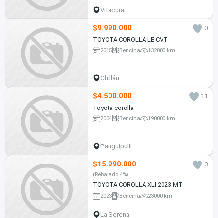
Vitacura
$9.990.000
0
TOYOTA COROLLA LE CVT
2015
Bencina
132000 km
Chillán
$4.500.000
11
Toyota corolla
2004
Bencina
190000 km
Panguipulli
$15.990.000
3
(Rebajado 4%)
TOYOTA COROLLA XLI 2023 MT
2023
Bencina
23000 km
La Serena