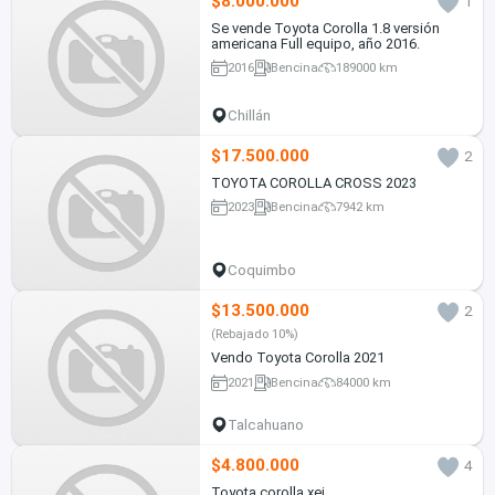
$8.000.000
1
Se vende Toyota Corolla 1.8 versión
americana Full equipo, año 2016.
2016
Bencina
189000 km
Chillán
$17.500.000
2
TOYOTA COROLLA CROSS 2023
2023
Bencina
7942 km
Coquimbo
$13.500.000
2
(Rebajado 10%)
Vendo Toyota Corolla 2021
2021
Bencina
84000 km
Talcahuano
$4.800.000
4
Toyota corolla xei