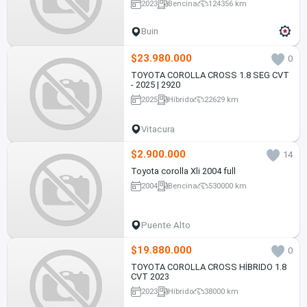
2023
Bencina
124356 km
Buin
$23.980.000
0
TOYOTA COROLLA CROSS 1.8 SEG CVT
- 2025 | 2920
2025
Híbrido
22629 km
Vitacura
$2.900.000
14
Toyota corolla Xli 2004 full
2004
Bencina
530000 km
Puente Alto
$19.880.000
0
TOYOTA COROLLA CROSS HÍBRIDO 1.8
CVT 2023
2023
Híbrido
38000 km