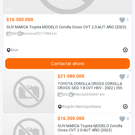
1/8
$16.300.000
1
SUV MARCA Toyota MODELO Corolla Cross CVT 2.0 AUT AÑO (2023).
2023
Bencina
111904 km
Buin
Contactar ahora
$21.980.000
2
TOYOTA COROLLA CROSS COROLLA
CROSS SEG 1.8 CVT HEV - 2022 | 355
2022
Híbrido
55437 km
Región Metropolitana
$16.300.000
0
SUV MARCA Toyota MODELO Corolla
Cross CVT 2.0 AUT AÑO (2023).