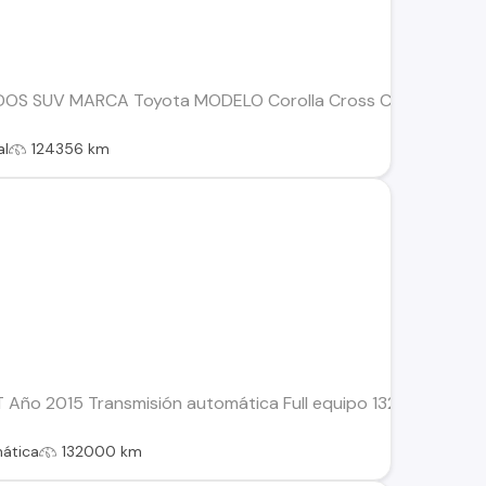
S SUV MARCA Toyota MODELO Corolla Cross CVT 2.0 AUT 
al
124356 km
o 2015 Transmisión automática Full equipo 132.000 km Motor 
ática
132000 km