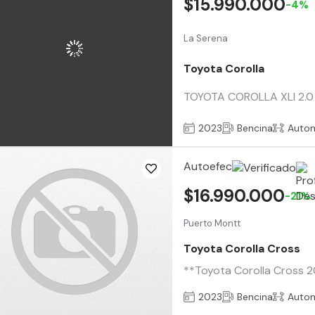
$15.990.000
-4%
La Serena
Toyota Corolla
TOYOTA COROLLA XLI 2.0 M
2023
Bencina
Auto
Autoefec
$16.990.000
-21%
Puerto Montt
Toyota Corolla Cross
**Toyota Corolla Cross 2
2023
Bencina
Auto