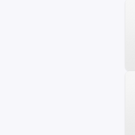
Tacoma
Yaris Cross
Avensis
Aygo
Starlet