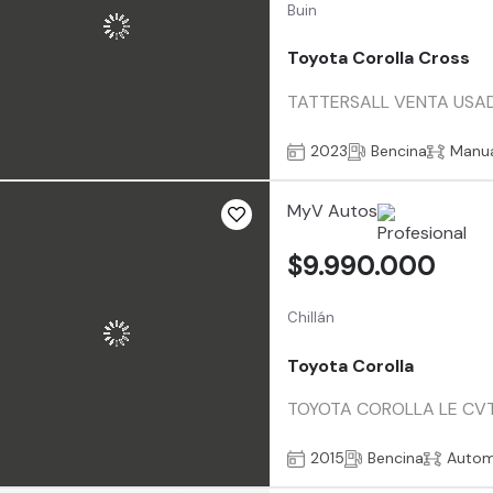
Buin
Toyota Corolla Cross
TATTERSALL VENTA USADO
2023
Bencina
Manu
MyV Autos
$9.990.000
Chillán
Toyota Corolla
TOYOTA COROLLA LE CVT Añ
2015
Bencina
Autom