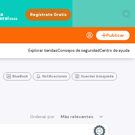
×
Publicar
Explorar tiendas
Consejos de seguridad
Centro de ayuda
BlueBook
Notificaciones
Guardar búsqueda
Ordenar por
Más relevantes