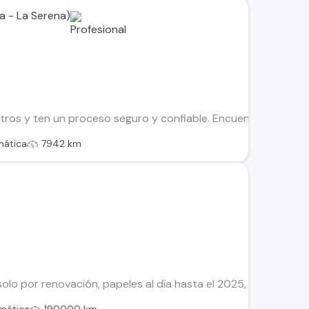
a - La Serena)
os y ten un proceso seguro y confiable. Encuentra el ideal par
mática
7942 km
olo por renovación, papeles al día hasta el 2025, llegar y t