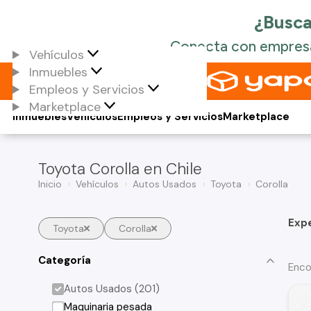
Vehículos
Inmuebles
Empleos y Servicios
Marketplace
Inmuebles
Vehículos
Empleos y Servicios
Marketplace
Toyota Corolla en Chile
Inicio
Vehículos
Autos Usados
Toyota
Corolla
Exp
Toyota
Corolla
Categoría
Enco
Autos Usados (201)
Maquinaria pesada