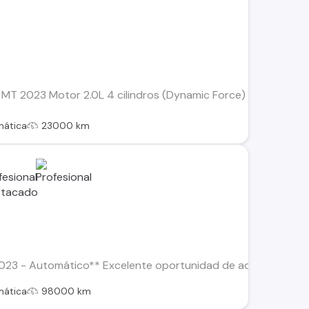
T 2023 Motor 2.0L 4 cilindros (Dynamic Force) 23.000 kms T
mática
23000 km
023 - Automático** Excelente oportunidad de adquirir este C
mática
98000 km