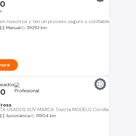
00
a
n nosotros y ten un proceso seguro y confiable. Encuentra el i
Manual
39293 km
hora
 usados
00
Cross
A USADOS SUV MARCA Toyota MODELO Corolla Cross CVT 2.0
Automática
111904 km