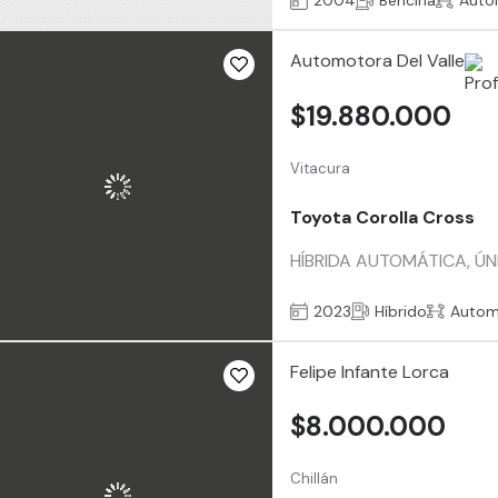
2004
Bencina
Auto
Automotora Del Valle
$19.880.000
Vitacura
Toyota Corolla Cross
HÍBRIDA AUTOMÁTICA, ÚN
2023
Híbrido
Autom
Felipe Infante Lorca
$8.000.000
Chillán