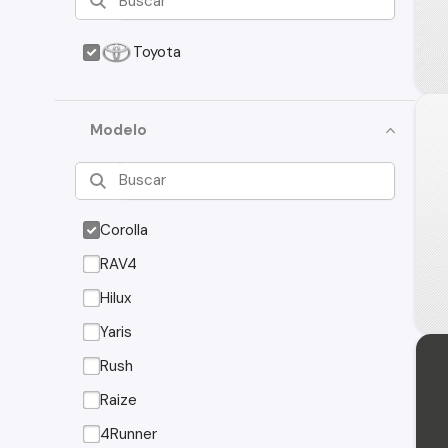
Toyota
Modelo
Corolla
RAV4
Hilux
Yaris
Rush
Raize
4Runner