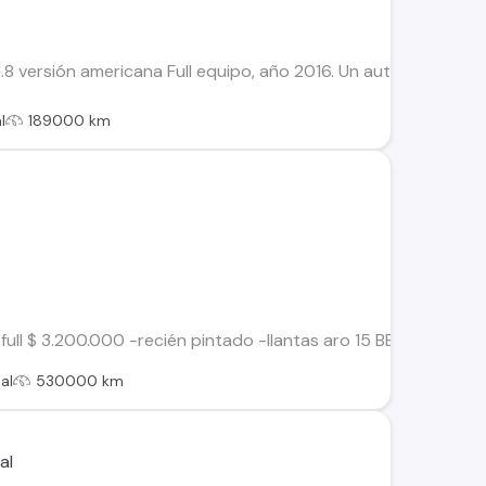
.8 versión americana Full equipo, año 2016. Un auto cómodo, c
l
189000 km
full $ 3.200.000 -recién pintado -llantas aro 15 BBs. -motor y ca
al
530000 km