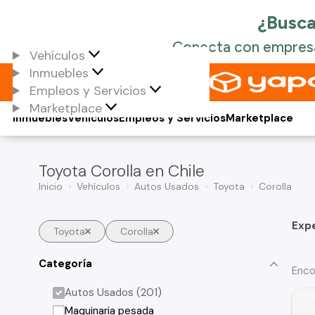
Vehículos
Inmuebles
Empleos y Servicios
Marketplace
Inmuebles
Vehículos
Empleos y Servicios
Marketplace
Toyota Corolla en Chile
Inicio
Vehículos
Autos Usados
Toyota
Corolla
Exp
Toyota
Corolla
Categoría
Enco
Autos Usados (201)
Maquinaria pesada