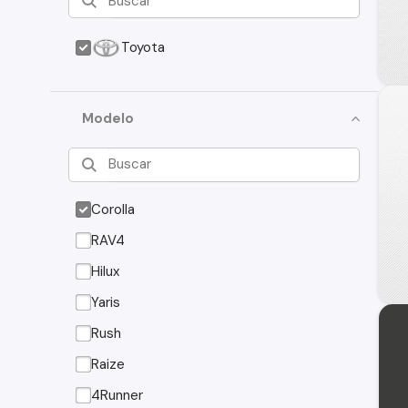
Toyota
Modelo
Corolla
RAV4
Hilux
Yaris
Rush
Raize
4Runner