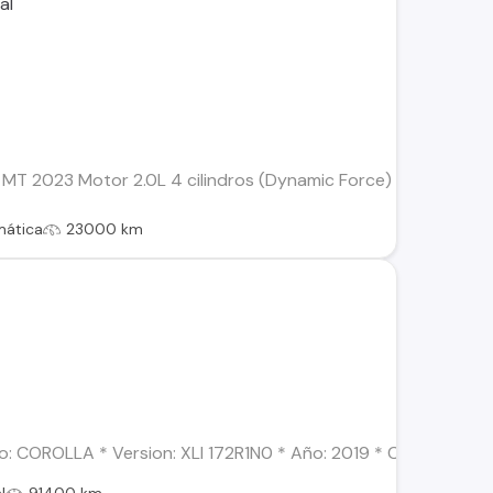
T 2023 Motor 2.0L 4 cilindros (Dynamic Force) 23.000 kms T
mática
23000 km
 COROLLA * Version: XLI 172R1N0 * Año: 2019 * Combustible: B