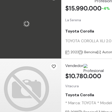
$15.990.000
-4%
La Serena
Toyota Corolla
TOYOTA COROLLA XLI 2.0 M
2023
Bencina
Auto
Vendedor
$10.780.000
Vitacura
Toyota Corolla
* Marca: TOYOTA * Modelo: