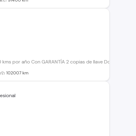
l
91400 km
 kms por año Con GARANTÍA 2 copias de llave Documentos al 
l
102007 km