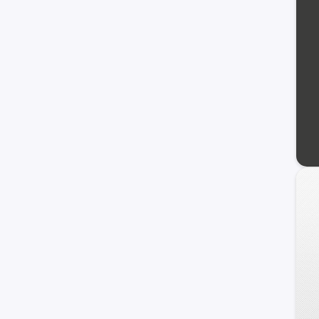
Tacoma
Yaris Cross
Avensis
Aygo
Starlet