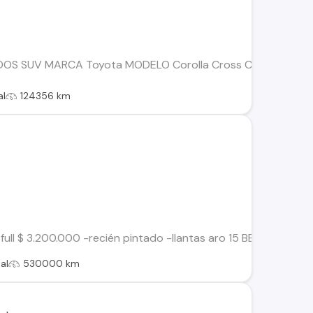
S SUV MARCA Toyota MODELO Corolla Cross CVT 2.0 AUT 
al
124356 km
full $ 3.200.000 -recién pintado -llantas aro 15 BBs. -motor y ca
al
530000 km