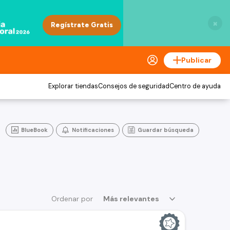
×
Publicar
Explorar tiendas
Consejos de seguridad
Centro de ayuda
BlueBook
Notificaciones
Guardar búsqueda
Ordenar por
Más relevantes