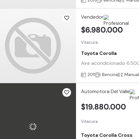
2019
Bencina
Manua
Vendedor
$6.980.000
Vitacura
Toyota Corolla
Aire acondicionado 6.500
2011
Bencina
Manua
Automotora Del Valle
$19.880.000
Vitacura
Toyota Corolla Cross