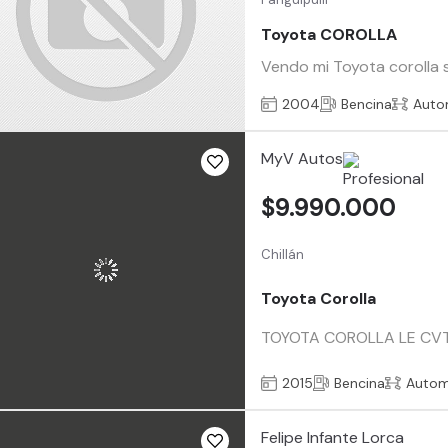
Toyota COROLLA
Vendo mi Toyota corolla s
2004
Bencina
Auto
MyV Autos
$9.990.000
Chillán
Toyota Corolla
TOYOTA COROLLA LE CVT Añ
2015
Bencina
Autom
Felipe Infante Lorca