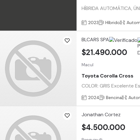
HÍBRIDA AUTOMÁTICA, ÚN
2023
Híbrido
Autom
BLCARS SPA
$21.490.000
Macul
Toyota Corolla Cross
COLOR: GRIS Excelente 
2024
Bencina
Auto
Jonathan Cortez
$4.500.000
Panguipulli