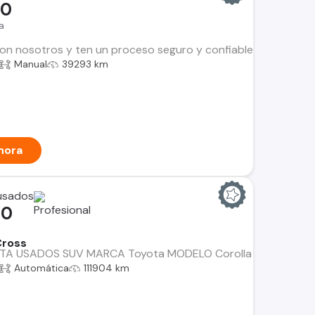
00
a
n nosotros y ten un proceso seguro y confiable. Encuentra el i
Manual
39293 km
hora
 usados
00
Cross
A USADOS SUV MARCA Toyota MODELO Corolla Cross CVT 2.0
Automática
111904 km