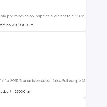
olo por renovación, papeles al día hasta el 2025, llegar y t
mática
190000 km
o 2015 Transmisión automática Full equipo 132.000 km Motor 
ática
132000 km