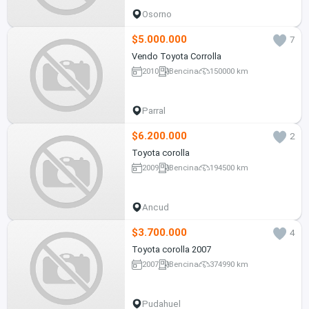
Osorno
$5.000.000
7
Vendo Toyota Corrolla
2010
Bencina
150000 km
Parral
$6.200.000
2
Toyota corolla
2009
Bencina
194500 km
Ancud
$3.700.000
4
Toyota corolla 2007
2007
Bencina
374990 km
Pudahuel