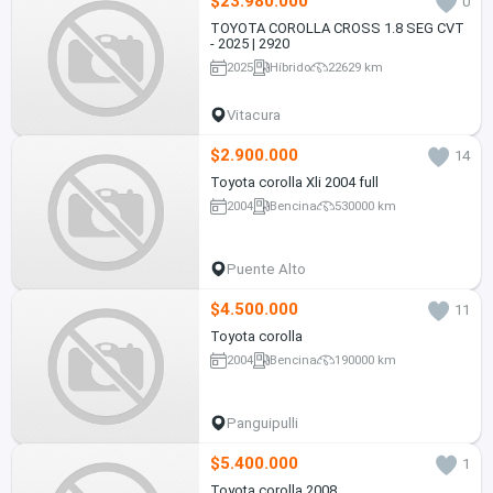
$23.980.000
0
TOYOTA COROLLA CROSS 1.8 SEG CVT
- 2025 | 2920
2025
Híbrido
22629 km
Vitacura
$2.900.000
14
Toyota corolla Xli 2004 full
2004
Bencina
530000 km
Puente Alto
$4.500.000
11
Toyota corolla
2004
Bencina
190000 km
Panguipulli
$5.400.000
1
Toyota corolla 2008