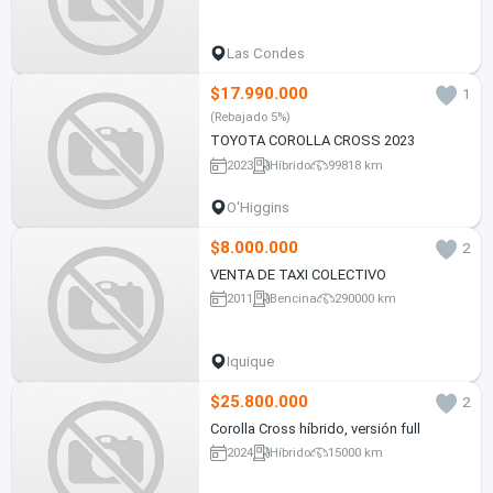
Las Condes
$17.990.000
1
(Rebajado 5%)
TOYOTA COROLLA CROSS 2023
2023
Híbrido
99818 km
O'Higgins
$8.000.000
2
VENTA DE TAXI COLECTIVO
2011
Bencina
290000 km
Iquique
$25.800.000
2
Corolla Cross híbrido, versión full
2024
Híbrido
15000 km