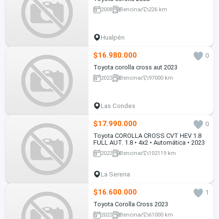
2008
Bencina
226 km
Hualpén
$16.980.000
0
Toyota corolla cross aut 2023
2023
Bencina
97000 km
Las Condes
$17.990.000
0
Toyota COROLLA CROSS CVT HEV 1.8
FULL AUT. 1.8 • 4x2 • Automática • 2023
2023
Bencina
102119 km
La Serena
$16.600.000
1
Toyota Corolla Cross 2023
2023
Bencina
61000 km