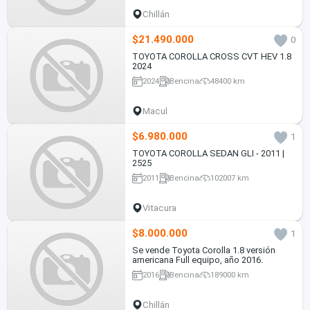
Chillán
$21.490.000
0
TOYOTA COROLLA CROSS CVT HEV 1.8
2024
2024
Bencina
48400 km
Macul
$6.980.000
1
TOYOTA COROLLA SEDAN GLI - 2011 |
2525
2011
Bencina
102007 km
Vitacura
$8.000.000
1
Se vende Toyota Corolla 1.8 versión
americana Full equipo, año 2016.
2016
Bencina
189000 km
Chillán