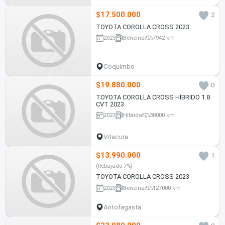
$17.500.000
2
TOYOTA COROLLA CROSS 2023
2023
Bencina
7942 km
Coquimbo
$19.880.000
0
TOYOTA COROLLA CROSS HÍBRIDO 1.8
CVT 2023
2023
Híbrido
38000 km
Vitacura
$13.990.000
1
(Rebajado 7%)
TOYOTA COROLLA CROSS 2023
2023
Bencina
127000 km
Antofagasta