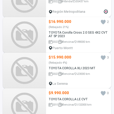
2022
Híbrido
55437 km
Región Metropolitana
$16.990.000
2
(Rebajado 21%)
TOYOTA Corolla Cross 2.0 SEG 4X2 CVT
AT 5P 2023
2023
Bencina
98000 km
Puerto Montt
$15.990.000
3
(Rebajado 4%)
TOYOTA COROLLA XLI 2023 MT
2023
Bencina
23000 km
La Serena
$9.990.000
0
TOYOTA COROLLA LE CVT
2015
Bencina
132000 km