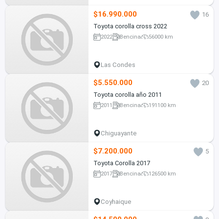
$16.990.000
16
Toyota corolla cross 2022
2022
Bencina
56000 km
Las Condes
$5.550.000
20
Toyota corolla año 2011
2011
Bencina
191100 km
Chiguayante
$7.200.000
5
Toyota Corolla 2017
2017
Bencina
126500 km
Coyhaique