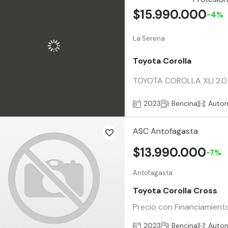
$15.990.000
-4%
La Serena
Toyota Corolla
TOYOTA COROLLA XLI 2.0 M
2023
Bencina
Auto
ASC Antofagasta
$13.990.000
-7%
Antofagasta
Toyota Corolla Cross
Precio con Financiamient
2023
Bencina
Auto