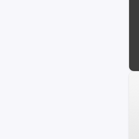
Tacoma
Yaris Cross
Avensis
Hi-Ace
Starlet