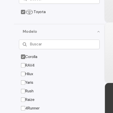
Toyota
Modelo
Corolla
RAV4
Hilux
Yaris
Rush
Raize
4Runner