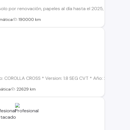
olo por renovación, papeles al día hasta el 2025, llegar y t
mática
190000 km
: COROLLA CROSS * Version: 1.8 SEG CVT * Año: 2025 * Combust
ática
22629 km