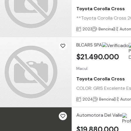
Toyota Corolla Cross
**Toyota Corolla Cross 2
2023
Bencina
Auto
BLCARS SPA
$21.490.000
Macul
Toyota Corolla Cross
COLOR: GRIS Excelente 
2024
Bencina
Auto
Automotora Del Valle
$19.880.000