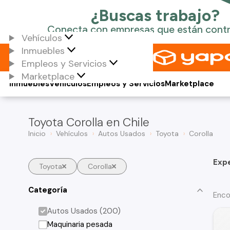
Vehículos
Inmuebles
Empleos y Servicios
Marketplace
Inmuebles
Vehículos
Empleos y Servicios
Marketplace
Toyota Corolla en Chile
Inicio
Vehículos
Autos Usados
Toyota
Corolla
Exp
Toyota
Corolla
Categoría
Enco
Autos Usados (200)
Maquinaria pesada