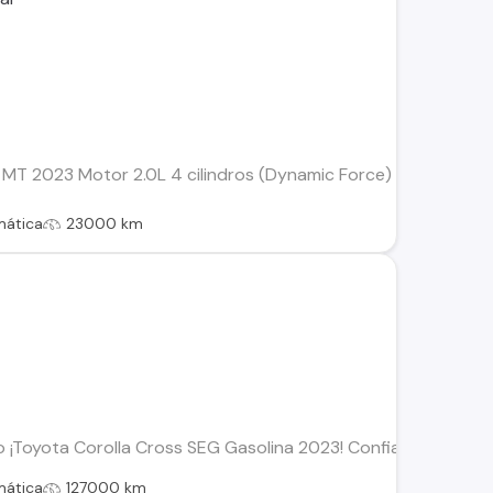
T 2023 Motor 2.0L 4 cilindros (Dynamic Force) 23.000 kms T
mática
23000 km
o ¡Toyota Corolla Cross SEG Gasolina 2023! Confiabilidad, co
mática
127000 km