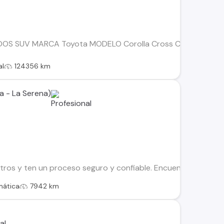
S SUV MARCA Toyota MODELO Corolla Cross CVT 2.0 AUT 
al
124356 km
a - La Serena)
os y ten un proceso seguro y confiable. Encuentra el ideal par
mática
7942 km