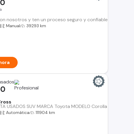
00
a
n nosotros y ten un proceso seguro y confiable. Encuentra el i
Manual
39293 km
hora
 usados
00
Cross
A USADOS SUV MARCA Toyota MODELO Corolla Cross CVT 2.0
Automática
111904 km