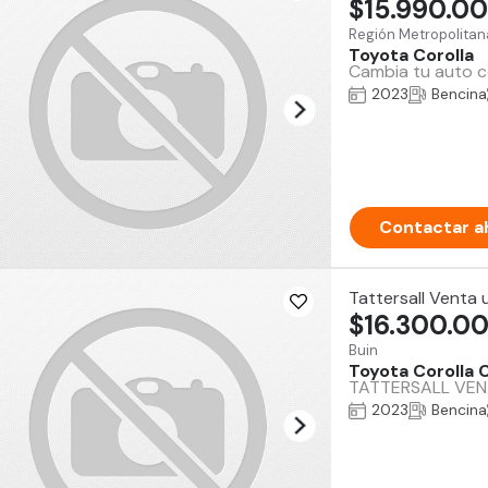
$15.990.0
Región Metropolitan
Toyota Corolla
Cambia tu auto co
2023
Bencina
Contactar a
Tattersall Venta
$16.300.0
Buin
Toyota Corolla 
TATTERSALL VENT
2023
Bencina