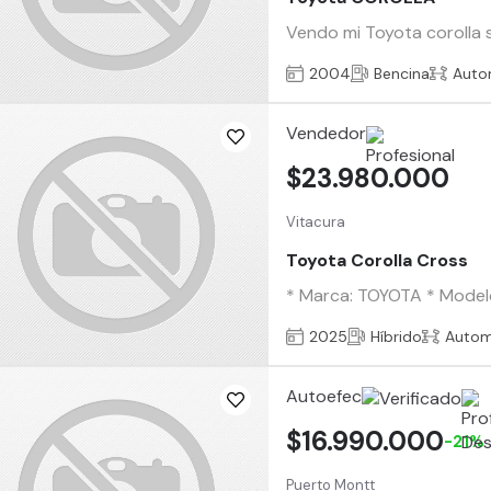
Vendo mi Toyota corolla s
2004
Bencina
Auto
Vendedor
$23.980.000
Vitacura
Toyota Corolla Cross
* Marca: TOYOTA * Modelo
2025
Híbrido
Autom
Autoefec
$16.990.000
-21%
Puerto Montt