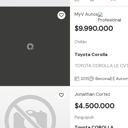
MyV Autos
$9.990.000
Chillán
Toyota Corolla
TOYOTA COROLLA LE CVT Añ
2015
Bencina
Autom
Jonathan Cortez
$4.500.000
Panguipulli
Toyota COROLLA