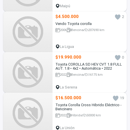
Maipú
$4.500.000
2
Vendo Toyota corolla
2006
Bencina
207690 km
La Ligua
$19.990.000
0
Toyota COROLLA SD HEV CVT 1.8 FULL
AUT. 1.8 • 4x2 • Automática • 2022
2022
Bencina
16175 km
La Serena
$16.500.000
19
Toyota Corolla Cross Hibrido Eléctrico -
Bencinero
2022
Híbrido
50000 km
La Unión