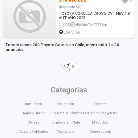
$19.990.000
9
(Rebajado 5%)
TOYOTA COROLLA CROSS CVT HEV 1.8
AUT AÑO 2023
2023
Híbrido
47777 km
Los Vilos
Encontramos 200 Toyota Corolla en Chile, mostrando 1 a 30
anuncios
1 / 7
Categorías
Inmuebles
Educación
Deportes
Hogar y Jardín
Juguetes & Infantes
Mercancía Mayorista
Belleza
Empleos en Chile
Mascotas
Autos y Vehículos
Tecnología
Construcción