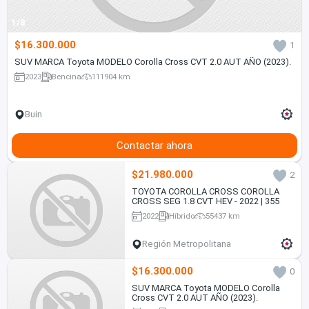
1/8
$16.300.000
1
SUV MARCA Toyota MODELO Corolla Cross CVT 2.0 AUT AÑO (2023).
2023
Bencina
111904 km
Buin
Contactar ahora
$21.980.000
2
TOYOTA COROLLA CROSS COROLLA
CROSS SEG 1.8 CVT HEV - 2022 | 355
2022
Híbrido
55437 km
Región Metropolitana
$16.300.000
0
SUV MARCA Toyota MODELO Corolla
Cross CVT 2.0 AUT AÑO (2023).