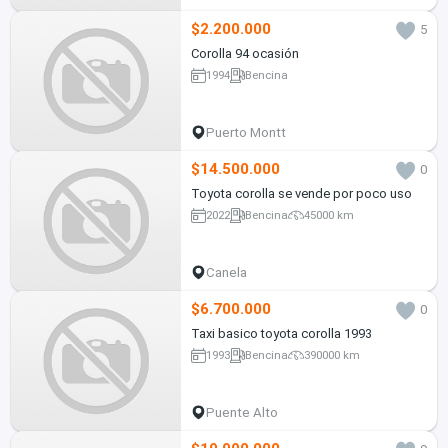
$2.200.000
5
Corolla 94 ocasión
1994
Bencina
Puerto Montt
$14.500.000
0
Toyota corolla se vende por poco uso
2022
Bencina
45000 km
Canela
$6.700.000
0
Taxi basico toyota corolla 1993
1993
Bencina
390000 km
Puente Alto