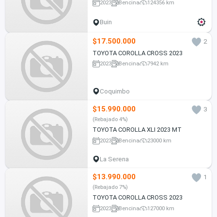
2023
Bencina
124356 km
Buin
$17.500.000
2
TOYOTA COROLLA CROSS 2023
2023
Bencina
7942 km
Coquimbo
$15.990.000
3
(Rebajado 4%)
TOYOTA COROLLA XLI 2023 MT
2023
Bencina
23000 km
La Serena
$13.990.000
1
(Rebajado 7%)
TOYOTA COROLLA CROSS 2023
2023
Bencina
127000 km