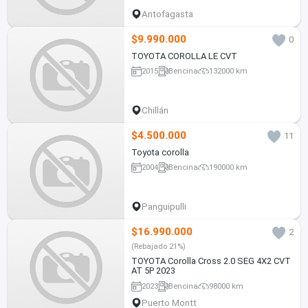
Antofagasta
$9.990.000
0
TOYOTA COROLLA LE CVT
2015
Bencina
132000 km
Chillán
$4.500.000
11
Toyota corolla
2004
Bencina
190000 km
Panguipulli
$16.990.000
2
(Rebajado 21%)
TOYOTA Corolla Cross 2.0 SEG 4X2 CVT
AT 5P 2023
2023
Bencina
98000 km
Puerto Montt