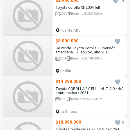
$2.900.000
14
Toyota corolla Xli 2004 full
2004
Bencina
530000 km
Puente Alto
$8.000.000
1
Se vende Toyota Corolla 1.8 versión
americana Full equipo, año 2016.
2016
Bencina
189000 km
Chillán
$14.290.000
1
Toyota COROLLA 2.0 FULL AUT. 2.0 • 4x2
• Automática • 2021
2021
Bencina
67624 km
La Serena
$18,990,000
0
Toyota Corolla cross 2.0 SEG 4X2 CVT