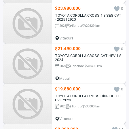
$23.980.000
0
TOYOTA COROLLA CROSS 1.8 SEG CVT
- 2025 | 2920
2025
Híbrido
22629 km
Vitacura
$21.490.000
0
TOYOTA COROLLA CROSS CVT HEV 1.8
2024
2024
Bencina
48400 km
Macul
$19.880.000
0
TOYOTA COROLLA CROSS HÍBRIDO 1.8
CVT 2023
2023
Híbrido
38000 km
Vitacura