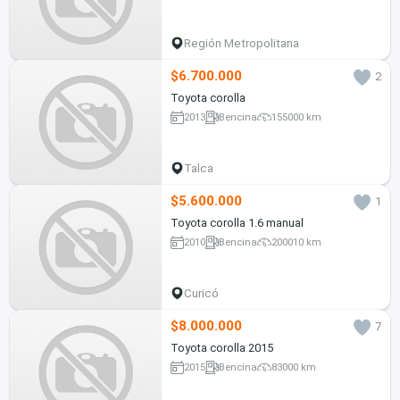
Región Metropolitana
$6.700.000
2
Toyota corolla
2013
Bencina
155000 km
Talca
$5.600.000
1
Toyota corolla 1.6 manual
2010
Bencina
200010 km
Curicó
$8.000.000
7
Toyota corolla 2015
2015
Bencina
83000 km