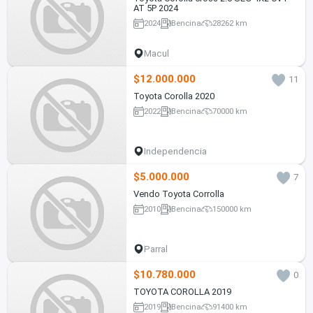
AT 5P 2024
2024
Bencina
28262 km
Macul
$12.000.000
11
Toyota Corolla 2020
2022
Bencina
70000 km
Independencia
$5.000.000
7
Vendo Toyota Corrolla
2010
Bencina
150000 km
Parral
$10.780.000
0
TOYOTA COROLLA 2019
2019
Bencina
91400 km