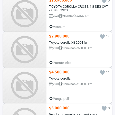
$23.980.000
0
TOYOTA COROLLA CROSS 1.8 SEG CVT
- 2025 | 2920
2025
Híbrido
22629 km
Vitacura
$2.900.000
14
Toyota corolla Xli 2004 full
2004
Bencina
530000 km
Puente Alto
$4.500.000
11
Toyota corolla
2004
Bencina
190000 km
Panguipulli
$5.000.000
0
Vendo o permuto por camioneta