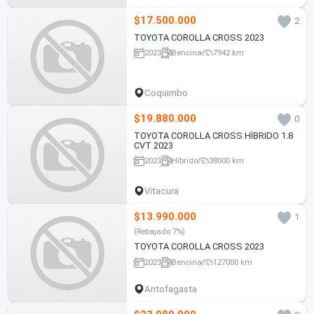
$17.500.000
2
TOYOTA COROLLA CROSS 2023
2023
Bencina
7942 km
Coquimbo
$19.880.000
0
TOYOTA COROLLA CROSS HÍBRIDO 1.8
CVT 2023
2023
Híbrido
38000 km
Vitacura
$13.990.000
1
(Rebajado 7%)
TOYOTA COROLLA CROSS 2023
2023
Bencina
127000 km
Antofagasta