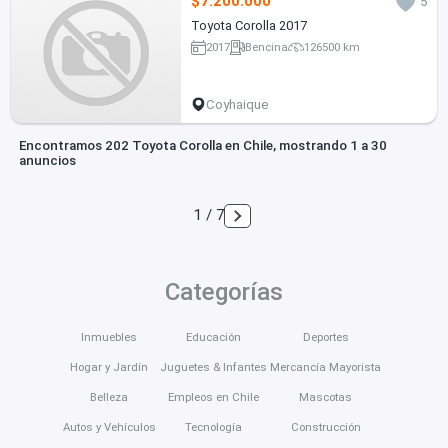
$7.200.000
5
Toyota Corolla 2017
2017
Bencina
126500 km
Coyhaique
Encontramos 202 Toyota Corolla en Chile, mostrando 1 a 30
anuncios
1 / 7
Categorías
Inmuebles
Educación
Deportes
Hogar y Jardín
Juguetes & Infantes
Mercancía Mayorista
Belleza
Empleos en Chile
Mascotas
Autos y Vehículos
Tecnología
Construcción