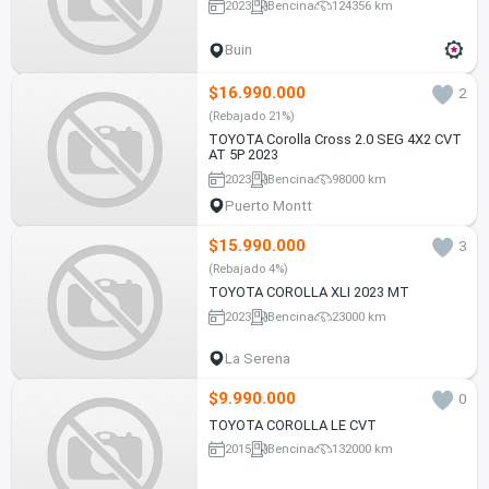
2023
Bencina
124356 km
Buin
$16.990.000
2
(Rebajado 21%)
TOYOTA Corolla Cross 2.0 SEG 4X2 CVT
AT 5P 2023
2023
Bencina
98000 km
Puerto Montt
$15.990.000
3
(Rebajado 4%)
TOYOTA COROLLA XLI 2023 MT
2023
Bencina
23000 km
La Serena
$9.990.000
0
TOYOTA COROLLA LE CVT
2015
Bencina
132000 km