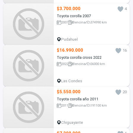
$3.700.000
4
Toyota corolla 2007
2007
Bencina
374990 km
Pudahuel
$16.990.000
16
Toyota corolla cross 2022
2022
Bencina
56000 km
Las Condes
$5.550.000
20
Toyota corolla año 2011
2011
Bencina
191100 km
Chiguayante