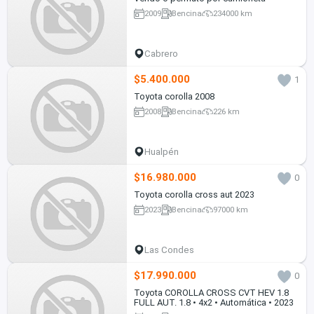
2009
Bencina
234000 km
Cabrero
$5.400.000
1
Toyota corolla 2008
2008
Bencina
226 km
Hualpén
$16.980.000
0
Toyota corolla cross aut 2023
2023
Bencina
97000 km
Las Condes
$17.990.000
0
Toyota COROLLA CROSS CVT HEV 1.8
FULL AUT. 1.8 • 4x2 • Automática • 2023