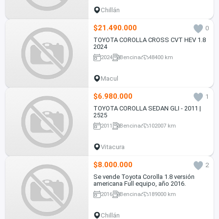
Chillán
$21.490.000
0
TOYOTA COROLLA CROSS CVT HEV 1.8
2024
2024
Bencina
48400 km
Macul
$6.980.000
1
TOYOTA COROLLA SEDAN GLI - 2011 |
2525
2011
Bencina
102007 km
Vitacura
$8.000.000
2
Se vende Toyota Corolla 1.8 versión
americana Full equipo, año 2016.
2016
Bencina
189000 km
Chillán