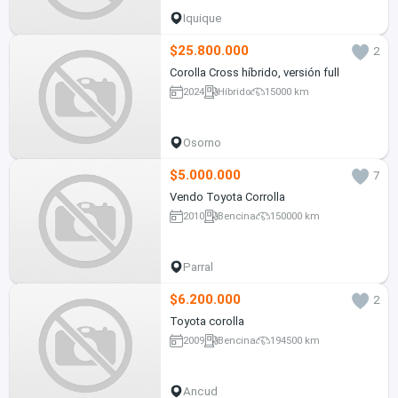
Iquique
$25.800.000
2
Corolla Cross híbrido, versión full
2024
Híbrido
15000 km
Osorno
$5.000.000
7
Vendo Toyota Corrolla
2010
Bencina
150000 km
Parral
$6.200.000
2
Toyota corolla
2009
Bencina
194500 km
Ancud