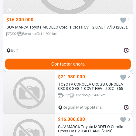
1/8
$16.300.000
1
SUV MARCA Toyota MODELO Corolla Cross CVT 2.0 AUT AÑO (2023).
2023
Bencina
111904 km
Buin
Contactar ahora
$21.980.000
2
TOYOTA COROLLA CROSS COROLLA
CROSS SEG 1.8 CVT HEV - 2022 | 355
2022
Híbrido
55437 km
Región Metropolitana
$16.300.000
0
SUV MARCA Toyota MODELO Corolla
Cross CVT 2.0 AUT AÑO (2023).