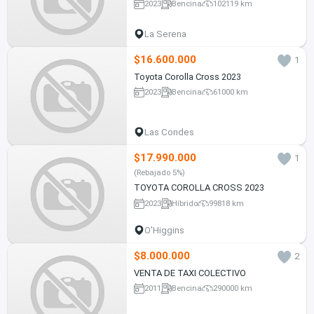
2023
Bencina
102119 km
La Serena
$16.600.000
1
Toyota Corolla Cross 2023
2023
Bencina
61000 km
Las Condes
$17.990.000
1
(Rebajado 5%)
TOYOTA COROLLA CROSS 2023
2023
Híbrido
99818 km
O'Higgins
$8.000.000
2
VENTA DE TAXI COLECTIVO
2011
Bencina
290000 km