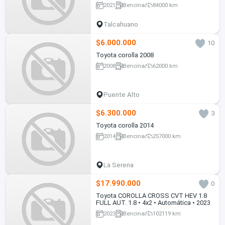
2021
Bencina
84000 km
Talcahuano
$6.000.000
10
Toyota corolla 2008
2008
Bencina
62000 km
Puente Alto
$6.300.000
3
Toyota corolla 2014
2014
Bencina
257000 km
La Serena
$17.990.000
0
Toyota COROLLA CROSS CVT HEV 1.8
FULL AUT. 1.8 • 4x2 • Automática • 2023
2023
Bencina
102119 km