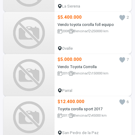
La Serena
$5.400.000
2
Vendo toyota corolla foll equipo
2008
Bencina
250000 km
Ovalle
$5.000.000
7
Vendo Toyota Corrolla
2010
Bencina
150000 km
Parral
$12.400.000
6
Toyota corolla sport 2017
2017
Bencina
45000 km
San Pedro de la Paz