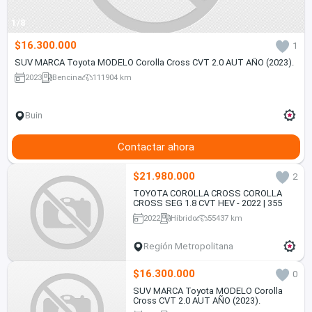
1/8
$16.300.000
1
SUV MARCA Toyota MODELO Corolla Cross CVT 2.0 AUT AÑO (2023).
2023
Bencina
111904 km
Buin
Contactar ahora
$21.980.000
2
TOYOTA COROLLA CROSS COROLLA
CROSS SEG 1.8 CVT HEV - 2022 | 355
2022
Híbrido
55437 km
Región Metropolitana
$16.300.000
0
SUV MARCA Toyota MODELO Corolla
Cross CVT 2.0 AUT AÑO (2023).