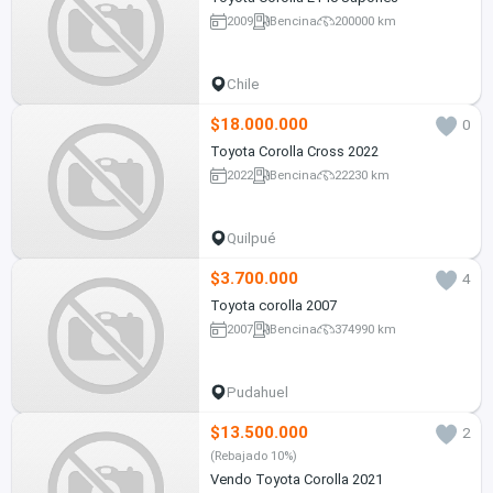
2009
Bencina
200000 km
Chile
$18.000.000
0
Toyota Corolla Cross 2022
2022
Bencina
22230 km
Quilpué
$3.700.000
4
Toyota corolla 2007
2007
Bencina
374990 km
Pudahuel
$13.500.000
2
(Rebajado 10%)
Vendo Toyota Corolla 2021