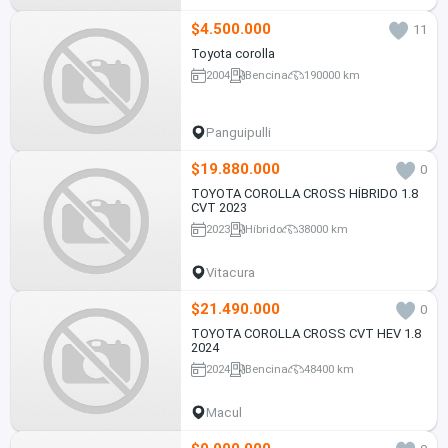
$4.500.000
11
Toyota corolla
2004
Bencina
190000 km
Panguipulli
$19.880.000
0
TOYOTA COROLLA CROSS HÍBRIDO 1.8
CVT 2023
2023
Híbrido
38000 km
Vitacura
$21.490.000
0
TOYOTA COROLLA CROSS CVT HEV 1.8
2024
2024
Bencina
48400 km
Macul