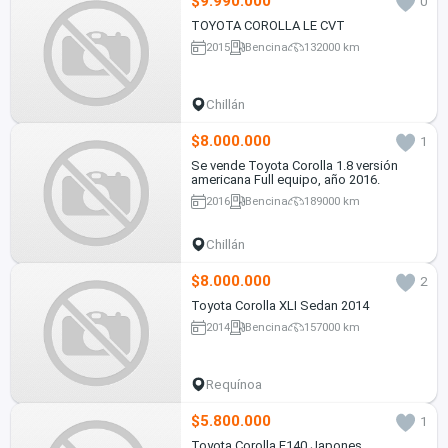
$9.990.000
0
TOYOTA COROLLA LE CVT
2015
Bencina
132000 km
Chillán
$8.000.000
1
Se vende Toyota Corolla 1.8 versión
americana Full equipo, año 2016.
2016
Bencina
189000 km
Chillán
$8.000.000
2
Toyota Corolla XLI Sedan 2014
2014
Bencina
157000 km
Requínoa
$5.800.000
1
Toyota Corolla E140 Japones