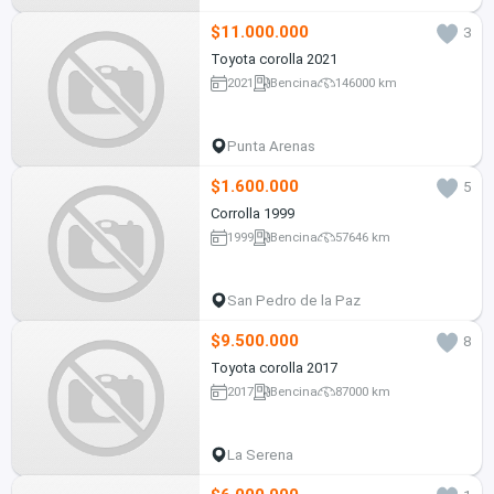
$11.000.000
3
Toyota corolla 2021
2021
Bencina
146000 km
Punta Arenas
$1.600.000
5
Corrolla 1999
1999
Bencina
57646 km
San Pedro de la Paz
$9.500.000
8
Toyota corolla 2017
2017
Bencina
87000 km
La Serena