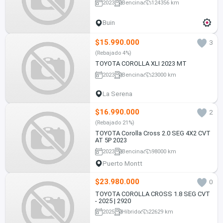
2023
Bencina
124356 km
Buin
$15.990.000
3
(Rebajado 4%)
TOYOTA COROLLA XLI 2023 MT
2023
Bencina
23000 km
La Serena
$16.990.000
2
(Rebajado 21%)
TOYOTA Corolla Cross 2.0 SEG 4X2 CVT
AT 5P 2023
2023
Bencina
98000 km
Puerto Montt
$23.980.000
0
TOYOTA COROLLA CROSS 1.8 SEG CVT
- 2025 | 2920
2025
Híbrido
22629 km