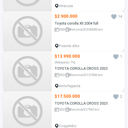
Vitacura
$2.900.000
14
Toyota corolla Xli 2004 full
2004
Bencina
530000 km
Puente Alto
$13.990.000
1
(Rebajado 7%)
TOYOTA COROLLA CROSS 2023
2023
Bencina
127000 km
Antofagasta
$17.500.000
2
TOYOTA COROLLA CROSS 2023
2023
Bencina
7942 km
Coquimbo