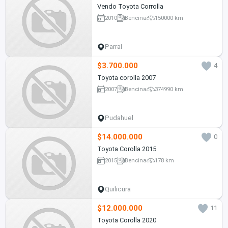
Vendo Toyota Corrolla
2010
Bencina
150000 km
Parral
$3.700.000
4
Toyota corolla 2007
2007
Bencina
374990 km
Pudahuel
$14.000.000
0
Toyota Corolla 2015
2015
Bencina
178 km
Quilicura
$12.000.000
11
Toyota Corolla 2020