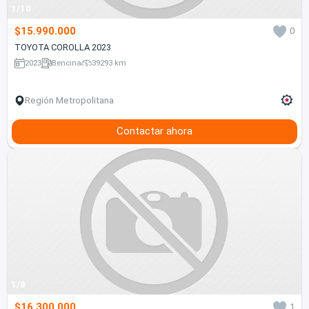
1/10
$15.990.000
0
TOYOTA COROLLA 2023
2023
Bencina
39293 km
Región Metropolitana
Contactar ahora
1/8
$16.300.000
1