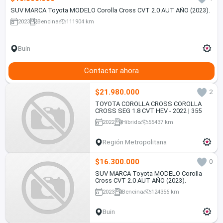
SUV MARCA Toyota MODELO Corolla Cross CVT 2.0 AUT AÑO (2023).
2023
Bencina
111904 km
Buin
Contactar ahora
$21.980.000
2
TOYOTA COROLLA CROSS COROLLA
CROSS SEG 1.8 CVT HEV - 2022 | 355
2022
Híbrido
55437 km
Región Metropolitana
$16.300.000
0
SUV MARCA Toyota MODELO Corolla
Cross CVT 2.0 AUT AÑO (2023).
2023
Bencina
124356 km
Buin