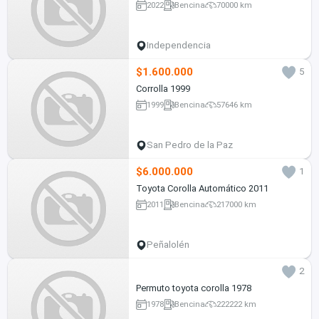
2022
Bencina
70000 km
Independencia
$1.600.000
5
Corrolla 1999
1999
Bencina
57646 km
San Pedro de la Paz
$6.000.000
1
Toyota Corolla Automático 2011
2011
Bencina
217000 km
Peñalolén
2
Permuto toyota corolla 1978
1978
Bencina
222222 km