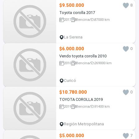
$9.500.000
8
Toyota corolla 2017
2017
Bencina
87000 km
La Serena
$6.000.000
0
Vendo toyota corolla 2010
2010
Bencina
269000 km
Curicó
$10.780.000
0
TOYOTA COROLLA 2019
2019
Bencina
91400 km
Región Metropolitana
$5.000.000
7