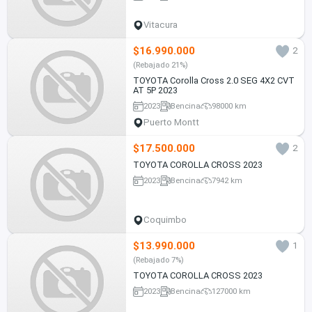
Vitacura
$16.990.000
2
(Rebajado 21%)
TOYOTA Corolla Cross 2.0 SEG 4X2 CVT
AT 5P 2023
2023
Bencina
98000 km
Puerto Montt
$17.500.000
2
TOYOTA COROLLA CROSS 2023
2023
Bencina
7942 km
Coquimbo
$13.990.000
1
(Rebajado 7%)
TOYOTA COROLLA CROSS 2023
2023
Bencina
127000 km