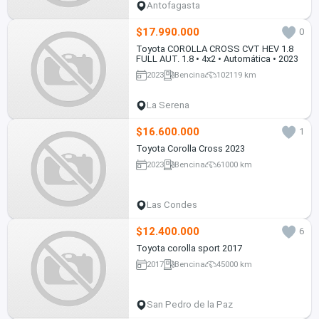
Antofagasta
$17.990.000
0
Toyota COROLLA CROSS CVT HEV 1.8
FULL AUT. 1.8 • 4x2 • Automática • 2023
2023
Bencina
102119 km
La Serena
$16.600.000
1
Toyota Corolla Cross 2023
2023
Bencina
61000 km
Las Condes
$12.400.000
6
Toyota corolla sport 2017
2017
Bencina
45000 km
San Pedro de la Paz