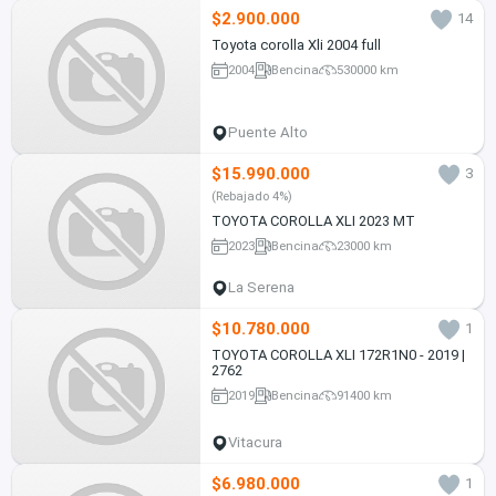
$2.900.000
14
Toyota corolla Xli 2004 full
2004
Bencina
530000 km
Puente Alto
$15.990.000
3
(Rebajado 4%)
TOYOTA COROLLA XLI 2023 MT
2023
Bencina
23000 km
La Serena
$10.780.000
1
TOYOTA COROLLA XLI 172R1N0 - 2019 |
2762
2019
Bencina
91400 km
Vitacura
$6.980.000
1