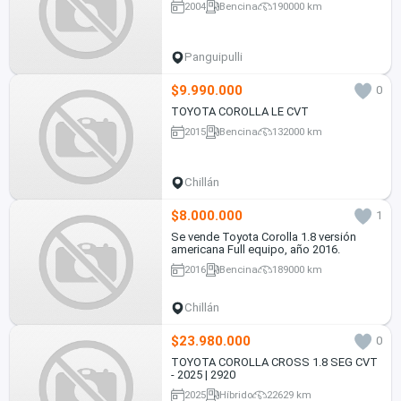
2004
Bencina
190000 km
Panguipulli
$9.990.000
0
TOYOTA COROLLA LE CVT
2015
Bencina
132000 km
Chillán
$8.000.000
1
Se vende Toyota Corolla 1.8 versión
americana Full equipo, año 2016.
2016
Bencina
189000 km
Chillán
$23.980.000
0
TOYOTA COROLLA CROSS 1.8 SEG CVT
- 2025 | 2920
2025
Híbrido
22629 km