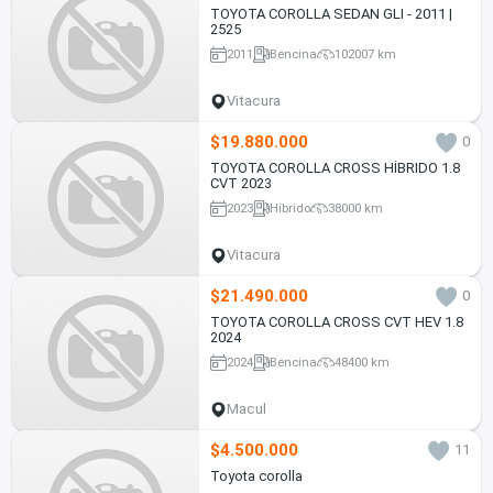
TOYOTA COROLLA SEDAN GLI - 2011 |
2525
2011
Bencina
102007 km
Vitacura
$19.880.000
0
TOYOTA COROLLA CROSS HÍBRIDO 1.8
CVT 2023
2023
Híbrido
38000 km
Vitacura
$21.490.000
0
TOYOTA COROLLA CROSS CVT HEV 1.8
2024
2024
Bencina
48400 km
Macul
$4.500.000
11
Toyota corolla