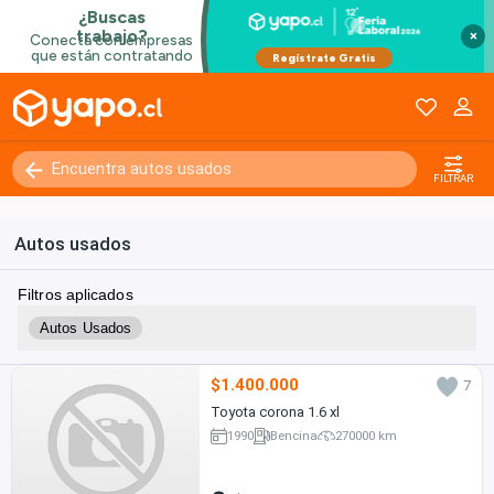
×
FILTRAR
Autos usados
Filtros aplicados
Autos Usados
$1.400.000
7
Toyota corona 1.6 xl
1990
Bencina
270000 km