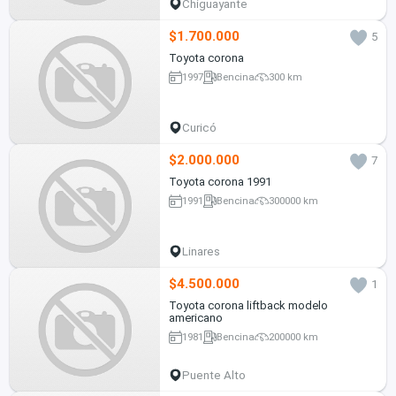
Chiguayante
$1.700.000
5
Toyota corona
1997
Bencina
300 km
Curicó
$2.000.000
7
Toyota corona 1991
1991
Bencina
300000 km
Linares
$4.500.000
1
Toyota corona liftback modelo
americano
1981
Bencina
200000 km
Puente Alto