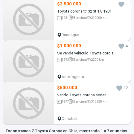
$2.500.000
1
Toyota corona tt132 3t 1.8 1981
1981
Bencina
210000 km
Rancagua
$1.000.000
4
Se vende vehículo Toyota corola
1993
Bencina
2200 km
Antofagasta
$500.000
12
Vendo Toyota corona sedan
1977
Bencina
313558 km
Conchalí
Encontramos 7 Toyota Corona en Chile, mostrando 1 a 7 anuncios