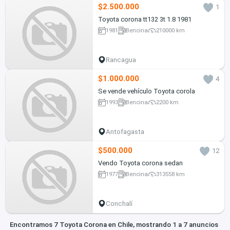
$2.500.000
1
Toyota corona tt132 3t 1.8 1981
1981
Bencina
210000 km
Rancagua
$1.000.000
4
Se vende vehículo Toyota corola
1993
Bencina
2200 km
Antofagasta
$500.000
12
Vendo Toyota corona sedan
1977
Bencina
313558 km
Conchalí
Encontramos 7 Toyota Corona en Chile, mostrando 1 a 7 anuncios