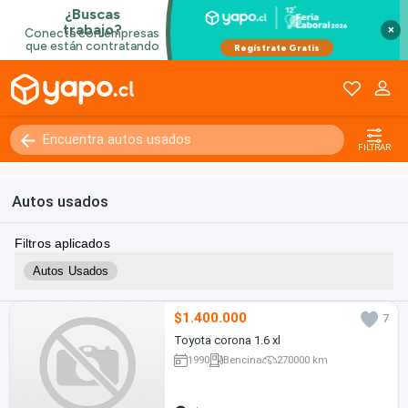
×
FILTRAR
Autos usados
Filtros aplicados
Autos Usados
$1.400.000
7
Toyota corona 1.6 xl
1990
Bencina
270000 km