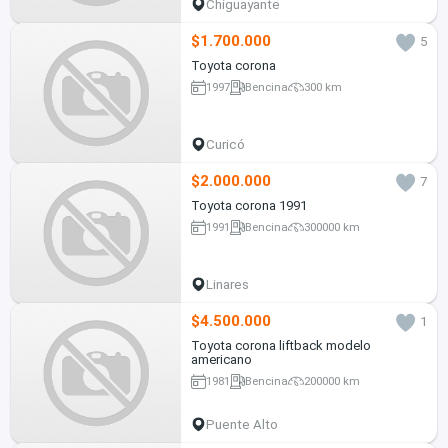
Chiguayante
$1.700.000
5
Toyota corona
1997
Bencina
300 km
Curicó
$2.000.000
7
Toyota corona 1991
1991
Bencina
300000 km
Linares
$4.500.000
1
Toyota corona liftback modelo
americano
1981
Bencina
200000 km
Puente Alto