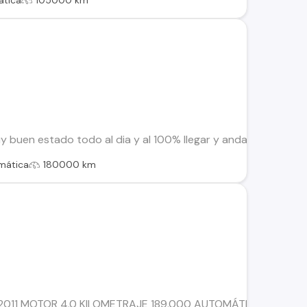
tica
105000 km
y buen estado todo al dia y al 100% llegar y andar
mática
180000 km
2011 MOTOR 4.0 KILOMETRAJE 189.000 AUTOMÁTICA 4x4 LlA