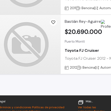
2011
Bencina
Automá
Bastián Rey-Aguirre
$20.690.000
Puerto Montt
Toyota FJ Cruiser
Toyota FJ Cruiser 2012 - 
2012
Bencina
Autom
egal
Más...
érminos y condiciones
Políticas de privacidad
Ver todas las