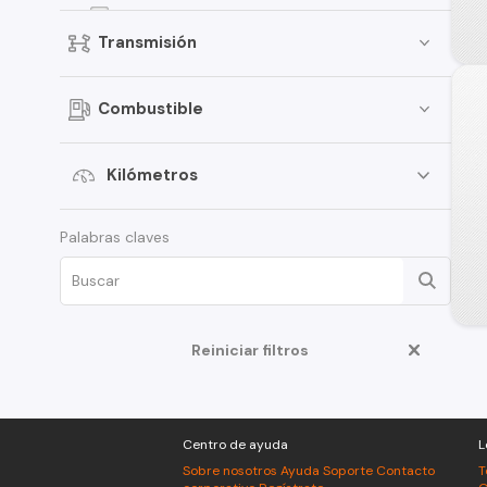
4Runner
Transmisión
Corolla Cross
Fortuner
Combustible
Urban Cruiser
RAV4 Hybrid
Kilómetros
Tercel
Palabras claves
Auris
Land Cruiser Prado
Prius
Tundra
Reiniciar filtros
C-HR
Camry
Centro de ayuda
L
Land Cruiser
Sobre nosotros
Ayuda
Soporte
Contacto
T