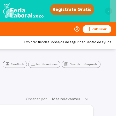
×
Publicar
Explorar tiendas
Consejos de seguridad
Centro de ayuda
BlueBook
Notificaciones
Guardar búsqueda
Ordenar por
Más relevantes