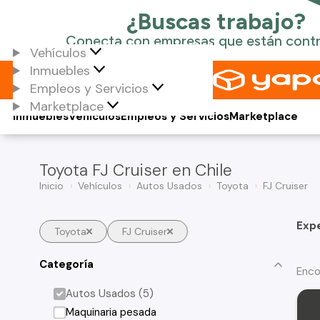
Vehículos
Inmuebles
Empleos y Servicios
Marketplace
Inmuebles
Vehículos
Empleos y Servicios
Marketplace
Toyota FJ Cruiser en Chile
Inicio
Vehículos
Autos Usados
Toyota
FJ Cruiser
Exp
Toyota
FJ Cruiser
Categoría
Enco
Autos Usados (5)
Maquinaria pesada