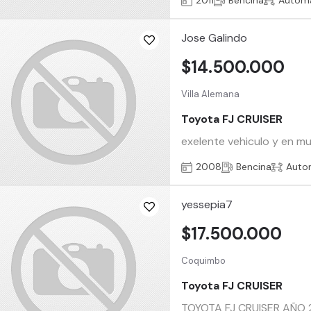
2011
Bencina
Automá
Jose Galindo
$14.500.000
Villa Alemana
Toyota FJ CRUISER
exelente vehiculo y en mu
2008
Bencina
Auto
yessepia7
$17.500.000
Coquimbo
Toyota FJ CRUISER
TOYOTA FJ CRUISER AÑO 