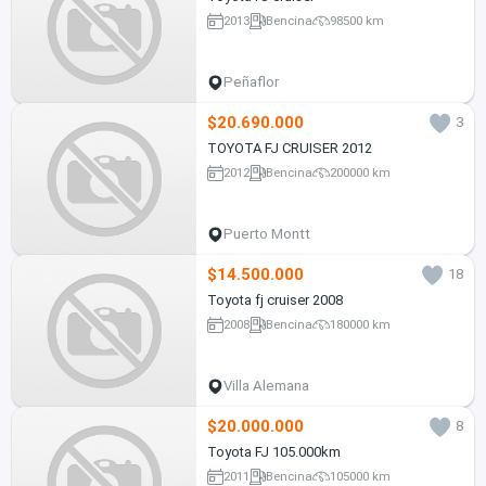
2013
Bencina
98500 km
Peñaflor
$20.690.000
3
TOYOTA FJ CRUISER 2012
2012
Bencina
200000 km
Puerto Montt
$14.500.000
18
Toyota fj cruiser 2008
2008
Bencina
180000 km
Villa Alemana
$20.000.000
8
Toyota FJ 105.000km
2011
Bencina
105000 km