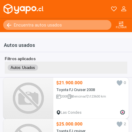
FILTRAR
Autos usados
Filtros aplicados
Autos Usados
$21.900.000
0
Toyota FJ Cruiser 2008
2008
Bencina
123600 km
Las Condes
$25.000.000
2
Toyota FJ cruiser