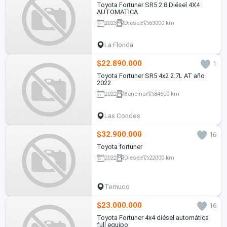
Toyota Fortuner SR5 2.8 Diésel 4X4
AUTOMATICA
2023
Diesel
63000 km
La Florida
$22.890.000
1
Toyota Fortuner SR5 4x2 2.7L AT año
2022
2022
Bencina
84500 km
Las Condes
$32.900.000
16
Toyota fortuner
2022
Diesel
22000 km
Temuco
$23.000.000
16
Toyota Fortuner 4x4 diésel automática
full equipo