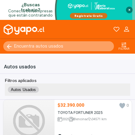
×
FILTRAR
Autos usados
Filtros aplicados
Autos Usados
$32.390.000
0
TOYOTA FORTUNER 2025
2025
Bencina
34571 km