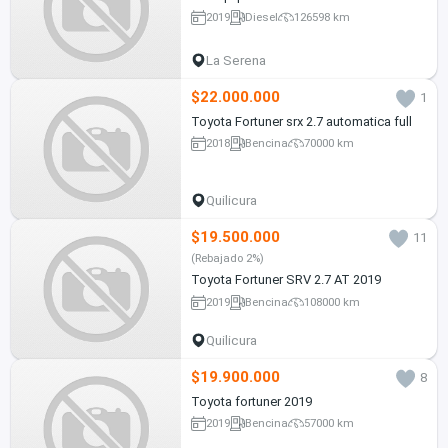
2019
Diesel
126598 km
La Serena
$22.000.000
1
Toyota Fortuner srx 2.7 automatica full
2018
Bencina
70000 km
Quilicura
$19.500.000
11
(Rebajado 2%)
Toyota Fortuner SRV 2.7 AT 2019
2019
Bencina
108000 km
Quilicura
$19.900.000
8
Toyota fortuner 2019
2019
Bencina
57000 km