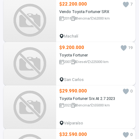
$22.200.000
7
Vendo Toyota Fortuner SRX
2018
Bencina
62000 km
Machalí
$9.200.000
19
Toyota Fortuner
2007
Diesel
225000 km
San Carlos
$29.990.000
0
Toyota Fortuner Srx At 2.7 2023
2023
Bencina
55000 km
Valparaíso
$32.590.000
0