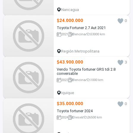
Nancagua
$24.000.000
0
Toyota Fortuner 2.7 Aut 2021
2021
Bencina
53000 km
Región Metropolitana
$43.900.000
3
Vendo Toyota fortuner GRS tdi 2.8
conversable
2023
Bencina
1000 km
Iquique
$35.000.000
0
Toyota fortuner 2024
2024
Diesel
26500 km