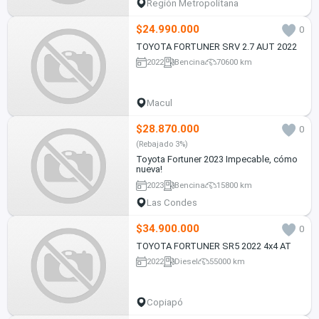
Región Metropolitana
$24.990.000
0
TOYOTA FORTUNER SRV 2.7 AUT 2022
2022
Bencina
70600 km
Macul
$28.870.000
0
(Rebajado 3%)
Toyota Fortuner 2023 Impecable, cómo
nueva!
2023
Bencina
15800 km
Las Condes
$34.900.000
0
TOYOTA FORTUNER SR5 2022 4x4 AT
2022
Diesel
55000 km
Copiapó