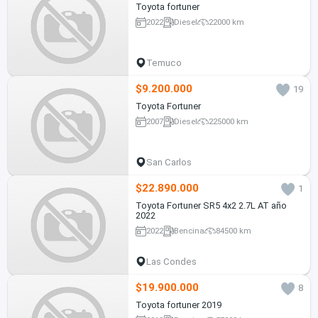
Toyota fortuner
2022
Diesel
22000 km
Temuco
$9.200.000
19
Toyota Fortuner
2007
Diesel
225000 km
San Carlos
$22.890.000
1
Toyota Fortuner SR5 4x2 2.7L AT año
2022
2022
Bencina
84500 km
Las Condes
$19.900.000
8
Toyota fortuner 2019