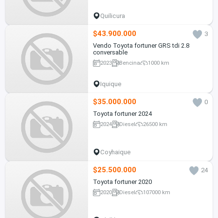
Quilicura
$43.900.000
3
Vendo Toyota fortuner GRS tdi 2.8
conversable
2023
Bencina
1000 km
Iquique
$35.000.000
0
Toyota fortuner 2024
2024
Diesel
26500 km
Coyhaique
$25.500.000
24
Toyota fortuner 2020
2020
Diesel
107000 km