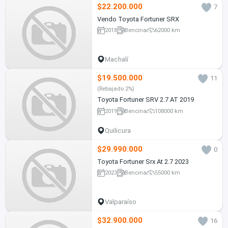
$22.200.000
7
Vendo Toyota Fortuner SRX
2018
Bencina
62000 km
Machalí
$19.500.000
11
(Rebajado 2%)
Toyota Fortuner SRV 2.7 AT 2019
2019
Bencina
108000 km
Quilicura
$29.990.000
0
Toyota Fortuner Srx At 2.7 2023
2023
Bencina
55000 km
Valparaíso
$32.900.000
16