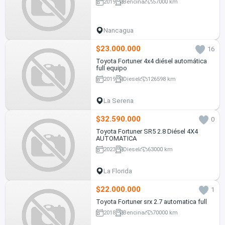
2019
Bencina
57000 km
Nancagua
$23.000.000
16
Toyota Fortuner 4x4 diésel automática
full equipo
2019
Diesel
126598 km
La Serena
$32.590.000
0
Toyota Fortuner SR5 2.8 Diésel 4X4
AUTOMATICA
2023
Diesel
63000 km
La Florida
$22.000.000
1
Toyota Fortuner srx 2.7 automatica full
2018
Bencina
70000 km