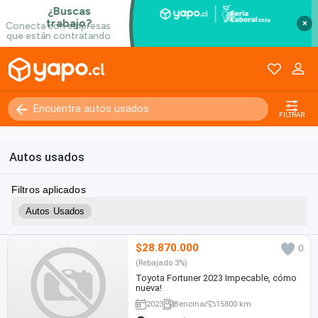
×
FILTRAR
Autos usados
Filtros aplicados
Autos Usados
$28.870.000
0
(Rebajado 3%)
Toyota Fortuner 2023 Impecable, cómo
nueva!
2023
Bencina
15800 km