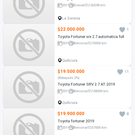
2019
Diesel
126598 km
La Serena
$22.000.000
1
Toyota Fortuner srx 2.7 automatica full
2018
Bencina
70000 km
Quilicura
$19.500.000
11
(Rebajado 2%)
Toyota Fortuner SRV 2.7 AT 2019
2019
Bencina
108000 km
Quilicura
$19.900.000
8
Toyota fortuner 2019
2019
Bencina
57000 km