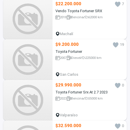
$22.200.000
7
Vendo Toyota Fortuner SRX
2018
Bencina
62000 km
Machalí
$9.200.000
19
Toyota Fortuner
2007
Diesel
225000 km
San Carlos
$29.990.000
0
Toyota Fortuner Srx At 2.7 2023
2023
Bencina
55000 km
Valparaíso
$32.590.000
0