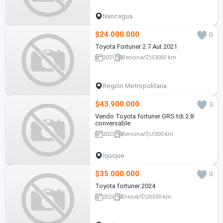
Nancagua
$24.000.000
0
Toyota Fortuner 2.7 Aut 2021
2021
Bencina
53000 km
Región Metropolitana
$43.900.000
3
Vendo Toyota fortuner GRS tdi 2.8
conversable
2023
Bencina
1000 km
Iquique
$35.000.000
0
Toyota fortuner 2024
2024
Diesel
26500 km