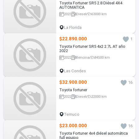
Toyota Fortuner SR5 2.8 Diésel 4X4
AUTOMATICA
2023
Diesel
63000 km
La Florida
$22.890.000
1
Toyota Fortuner SR5 4x2 2.7L AT año
2022
2022
Bencina
84500 km
Las Condes
$32.900.000
16
Toyota fortuner
2022
Diesel
22000 km
Temuco
$23.000.000
16
Toyota Fortuner 4x4 diésel automática
full equipo