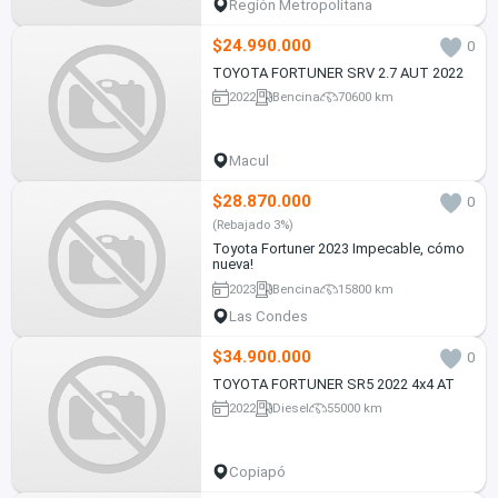
Región Metropolitana
$24.990.000
0
TOYOTA FORTUNER SRV 2.7 AUT 2022
2022
Bencina
70600 km
Macul
$28.870.000
0
(Rebajado 3%)
Toyota Fortuner 2023 Impecable, cómo
nueva!
2023
Bencina
15800 km
Las Condes
$34.900.000
0
TOYOTA FORTUNER SR5 2022 4x4 AT
2022
Diesel
55000 km
Copiapó