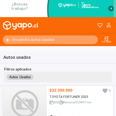
×
FILTRAR
Autos usados
Filtros aplicados
Autos Usados
$32.390.000
0
TOYOTA FORTUNER 2025
2025
Bencina
34571 km