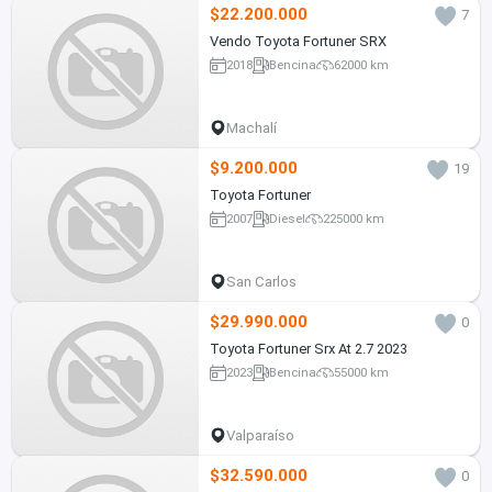
$22.200.000
7
Vendo Toyota Fortuner SRX
2018
Bencina
62000 km
Machalí
$9.200.000
19
Toyota Fortuner
2007
Diesel
225000 km
San Carlos
$29.990.000
0
Toyota Fortuner Srx At 2.7 2023
2023
Bencina
55000 km
Valparaíso
$32.590.000
0