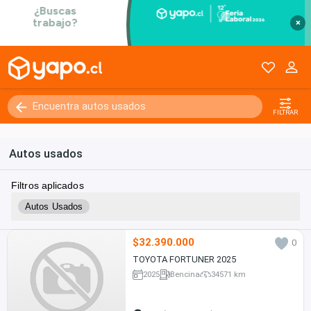
×
FILTRAR
Autos usados
Filtros aplicados
Autos Usados
$32.390.000
0
TOYOTA FORTUNER 2025
2025
Bencina
34571 km