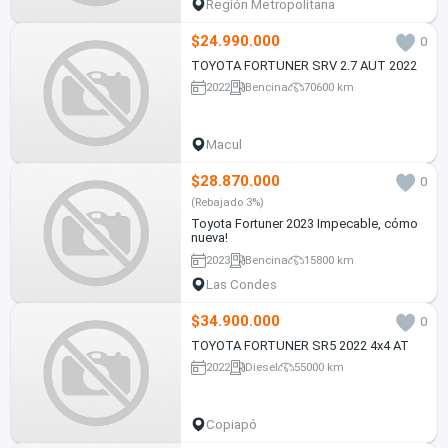
Región Metropolitana
$24.990.000
0
TOYOTA FORTUNER SRV 2.7 AUT 2022
2022
Bencina
70600 km
Macul
$28.870.000
0
(Rebajado 3%)
Toyota Fortuner 2023 Impecable, cómo
nueva!
2023
Bencina
15800 km
Las Condes
$34.900.000
0
TOYOTA FORTUNER SR5 2022 4x4 AT
2022
Diesel
55000 km
Copiapó