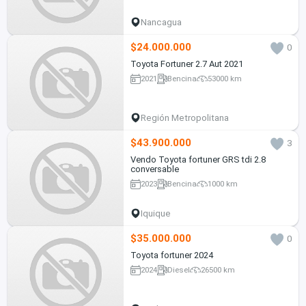
Nancagua
$24.000.000
0
Toyota Fortuner 2.7 Aut 2021
2021
Bencina
53000 km
Región Metropolitana
$43.900.000
3
Vendo Toyota fortuner GRS tdi 2.8
conversable
2023
Bencina
1000 km
Iquique
$35.000.000
0
Toyota fortuner 2024
2024
Diesel
26500 km