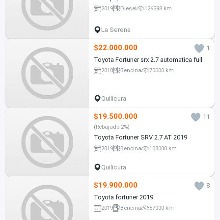
2019
Diesel
126598 km
La Serena
$22.000.000
1
Toyota Fortuner srx 2.7 automatica full
2018
Bencina
70000 km
Quilicura
$19.500.000
11
(Rebajado 2%)
Toyota Fortuner SRV 2.7 AT 2019
2019
Bencina
108000 km
Quilicura
$19.900.000
8
Toyota fortuner 2019
2019
Bencina
57000 km