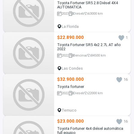
Toyota Fortuner SR5 2.8 Diésel 4X4
AUTOMATICA
2023
Diesel
63000 km
La Florida
$22.890.000
1
Toyota Fortuner SR5 4x2 2.7L AT año
2022
2022
Bencina
84500 km
Las Condes
$32.900.000
16
Toyota fortuner
2022
Diesel
22000 km
Temuco
$23.000.000
16
Toyota Fortuner 4x4 diésel automática
full equipo