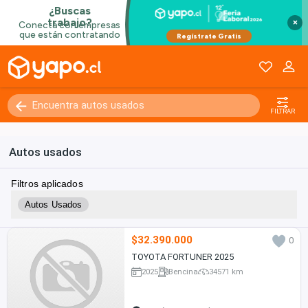
×
FILTRAR
Autos usados
Filtros aplicados
Autos Usados
$32.390.000
0
TOYOTA FORTUNER 2025
2025
Bencina
34571 km