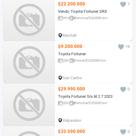
$22.200.000
7
Vendo Toyota Fortuner SRX
2018
Bencina
62000 km
Machalí
$9.200.000
19
Toyota Fortuner
2007
Diesel
225000 km
San Carlos
$29.990.000
0
Toyota Fortuner Srx At 2.7 2023
2023
Bencina
55000 km
Valparaíso
$32.590.000
0