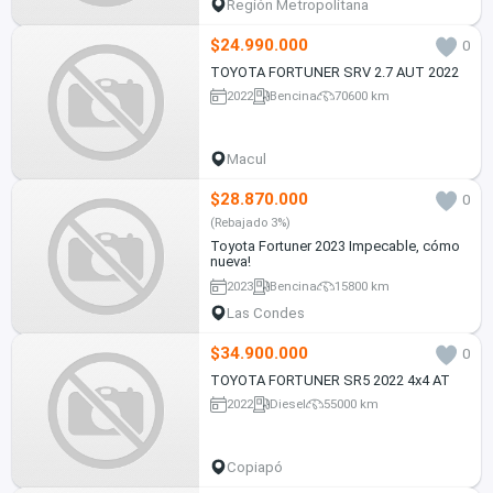
Región Metropolitana
$24.990.000
0
TOYOTA FORTUNER SRV 2.7 AUT 2022
2022
Bencina
70600 km
Macul
$28.870.000
0
(Rebajado 3%)
Toyota Fortuner 2023 Impecable, cómo
nueva!
2023
Bencina
15800 km
Las Condes
$34.900.000
0
TOYOTA FORTUNER SR5 2022 4x4 AT
2022
Diesel
55000 km
Copiapó