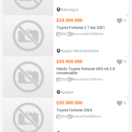
Nancagua
$24.000.000
0
Toyota Fortuner 2.7 Aut 2021
2021
Bencina
53000 km
Región Metropolitana
$43.900.000
3
Vendo Toyota fortuner GRS tdi 2.8
conversable
2023
Bencina
1000 km
Iquique
$35.000.000
0
Toyota fortuner 2024
2024
Diesel
26500 km