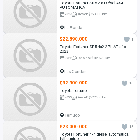
Toyota Fortuner SR5 2.8 Diésel 4X4
AUTOMATICA
2023
Diesel
63000 km
La Florida
$22.890.000
1
Toyota Fortuner SR5 4x2 2.7L AT año
2022
2022
Bencina
84500 km
Las Condes
$32.900.000
16
Toyota fortuner
2022
Diesel
22000 km
Temuco
$23.000.000
16
Toyota Fortuner 4x4 diésel automática
full equipo