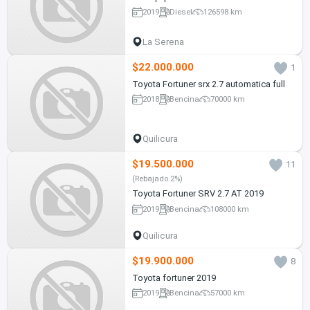
2019
Diesel
126598 km
La Serena
$22.000.000
1
Toyota Fortuner srx 2.7 automatica full
2018
Bencina
70000 km
Quilicura
$19.500.000
11
(Rebajado 2%)
Toyota Fortuner SRV 2.7 AT 2019
2019
Bencina
108000 km
Quilicura
$19.900.000
8
Toyota fortuner 2019
2019
Bencina
57000 km