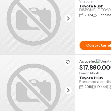
Vitacura
Toyota Rush
DISPONIBLE TOYOTA
2024
Bencin
Contactar a
Autoefec
$17.890.0
Puerto Montt
Toyota Hilux
Ponemos a su disp
2018
Diesel