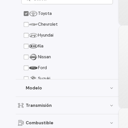
Toyota
Chevrolet
Hyundai
Kia
Nissan
Ford
Suzuki
Modelo
Peugeot
Mazda
Transmisión
Mitsubishi
Volkswagen
Combustible