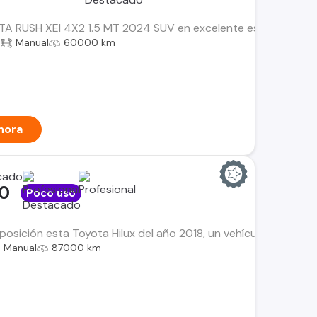
 RUSH XEI 4X2 1.5 MT 2024 SUV en excelente estado, ideal para
a
Manual
60000 km
hora
00
Poco uso
osición esta Toyota Hilux del año 2018, un vehículo que manti
Manual
87000 km