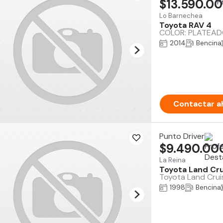
$13.590.0
Lo Barnechea
Toyota RAV 4
COLOR: PLATEADO 
2014
Bencina
Contactar a
Punto Driver
$9.490.00
La Reina
Toyota Land Cru
Toyota Land Cruis
1998
Bencina