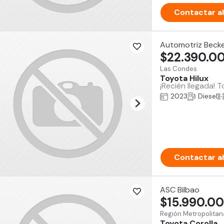
Contactar a
Automotriz Beck
$22.390.0
Las Condes
Toyota Hilux
¡Recién llegada! 
2023
Diesel
Contactar a
ASC Bilbao
$15.990.0
Región Metropolitan
Toyota Corolla