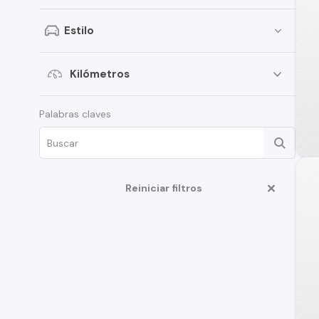
SsangYong
Estilo
Renault
Citroen
Kilómetros
Subaru
Palabras claves
Chery
Great Wall
Jeep
Reiniciar filtros
MG
Jac
Mercedes Benz
Changan
BMW