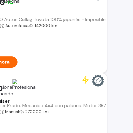
00
-1%
Autos Csillag Toyota 100% japonés - Imposible mejor cuidado
Automática
142000 km
hora
0
iser
er Prado. Mecanico 4x4 con palanca. Motor 3RZ 2.7 bencina, m
Manual
270000 km