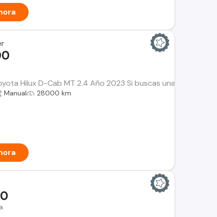
hora
er
00
Toyota Hilux D-Cab MT 2.4 Año 2023 Si buscas una camioneta con
Manual
28000 km
hora
00
a