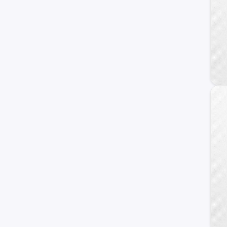
Jaecoo
Alfa Romeo
ZNA
DS
Tata
Cupra
Hafei
Lexus
Exeed
Infiniti
Maserati
Haima
Zotye