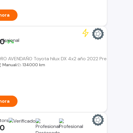
hora
00
-3%
 AVENDAÑO Toyota hilux DX 4x2 año 2022 Precio $ 17.990.0
Manual
134000 km
hora
tors
00