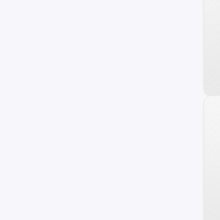
DFSK
Foton
Daewoo
Land Rover
Geely
Brilliance
Daihatsu
BAIC
JMC
Porsche
Skoda
ZX Auto