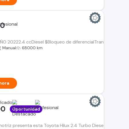
00
AÑO 20222.4 ccDiesel $Bloqueo de diferencialTransmisión Manu
Manual
68000 km
hora
00
Oportunidad
triz presenta esta Toyota Hilux 2.4 Turbo Diesel 4x4 modelo 