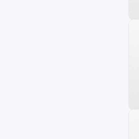
Fiat
Honda
Dodge
Mahindra
Audi
Maxus
Samsung
Volvo
Opel
Haval
Ram
Dongfeng