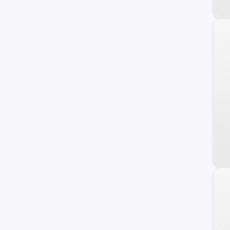
KYC
BYD
MINI
Jetour
Lifan
Chrysler
otros +
GAC Motors
Faw
Seat
Jaguar
Omoda