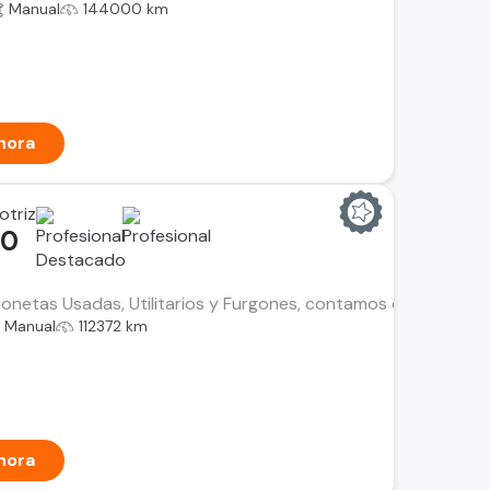
Manual
144000 km
hora
otriz
00
netas Usadas, Utilitarios y Furgones, contamos con el histori
Manual
112372 km
hora