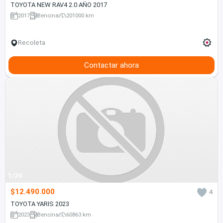
TOYOTA NEW RAV4 2.0 AÑO 2017
2017
Bencina
201000 km
Recoleta
Contactar ahora
1/20
$12.490.000
4
TOYOTA YARIS 2023
2023
Bencina
60863 km