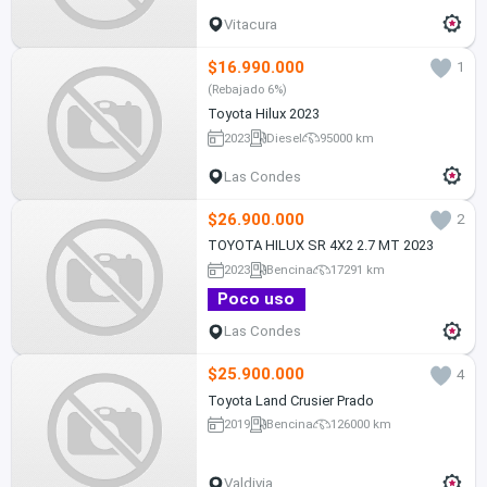
Vitacura
$16.990.000
1
(Rebajado 6%)
Toyota Hilux 2023
2023
Diesel
95000 km
Las Condes
$26.900.000
2
TOYOTA HILUX SR 4X2 2.7 MT 2023
2023
Bencina
17291 km
Poco uso
Las Condes
$25.900.000
4
Toyota Land Crusier Prado
2019
Bencina
126000 km
Valdivia