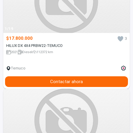
1/19
$17.800.000
3
HILUX DX 4X4 PRBW22-TEMUCO
2021
Diesel
112372 km
Temuco
Contactar ahora