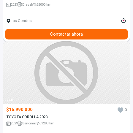
2023
Diesel
28000 km
Las Condes
Contactar ahora
1/10
$15.990.000
0
TOYOTA COROLLA 2023
2023
Bencina
39293 km