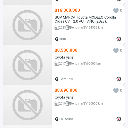
$16.300.000
0
SUV MARCA Toyota MODELO Corolla
Cross CVT 2.0 AUT AÑO (2023).
2023
Bencina
124356 km
Buin
$8.500.000
0
toyota yaris
2017
Bencina
60000 km
Temuco
$8.690.000
0
toyota yaris
2019
Bencina
150000 km
La Reina