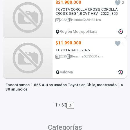
$21.980.000
2
TOYOTA COROLLA CROSS COROLLA
CROSS SEG 1.8 CVT HEV - 2022 | 355
2022
Híbrido
55437 km
Región Metropolitana
$11.990.000
1
TOYOTA RAIZE 2025
2025
Bencina
35000 km
Valdivia
Encontramos 1.865 Autos usados Toyota en Chile, mostrando 1 a
30 anuncios
1 / 63
Categorías