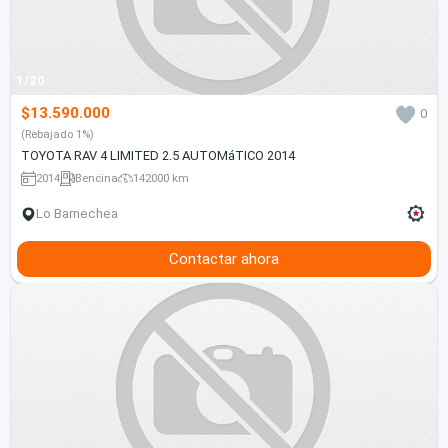
1/20
$13.590.000
0
(Rebajado 1%)
TOYOTA RAV 4 LIMITED 2.5 AUTOMáTICO 2014
2014
Bencina
142000 km
Lo Barnechea
Contactar ahora