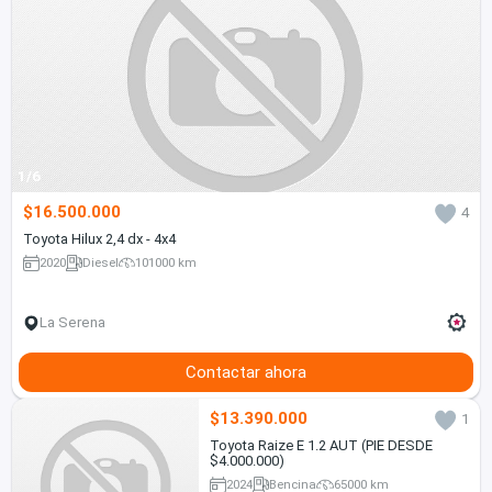
1/6
$16.500.000
4
Toyota Hilux 2,4 dx - 4x4
2020
Diesel
101000 km
La Serena
Contactar ahora
$13.390.000
1
Toyota Raize E 1.2 AUT (PIE DESDE
$4.000.000)
2024
Bencina
65000 km