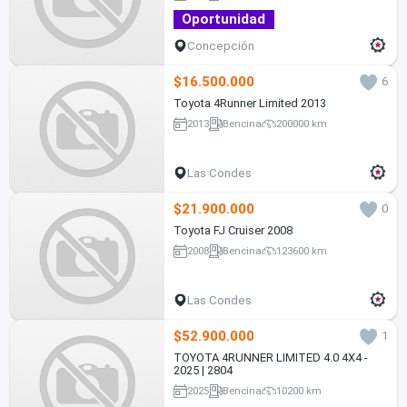
Oportunidad
Concepción
$16.500.000
6
Toyota 4Runner Limited 2013
2013
Bencina
200000 km
Las Condes
$21.900.000
0
Toyota FJ Cruiser 2008
2008
Bencina
123600 km
Las Condes
$52.900.000
1
TOYOTA 4RUNNER LIMITED 4.0 4X4 -
2025 | 2804
2025
Bencina
10200 km