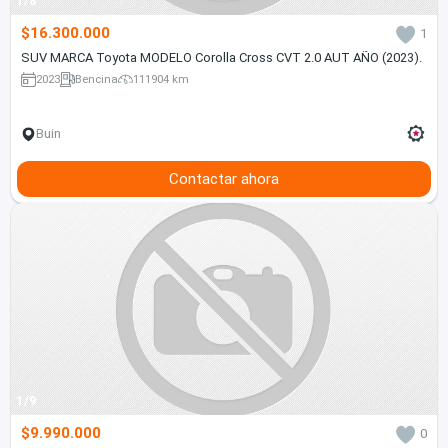
1/8
$16.300.000
1
SUV MARCA Toyota MODELO Corolla Cross CVT 2.0 AUT AÑO (2023).
2023
Bencina
111904 km
Buin
Contactar ahora
1/9
$9.990.000
0