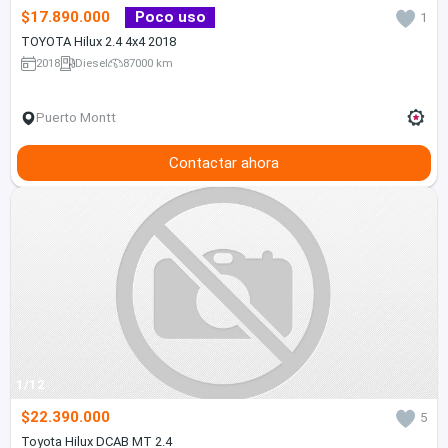
$17.890.000
Poco uso
1
TOYOTA Hilux 2.4 4x4 2018
2018
Diesel
87000 km
Puerto Montt
Contactar ahora
1/12
$22.390.000
5
Toyota Hilux DCAB MT 2.4