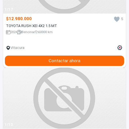
1/17
$12.980.000
5
TOYOTA RUSH XEI 4X2 1.5 MT
2024
Bencina
60000 km
Vitacura
Contactar ahora
1/13