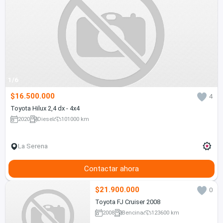
1/6
$16.500.000
4
Toyota Hilux 2,4 dx - 4x4
2020
Diesel
101000 km
La Serena
Contactar ahora
$21.900.000
0
Toyota FJ Cruiser 2008
2008
Bencina
123600 km