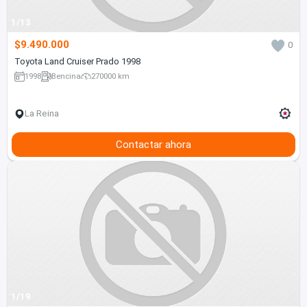
1/13
$9.490.000
0
Toyota Land Cruiser Prado 1998
1998
Bencina
270000 km
La Reina
Contactar ahora
1/19