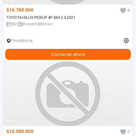
1/12
$16.780.000
6
TOYOTA HILUX PICKUP 4P 4X4 2.4 2021
2021
Diesel
68503 km
Providencia
Contactar ahora
1/11
$10.580.000
0