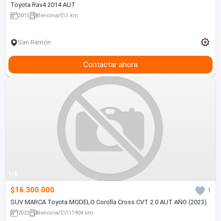
Toyota Rav4 2014 AUT
2015
Bencina
1 km
San Ramón
Contactar ahora
1/8
$16.300.000
1
SUV MARCA Toyota MODELO Corolla Cross CVT 2.0 AUT AÑO (2023).
2023
Bencina
111904 km