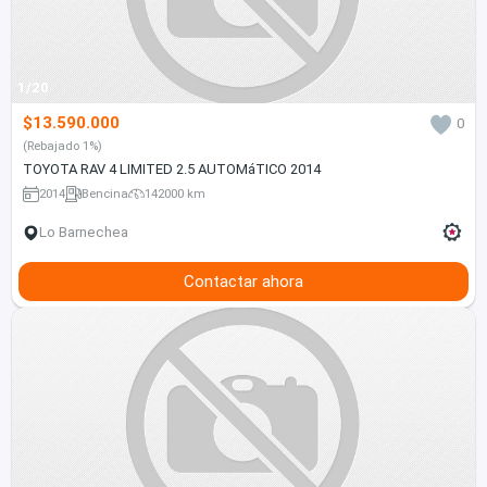
1/20
$13.590.000
0
(Rebajado 1%)
TOYOTA RAV 4 LIMITED 2.5 AUTOMáTICO 2014
2014
Bencina
142000 km
Lo Barnechea
Contactar ahora