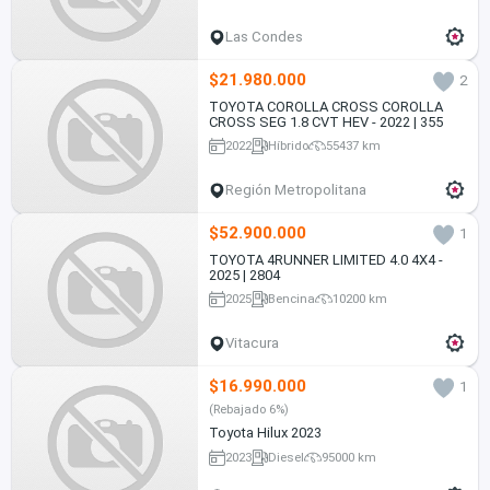
Las Condes
$21.980.000
2
TOYOTA COROLLA CROSS COROLLA
CROSS SEG 1.8 CVT HEV - 2022 | 355
2022
Híbrido
55437 km
Región Metropolitana
$52.900.000
1
TOYOTA 4RUNNER LIMITED 4.0 4X4 -
2025 | 2804
2025
Bencina
10200 km
Vitacura
$16.990.000
1
(Rebajado 6%)
Toyota Hilux 2023
2023
Diesel
95000 km