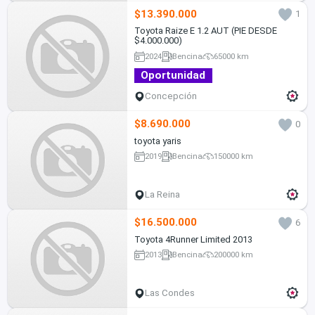
$13.390.000
1
Toyota Raize E 1.2 AUT (PIE DESDE
$4.000.000)
2024
Bencina
65000 km
Oportunidad
Concepción
$8.690.000
0
toyota yaris
2019
Bencina
150000 km
La Reina
$16.500.000
6
Toyota 4Runner Limited 2013
2013
Bencina
200000 km
Las Condes