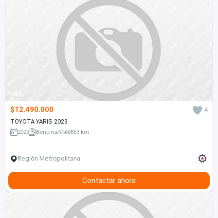
1/40
$12.490.000
4
TOYOTA YARIS 2023
2023
Bencina
60863 km
Región Metropolitana
Contactar ahora