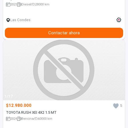
2023
Diesel
28000 km
Las Condes
Contactar ahora
1/17
$12.980.000
5
TOYOTA RUSH XEI 4X2 1.5 MT
2024
Bencina
60000 km