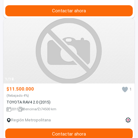
Contactar ahora
1/18
$11.500.000
1
(Rebajado 4%)
TOYOTA RAV4 2.0 (2015)
2015
Bencina
74500 km
Región Metropolitana
Contactar ahora