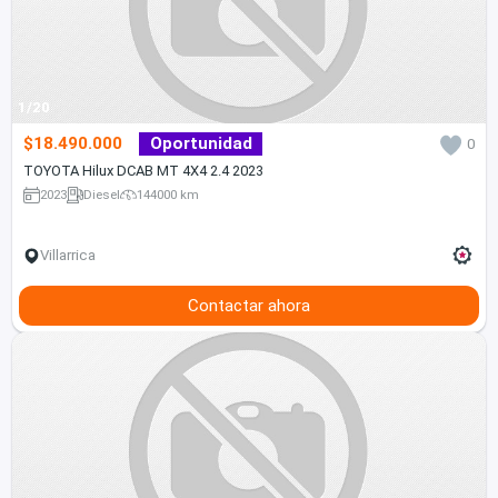
1/20
$18.490.000
Oportunidad
0
TOYOTA Hilux DCAB MT 4X4 2.4 2023
2023
Diesel
144000 km
Villarrica
Contactar ahora