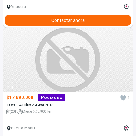
Vitacura
Contactar ahora
1/13
$17.890.000
Poco uso
1
TOYOTA Hilux 2.4 4x4 2018
2018
Diesel
87000 km
Puerto Montt