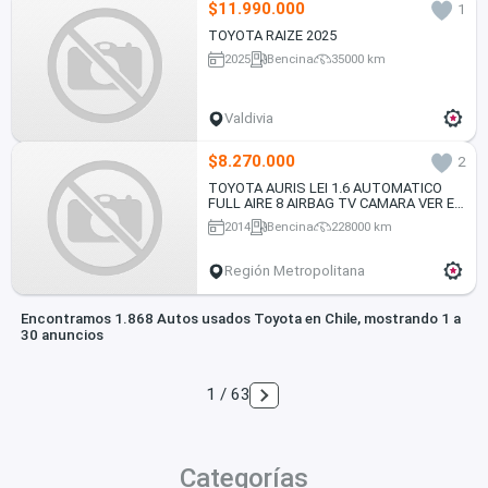
$11.990.000
1
TOYOTA RAIZE 2025
2025
Bencina
35000 km
Valdivia
$8.270.000
2
TOYOTA AURIS LEI 1.6 AUTOMATICO
FULL AIRE 8 AIRBAG TV CAMARA VER EN
LAS CONDEs 2014
2014
Bencina
228000 km
Región Metropolitana
Encontramos 1.868 Autos usados Toyota en Chile, mostrando 1 a
30 anuncios
1 / 63
Categorías