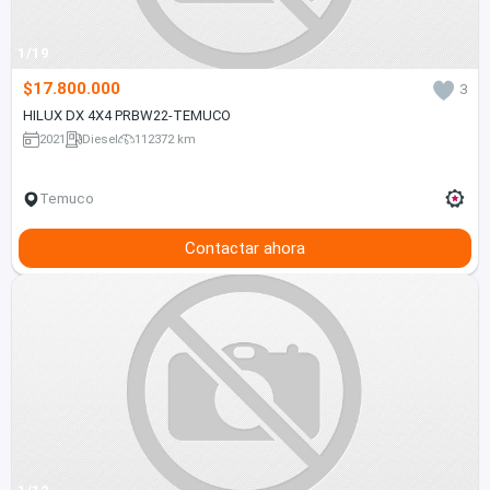
1/19
$17.800.000
3
HILUX DX 4X4 PRBW22-TEMUCO
2021
Diesel
112372 km
Temuco
Contactar ahora