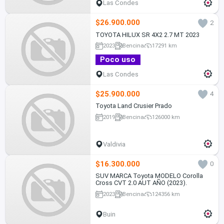
Las Condes
$26.900.000
2
TOYOTA HILUX SR 4X2 2.7 MT 2023
2023
Bencina
17291 km
Poco uso
Las Condes
$25.900.000
4
Toyota Land Crusier Prado
2019
Bencina
126000 km
Valdivia
$16.300.000
0
SUV MARCA Toyota MODELO Corolla
Cross CVT 2.0 AUT AÑO (2023).
2023
Bencina
124356 km
Buin