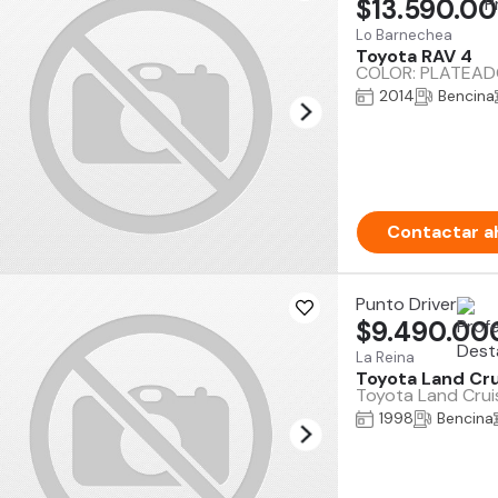
$13.590.0
Lo Barnechea
Toyota RAV 4
COLOR: PLATEADO 
2014
Bencina
Contactar a
Punto Driver
$9.490.00
La Reina
Toyota Land Cru
Toyota Land Cruis
1998
Bencina