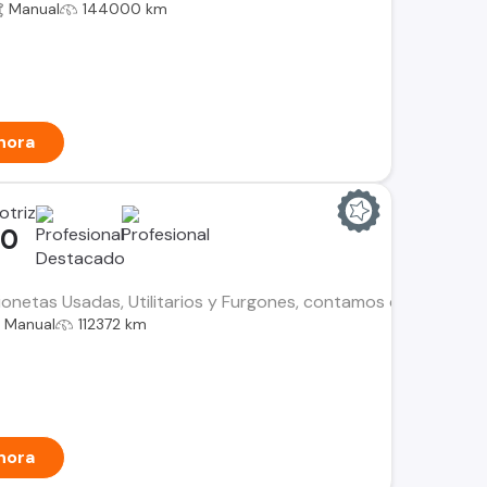
Manual
144000 km
hora
otriz
00
netas Usadas, Utilitarios y Furgones, contamos con el histori
Manual
112372 km
hora