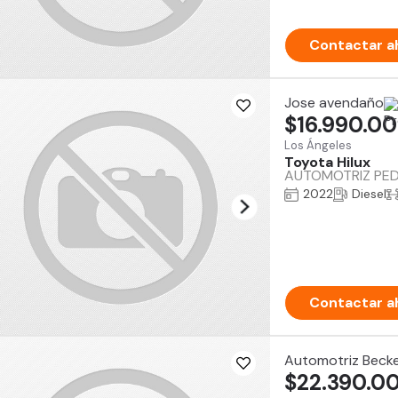
Contactar a
Jose avendaño
$16.990.0
Los Ángeles
Toyota Hilux
AUTOMOTRIZ PEDRO
2022
Diesel
Contactar a
Automotriz Beck
$22.390.0