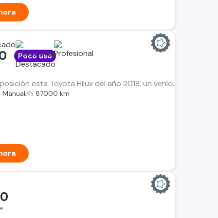
hora
00
Poco uso
osición esta Toyota Hilux del año 2018, un vehículo que manti
Manual
87000 km
hora
00
a