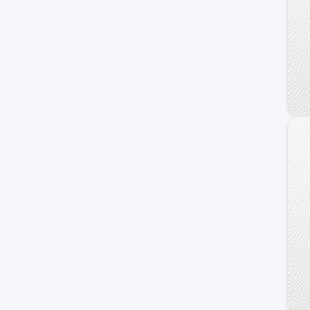
Jaecoo
Alfa Romeo
ZNA
DS
Tata
Cupra
Hafei
Lexus
Exeed
Infiniti
Maserati
Haima
Zotye