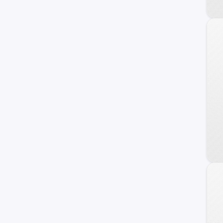
KYC
BYD
Jetour
MINI
Lifan
Chrysler
otros +
GAC Motors
Faw
Seat
Jaguar
Omoda