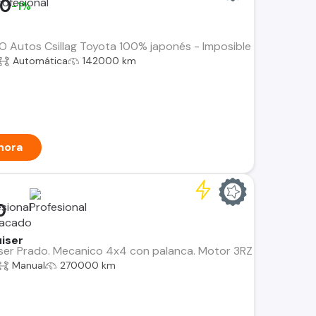
00
-1%
Autos Csillag Toyota 100% japonés - Imposible mejor cuidado
Automática
142000 km
hora
0
iser
er Prado. Mecanico 4x4 con palanca. Motor 3RZ 2.7 bencina, m
Manual
270000 km