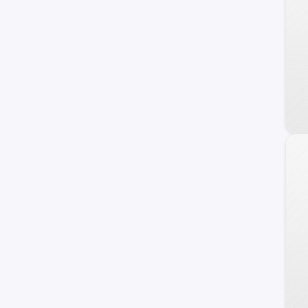
DFSK
Foton
Daewoo
Land Rover
Geely
Brilliance
Daihatsu
BAIC
JMC
Porsche
Skoda
ZX Auto