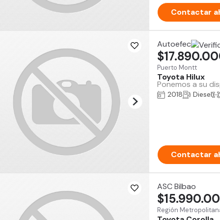
Contactar a
Autoefec
$17.890.0
Puerto Montt
Toyota Hilux
Ponemos a su disp
2018
Diesel
Contactar a
ASC Bilbao
$15.990.0
Región Metropolitan
Toyota Corolla