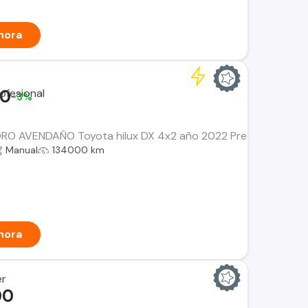
hora
00
-3%
 AVENDAÑO Toyota hilux DX 4x2 año 2022 Precio $ 17.990.0
Manual
134000 km
hora
er
00