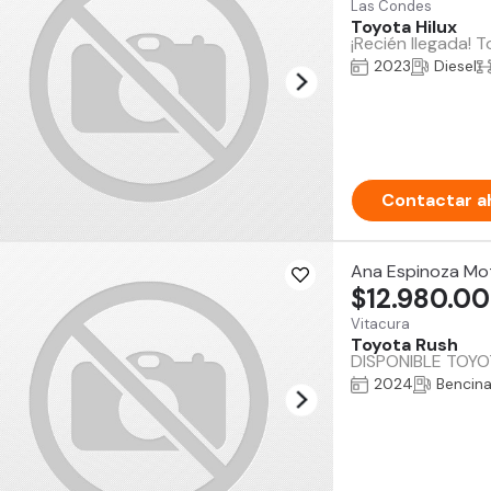
Las Condes
Toyota Hilux
¡Recién llegada! 
2023
Diesel
Contactar a
Ana Espinoza Mo
$12.980.0
Vitacura
Toyota Rush
DISPONIBLE TOYOTA
2024
Bencin