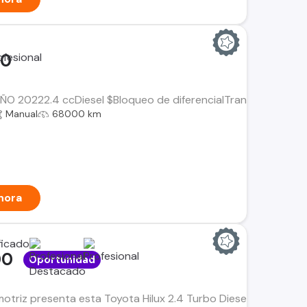
00
AÑO 20222.4 ccDiesel $Bloqueo de diferencialTransmisión Manu
Manual
68000 km
hora
00
Oportunidad
triz presenta esta Toyota Hilux 2.4 Turbo Diesel 4x4 modelo 