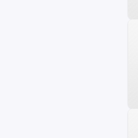
Fiat
Honda
Dodge
Mahindra
Audi
Maxus
Samsung
Volvo
Opel
Haval
Ram
Dongfeng