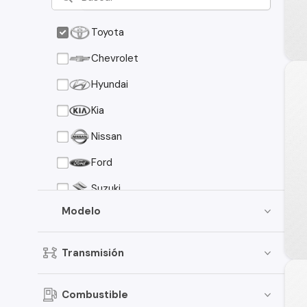
Toyota
Chevrolet
Hyundai
Kia
Nissan
Ford
Suzuki
Modelo
Peugeot
Mazda
Transmisión
Mitsubishi
Volkswagen
Combustible