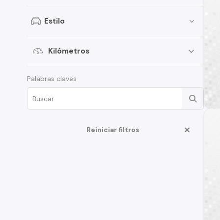
SsangYong
Estilo
Renault
Citroen
Kilómetros
Subaru
Palabras claves
Chery
Great Wall
Jeep
Reiniciar filtros
MG
Jac
Mercedes Benz
Changan
BMW