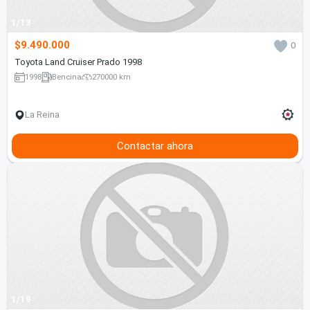
1/13
$9.490.000
0
Toyota Land Cruiser Prado 1998
1998
Bencina
270000 km
La Reina
Contactar ahora
1/19