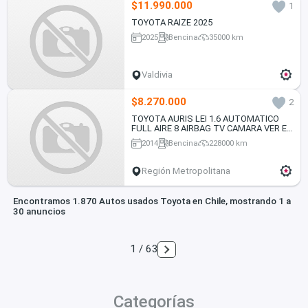
$11.990.000
1
TOYOTA RAIZE 2025
2025
Bencina
35000 km
Valdivia
$8.270.000
2
TOYOTA AURIS LEI 1.6 AUTOMATICO
FULL AIRE 8 AIRBAG TV CAMARA VER EN
LAS CONDEs 2014
2014
Bencina
228000 km
Región Metropolitana
Encontramos 1.870 Autos usados Toyota en Chile, mostrando 1 a
30 anuncios
1 / 63
Categorías