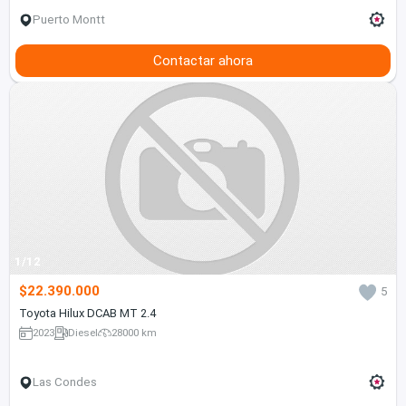
Puerto Montt
Contactar ahora
1/12
$22.390.000
5
Toyota Hilux DCAB MT 2.4
2023
Diesel
28000 km
Las Condes