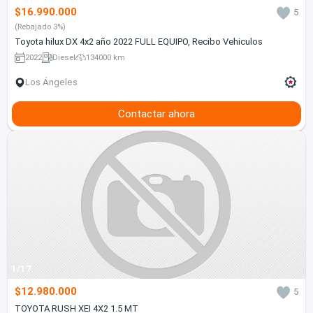
$16.990.000
5
(Rebajado 3%)
Toyota hilux DX 4x2 año 2022 FULL EQUIPO, Recibo Vehiculos
2022
Diesel
134000 km
Los Ángeles
Contactar ahora
1/17
$12.980.000
5
TOYOTA RUSH XEI 4X2 1.5 MT