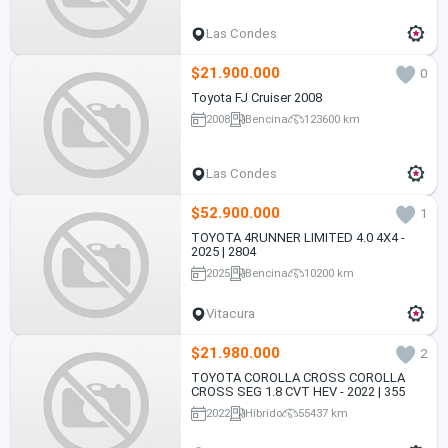
Las Condes
$21.900.000
0
Toyota FJ Cruiser 2008
2008
Bencina
123600 km
Las Condes
$52.900.000
1
TOYOTA 4RUNNER LIMITED 4.0 4X4 -
2025 | 2804
2025
Bencina
10200 km
Vitacura
$21.980.000
2
TOYOTA COROLLA CROSS COROLLA
CROSS SEG 1.8 CVT HEV - 2022 | 355
2022
Híbrido
55437 km