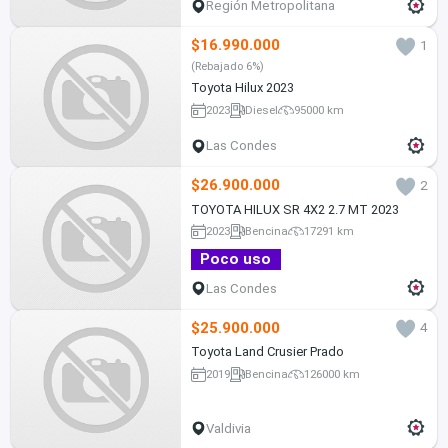
Región Metropolitana
$16.990.000
1
(Rebajado 6%)
Toyota Hilux 2023
2023
Diesel
95000 km
Las Condes
$26.900.000
2
TOYOTA HILUX SR 4X2 2.7 MT 2023
2023
Bencina
17291 km
Poco uso
Las Condes
$25.900.000
4
Toyota Land Crusier Prado
2019
Bencina
126000 km
Valdivia