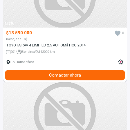
1/20
$13.590.000
0
(Rebajado 1%)
TOYOTA RAV 4 LIMITED 2.5 AUTOMáTICO 2014
2014
Bencina
142000 km
Lo Barnechea
Contactar ahora