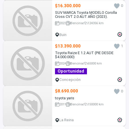
$16.300.000
0
SUV MARCA Toyota MODELO Corolla
Cross CVT 2.0 AUT AÑO (2023).
2023
Bencina
124356 km
Buin
$13.390.000
1
Toyota Raize E 1.2 AUT (PIE DESDE
$4.000.000)
2024
Bencina
65000 km
Oportunidad
Concepción
$8.690.000
0
toyota yaris
2019
Bencina
150000 km
La Reina