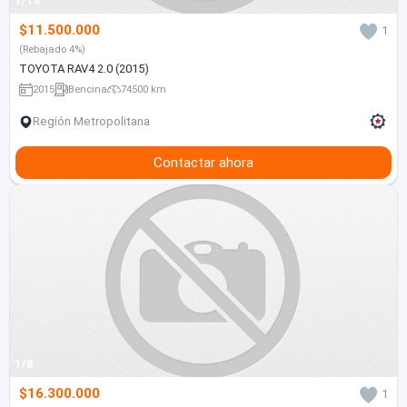
1/18
$11.500.000
1
(Rebajado 4%)
TOYOTA RAV4 2.0 (2015)
2015
Bencina
74500 km
Región Metropolitana
Contactar ahora
1/8
$16.300.000
1