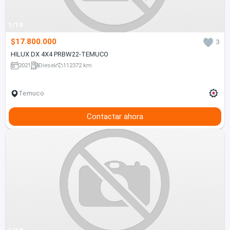
1/19
$17.800.000
3
HILUX DX 4X4 PRBW22-TEMUCO
2021
Diesel
112372 km
Temuco
Contactar ahora