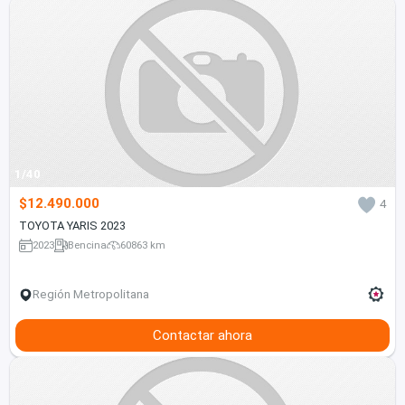
1/40
$12.490.000
4
TOYOTA YARIS 2023
2023
Bencina
60863 km
Región Metropolitana
Contactar ahora