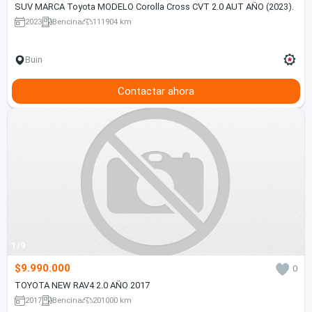
SUV MARCA Toyota MODELO Corolla Cross CVT 2.0 AUT AÑO (2023).
2023
Bencina
111904 km
Buin
Contactar ahora
1/9
$9.990.000
0
TOYOTA NEW RAV4 2.0 AÑO 2017
2017
Bencina
201000 km