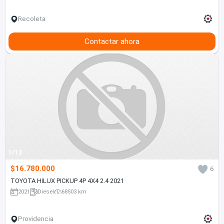
Recoleta
Contactar ahora
1/12
$16.780.000
6
TOYOTA HILUX PICKUP 4P 4X4 2.4 2021
2021
Diesel
68503 km
Providencia