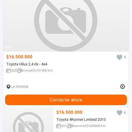
1/6
$16.500.000
4
Toyota Hilux 2,4 dx - 4x4
2020
Diesel
101000 km
La Serena
Contactar ahora
$16.500.000
6
Toyota 4Runner Limited 2013
2013
Bencina
200000 km