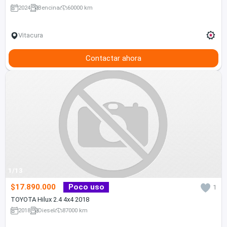
2024
Bencina
60000 km
Vitacura
Contactar ahora
1/13
$17.890.000
Poco uso
1
TOYOTA Hilux 2.4 4x4 2018
2018
Diesel
87000 km