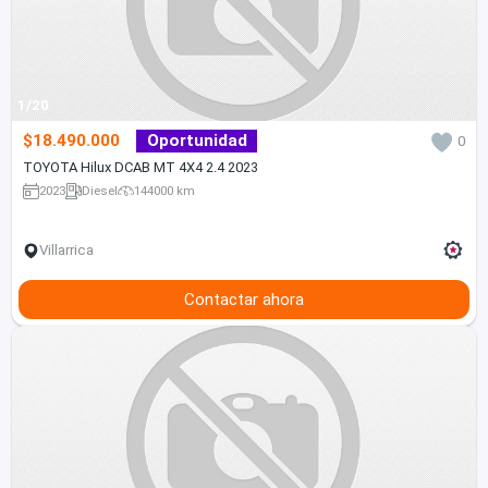
1/20
$18.490.000
Oportunidad
0
TOYOTA Hilux DCAB MT 4X4 2.4 2023
2023
Diesel
144000 km
Villarrica
Contactar ahora