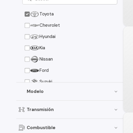
Toyota
Chevrolet
Hyundai
Kia
Nissan
Ford
Suzuki
Modelo
Peugeot
Mazda
Transmisión
Mitsubishi
Volkswagen
Combustible