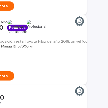
hora
00
Poco uso
osición esta Toyota Hilux del año 2018, un vehículo que manti
Manual
87000 km
hora
00
a