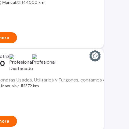
Manual
144000 km
hora
otriz
00
netas Usadas, Utilitarios y Furgones, contamos con el histori
Manual
112372 km
hora