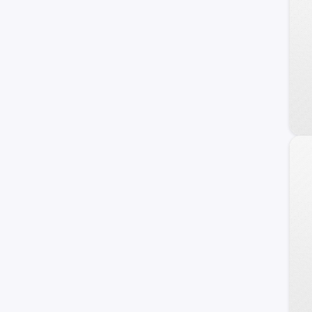
DFSK
Foton
Daewoo
Land Rover
Geely
Brilliance
Daihatsu
BAIC
JMC
Porsche
Skoda
ZX Auto