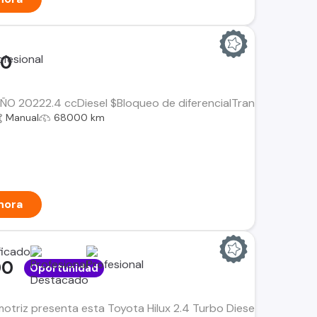
00
AÑO 20222.4 ccDiesel $Bloqueo de diferencialTransmisión Manu
Manual
68000 km
hora
00
Oportunidad
triz presenta esta Toyota Hilux 2.4 Turbo Diesel 4x4 modelo 