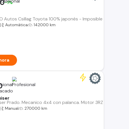
00
-1%
Autos Csillag Toyota 100% japonés - Imposible mejor cuidado
Automática
142000 km
hora
0
iser
er Prado. Mecanico 4x4 con palanca. Motor 3RZ 2.7 bencina, m
Manual
270000 km