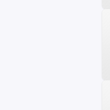
KYC
BYD
Jetour
MINI
Lifan
otros +
Chrysler
GAC Motors
Faw
Seat
Jaguar
Omoda