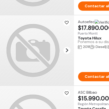
Contactar a
Autoefec
$17.890.0
Puerto Montt
Toyota Hilux
Ponemos a su disp
2018
Diesel
Contactar a
ASC Bilbao
$15.990.0
Región Metropolitan
Toyota Corolla