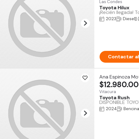
Las Condes
Toyota Hilux
¡Recién llegada! 
2023
Diesel
Contactar a
Ana Espinoza Mo
$12.980.0
Vitacura
Toyota Rush
DISPONIBLE TOYOTA
2024
Bencin