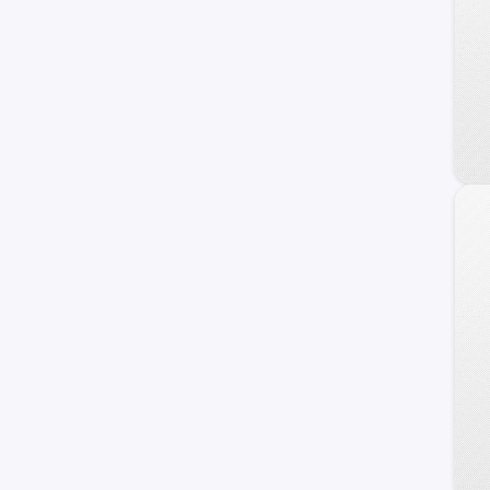
Jaecoo
Alfa Romeo
ZNA
DS
Tata
Cupra
Hafei
Lexus
Exeed
Infiniti
Maserati
Haima
Zotye