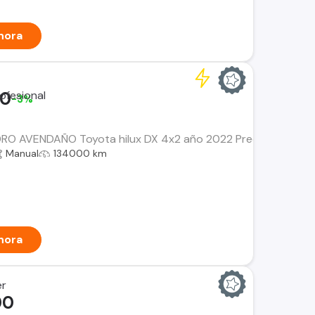
hora
00
-3%
 AVENDAÑO Toyota hilux DX 4x2 año 2022 Precio $ 17.990.0
Manual
134000 km
hora
er
00