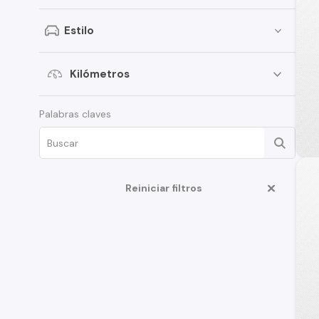
SsangYong
Estilo
Renault
Citroen
Kilómetros
Subaru
Palabras claves
Chery
Great Wall
Jeep
Reiniciar filtros
MG
Jac
Mercedes Benz
Changan
BMW