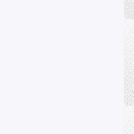
Fiat
Honda
Dodge
Mahindra
Audi
Maxus
Samsung
Volvo
Opel
Haval
Ram
Dongfeng