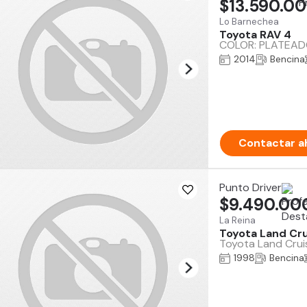
$13.590.0
Lo Barnechea
Toyota RAV 4
COLOR: PLATEADO 
2014
Bencina
Contactar a
Punto Driver
$9.490.00
La Reina
Toyota Land Cru
Toyota Land Cruis
1998
Bencina