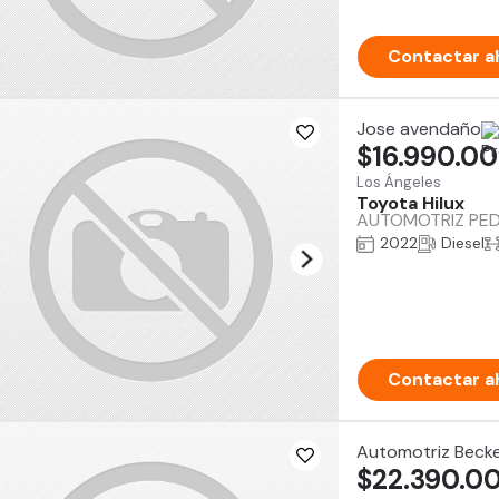
Contactar a
Jose avendaño
$16.990.0
Los Ángeles
Toyota Hilux
AUTOMOTRIZ PEDRO
2022
Diesel
Contactar a
Automotriz Beck
$22.390.0