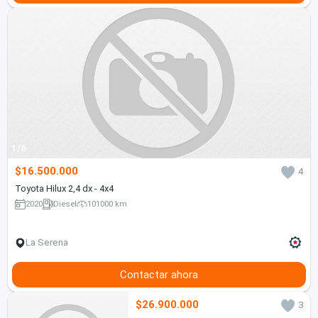
1/6
$16.500.000
4
Toyota Hilux 2,4 dx - 4x4
2020
Diesel
101000 km
La Serena
Contactar ahora
$26.900.000
3