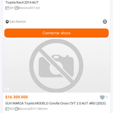
Toyota Rav4 2014 AUT
2015
Bencina
1 km
San Ramón
Contactar ahora
1/8
$16.300.000
1
SUV MARCA Toyota MODELO Corolla Cross CVT 2.0 AUT AÑO (2023).
2023
Bencina
111904 km