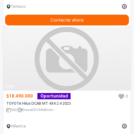
Temuco
Contactar ahora
1/20
$18.490.000
Oportunidad
0
TOYOTA Hilux DCAB MT 4X4 2.4 2023
2023
Diesel
144000 km
Villarrica