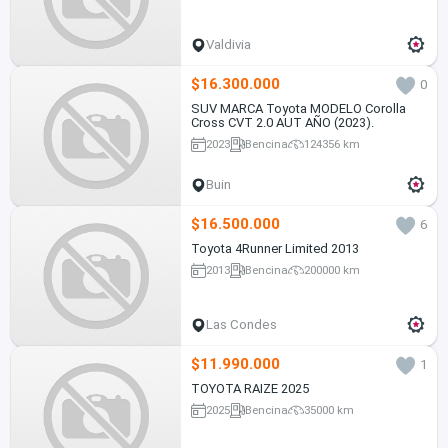
Valdivia
$16.300.000
0
SUV MARCA Toyota MODELO Corolla
Cross CVT 2.0 AUT AÑO (2023).
2023
Bencina
124356 km
Buin
$16.500.000
6
Toyota 4Runner Limited 2013
2013
Bencina
200000 km
Las Condes
$11.990.000
1
TOYOTA RAIZE 2025
2025
Bencina
35000 km