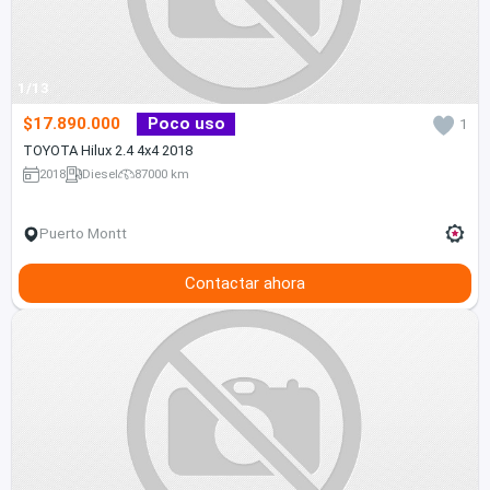
1/13
$17.890.000
Poco uso
1
TOYOTA Hilux 2.4 4x4 2018
2018
Diesel
87000 km
Puerto Montt
Contactar ahora