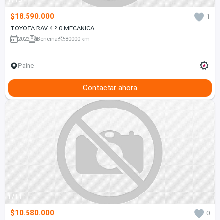
1/15
$18.590.000
1
TOYOTA RAV 4 2.0 MECANICA
2022
Bencina
80000 km
Paine
Contactar ahora
1/11
$10.580.000
0