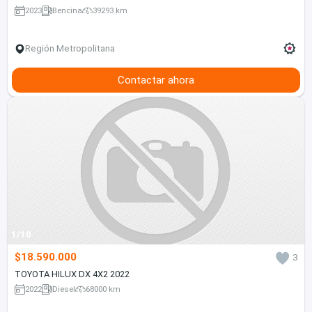
2023
Bencina
39293 km
Región Metropolitana
Contactar ahora
1/10
$18.590.000
3
TOYOTA HILUX DX 4X2 2022
2022
Diesel
68000 km