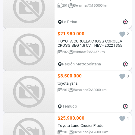
2019
Bencina
150000 km
La Reina
$21.980.000
2
TOYOTA COROLLA CROSS COROLLA
CROSS SEG 1.8 CVT HEV - 2022 | 355
2022
Híbrido
55437 km
Región Metropolitana
$8.500.000
0
toyota yaris
2017
Bencina
60000 km
Temuco
$25.900.000
4
Toyota Land Crusier Prado
2019
Bencina
126000 km