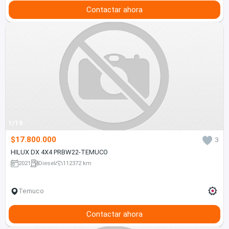
Contactar ahora
1/19
$17.800.000
3
HILUX DX 4X4 PRBW22-TEMUCO
2021
Diesel
112372 km
Temuco
Contactar ahora