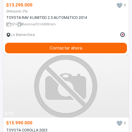
$13.290.000
0
(Rebajado 2%)
TOYOTA RAV 4 LIMITED 2.5 AUTOMáTICO 2014
2014
Bencina
142000 km
Lo Barnechea
Contactar ahora
1/10
$15.990.000
0
TOYOTA COROLLA 2023