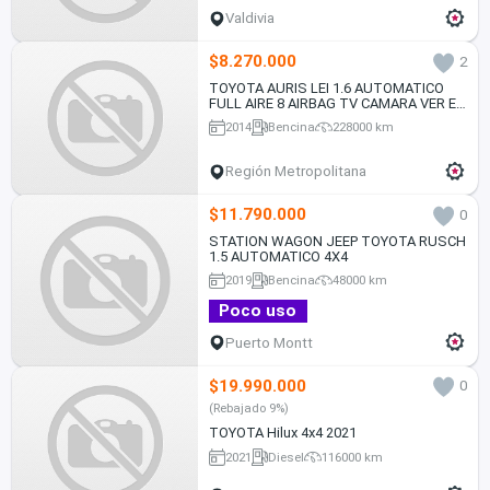
Valdivia
$8.270.000
2
TOYOTA AURIS LEI 1.6 AUTOMATICO
FULL AIRE 8 AIRBAG TV CAMARA VER EN
LAS CONDEs 2014
2014
Bencina
228000 km
Región Metropolitana
$11.790.000
0
STATION WAGON JEEP TOYOTA RUSCH
1.5 AUTOMATICO 4X4
2019
Bencina
48000 km
Poco uso
Puerto Montt
$19.990.000
0
(Rebajado 9%)
TOYOTA Hilux 4x4 2021
2021
Diesel
116000 km