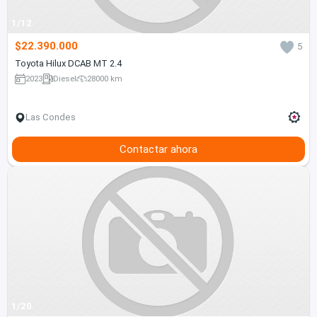
1/12
$22.390.000
5
Toyota Hilux DCAB MT 2.4
2023
Diesel
28000 km
Las Condes
Contactar ahora
1/20