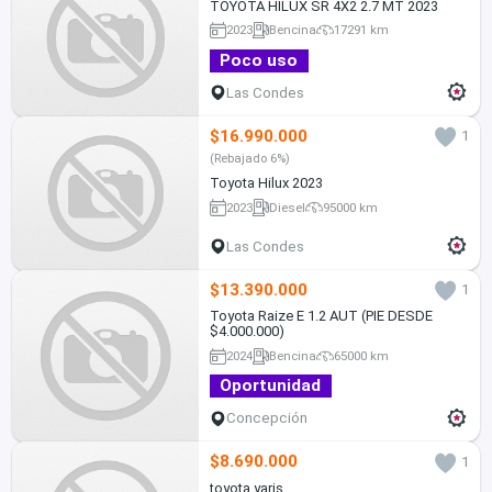
TOYOTA HILUX SR 4X2 2.7 MT 2023
2023
Bencina
17291 km
Poco uso
Las Condes
$16.990.000
1
(Rebajado 6%)
Toyota Hilux 2023
2023
Diesel
95000 km
Las Condes
$13.390.000
1
Toyota Raize E 1.2 AUT (PIE DESDE
$4.000.000)
2024
Bencina
65000 km
Oportunidad
Concepción
$8.690.000
1
toyota yaris