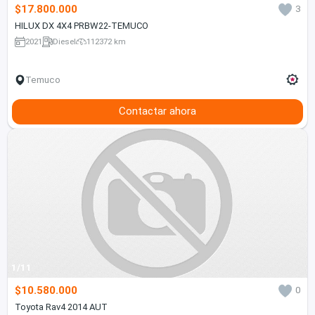
$17.800.000
3
HILUX DX 4X4 PRBW22-TEMUCO
2021
Diesel
112372 km
Temuco
Contactar ahora
1/11
$10.580.000
0
Toyota Rav4 2014 AUT