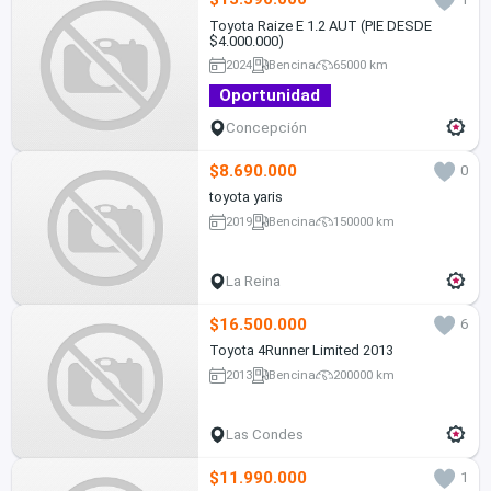
Toyota Raize E 1.2 AUT (PIE DESDE
$4.000.000)
2024
Bencina
65000 km
Oportunidad
Concepción
$8.690.000
0
toyota yaris
2019
Bencina
150000 km
La Reina
$16.500.000
6
Toyota 4Runner Limited 2013
2013
Bencina
200000 km
Las Condes
$11.990.000
1