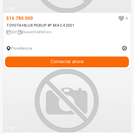
1/12
$16.780.000
6
TOYOTA HILUX PICKUP 4P 4X4 2.4 2021
2021
Diesel
68503 km
Providencia
Contactar ahora
1/19