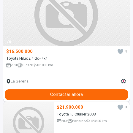
1/6
$16.500.000
4
Toyota Hilux 2,4 dx - 4x4
2020
Diesel
101000 km
La Serena
Contactar ahora
$21.900.000
0
Toyota FJ Cruiser 2008
2008
Bencina
123600 km