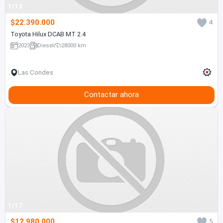
1/12
$22.390.000
4
Toyota Hilux DCAB MT 2.4
2023
Diesel
28000 km
Las Condes
Contactar ahora
1/17
$12.980.000
5