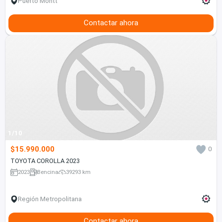
Puerto Montt
Contactar ahora
1/10
$15.990.000
0
TOYOTA COROLLA 2023
2023
Bencina
39293 km
Región Metropolitana
Contactar ahora