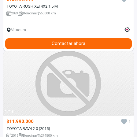
TOYOTA RUSH XEI 4X2 1.5 MT
2024
Bencina
60000 km
Vitacura
Contactar ahora
1/18
$11.990.000
1
TOYOTA RAV4 2.0 (2015)
2015
Bencina
274500 km