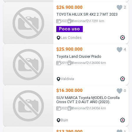
$26.900.000
2
TOYOTA HILUX SR 4X2 2.7 MT 2023
2023
Bencina
17291 km
Poco uso
Las Condes
$25.900.000
4
Toyota Land Crusier Prado
2019
Bencina
126000 km
Valdivia
$16.300.000
0
SUV MARCA Toyota MODELO Corolla
Cross CVT 2.0 AUT AÑO (2023).
2023
Bencina
124356 km
Buin
$13.390.000
1