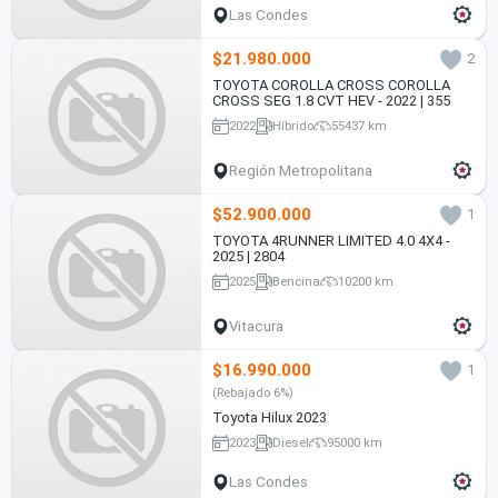
Las Condes
$21.980.000
2
TOYOTA COROLLA CROSS COROLLA
CROSS SEG 1.8 CVT HEV - 2022 | 355
2022
Híbrido
55437 km
Región Metropolitana
$52.900.000
1
TOYOTA 4RUNNER LIMITED 4.0 4X4 -
2025 | 2804
2025
Bencina
10200 km
Vitacura
$16.990.000
1
(Rebajado 6%)
Toyota Hilux 2023
2023
Diesel
95000 km
Las Condes