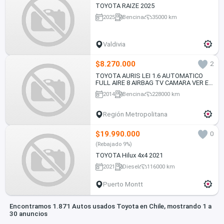
TOYOTA RAIZE 2025
2025
Bencina
35000 km
Valdivia
$8.270.000
2
TOYOTA AURIS LEI 1.6 AUTOMATICO
FULL AIRE 8 AIRBAG TV CAMARA VER EN
LAS CONDEs 2014
2014
Bencina
228000 km
Región Metropolitana
$19.990.000
0
(Rebajado 9%)
TOYOTA Hilux 4x4 2021
2021
Diesel
116000 km
Puerto Montt
Encontramos 1.871 Autos usados Toyota en Chile, mostrando 1 a
30 anuncios