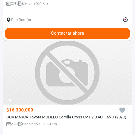
2015
Bencina
1 km
San Ramón
Contactar ahora
1/8
$16.300.000
1
SUV MARCA Toyota MODELO Corolla Cross CVT 2.0 AUT AÑO (2023).
2023
Bencina
111904 km