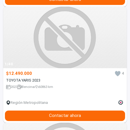
1/40
$12.490.000
4
TOYOTA YARIS 2023
2023
Bencina
60863 km
Región Metropolitana
Contactar ahora