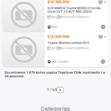
$16.300.000
0
SUV MARCA Toyota MODELO Corolla
Cross CVT 2.0 AUT AÑO (2023).
2023
Bencina
124356 km
Buin
$16.500.000
6
Toyota 4Runner Limited 2013
2013
Bencina
200000 km
Las Condes
Encontramos 1.870 Autos usados Toyota en Chile, mostrando 1 a
30 anuncios
1 / 63
Categorías