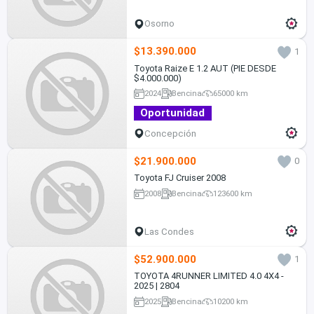
Osorno
$13.390.000
1
Toyota Raize E 1.2 AUT (PIE DESDE
$4.000.000)
2024
Bencina
65000 km
Oportunidad
Concepción
$21.900.000
0
Toyota FJ Cruiser 2008
2008
Bencina
123600 km
Las Condes
$52.900.000
1
TOYOTA 4RUNNER LIMITED 4.0 4X4 -
2025 | 2804
2025
Bencina
10200 km