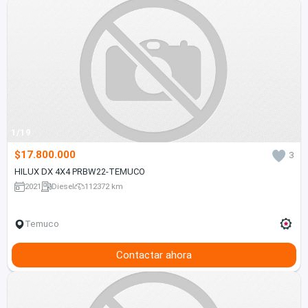
1/19
$17.800.000
3
HILUX DX 4X4 PRBW22-TEMUCO
2021
Diesel
112372 km
Temuco
Contactar ahora