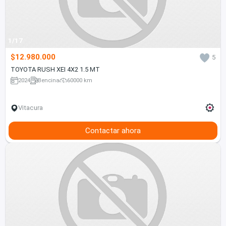
1/17
$12.980.000
5
TOYOTA RUSH XEI 4X2 1.5 MT
2024
Bencina
60000 km
Vitacura
Contactar ahora