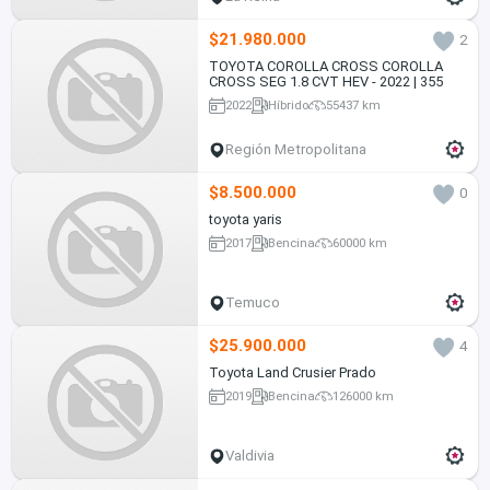
$21.980.000
2
TOYOTA COROLLA CROSS COROLLA
CROSS SEG 1.8 CVT HEV - 2022 | 355
2022
Híbrido
55437 km
Región Metropolitana
$8.500.000
0
toyota yaris
2017
Bencina
60000 km
Temuco
$25.900.000
4
Toyota Land Crusier Prado
2019
Bencina
126000 km
Valdivia