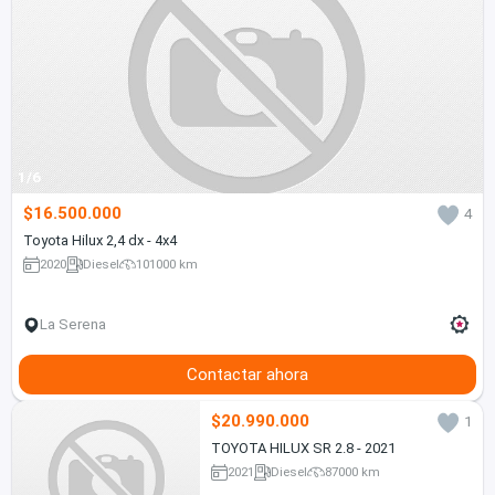
1/6
$16.500.000
4
Toyota Hilux 2,4 dx - 4x4
2020
Diesel
101000 km
La Serena
Contactar ahora
$20.990.000
1
TOYOTA HILUX SR 2.8 - 2021
2021
Diesel
87000 km