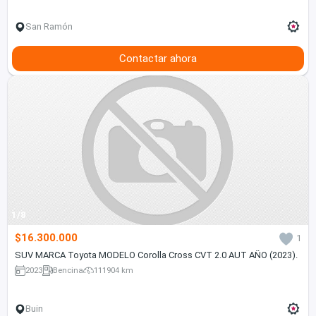
San Ramón
Contactar ahora
1/8
$16.300.000
1
SUV MARCA Toyota MODELO Corolla Cross CVT 2.0 AUT AÑO (2023).
2023
Bencina
111904 km
Buin