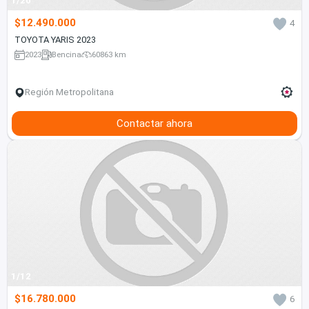
1/20
$12.490.000
4
TOYOTA YARIS 2023
2023
Bencina
60863 km
Región Metropolitana
Contactar ahora
1/12
$16.780.000
6