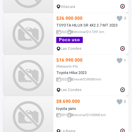
Vitacura
$26.900.000
3
TOYOTA HILUX SR 4X2 2.7 MT 2023
2023
Bencina
17291 km
Poco uso
Las Condes
$16.990.000
1
(Rebajado 6%)
Toyota Hilux 2023
2023
Diesel
95000 km
Las Condes
$8.690.000
0
toyota yaris
2019
Bencina
150000 km
La Reina