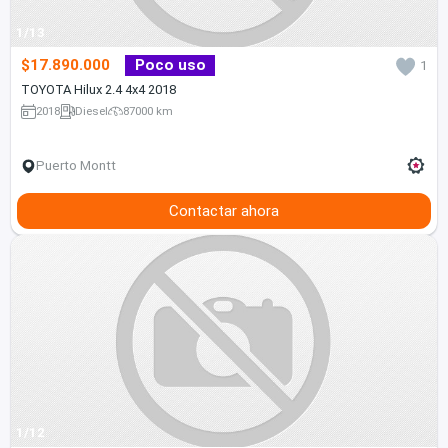
1/13
$17.890.000
Poco uso
1
TOYOTA Hilux 2.4 4x4 2018
2018
Diesel
87000 km
Puerto Montt
Contactar ahora
1/12