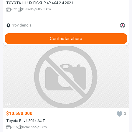
TOYOTA HILUX PICKUP 4P 4X4 2.4 2021
2021
Diesel
68503 km
Providencia
Contactar ahora
1/11
$10.580.000
0
Toyota Rav4 2014 AUT
2015
Bencina
1 km