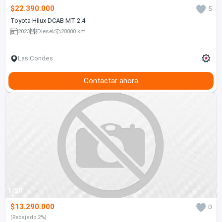
$22.390.000
5
Toyota Hilux DCAB MT 2.4
2023
Diesel
28000 km
Las Condes
Contactar ahora
1/20
$13.290.000
0
(Rebajado 2%)