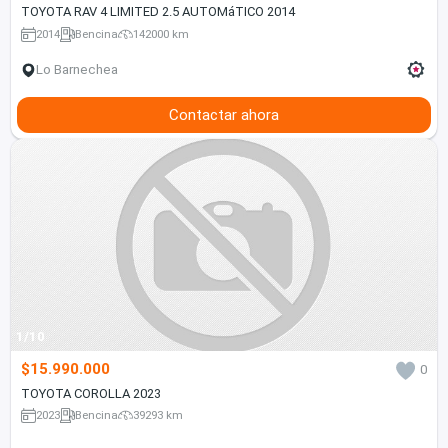
TOYOTA RAV 4 LIMITED 2.5 AUTOMáTICO 2014
2014
Bencina
142000 km
Lo Barnechea
Contactar ahora
1/10
$15.990.000
0
TOYOTA COROLLA 2023
2023
Bencina
39293 km