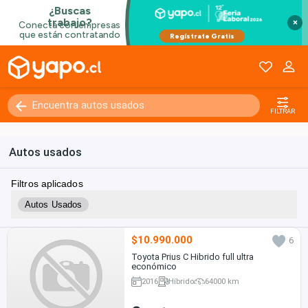
×
FILTRAR
Autos usados
Filtros aplicados
Autos Usados
$10.990.000
6
Toyota Prius C Hibrido full ultra
económico
2016
Híbrido
64000 km