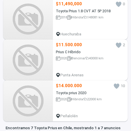
$11,490,000
0
Toyota Prius 1.8 CVT AT 5P 2018
2018
Híbrido
148081 km
Huechuraba
$11.500.000
2
Prius C Híbrido
2020
Bencina
40000 km
Punta Arenas
$14.000.000
10
Toyota prius 2020
2020
Híbrido
22000 km
Peñalolén
Encontramos 7 Toyota Prius en Chile, mostrando 1 a 7 anuncios