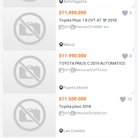
Antofagasta
$11,490,000
0
Toyota Prius 1.8 CVT AT 5P 2018
2018
Híbrido
148081 km
Macul
$11.990.000
8
TOYOTA PRIUS C 2019 AUTOMÁTICO
2019
Bencina
9753 km
Puerto Montt
$11.500.000
10
Toyota prius 2018
2018
Híbrido
53000 km
Las Condes