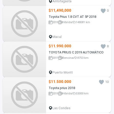
Antofagasta
$11,490,000
0
Toyota Prius 1.8 CVT AT 5P 2018
2018
Híbrido
148081 km
Macul
$11.990.000
8
TOYOTA PRIUS C 2019 AUTOMÁTICO
2019
Bencina
9753 km
Puerto Montt
$11.500.000
10
Toyota prius 2018
2018
Híbrido
53000 km
Las Condes