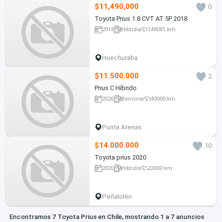
$11,490,000
0
Toyota Prius 1.8 CVT AT 5P 2018
2018
Híbrido
148081 km
Huechuraba
$11.500.000
2
Prius C Híbrido
2020
Bencina
40000 km
Punta Arenas
$14.000.000
10
Toyota prius 2020
2020
Híbrido
22000 km
Peñalolén
Encontramos 7 Toyota Prius en Chile, mostrando 1 a 7 anuncios