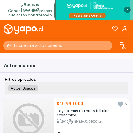
×
FILTRAR
Autos usados
Filtros aplicados
Autos Usados
$10.990.000
6
Toyota Prius C Hibrido full ultra
económico
2016
Híbrido
64000 km