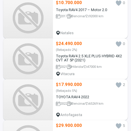
$10.700.000
0
Toyota RAV4 2017 – Motor 2.0
2017
Bencina
92000 km
Natales
$24.490.000
0
(Rebajado 2%)
Toyota RAV4 2.5 XLE PLUS HYBRID 4X2
CVT AT 5P (2021)
2021
Híbrido
47000 km
Vitacura
$17.990.000
2
(Rebajado 5%)
TOYOTA RAV4 2022
2022
Bencina
65269 km
Antofagasta
$29.900.000
5