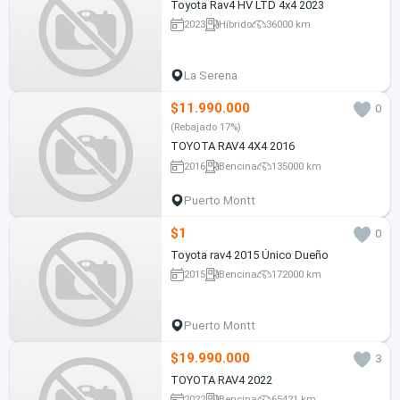
Toyota Rav4 HV LTD 4x4 2023
2023
Híbrido
36000 km
La Serena
$11.990.000
0
(Rebajado 17%)
TOYOTA RAV4 4X4 2016
2016
Bencina
135000 km
Puerto Montt
$1
0
Toyota rav4 2015 Único Dueño
2015
Bencina
172000 km
Puerto Montt
$19.990.000
3
TOYOTA RAV4 2022
2022
Bencina
65421 km