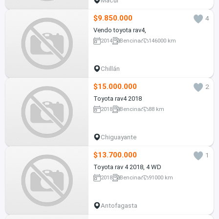
Macul
$9.850.000
4
Vendo toyota rav4,
2014
Bencina
146000 km
Chillán
$15.000.000
2
Toyota rav4 2018
2018
Bencina
88 km
Chiguayante
$13.700.000
1
Toyota rav 4 2018, 4 WD
2018
Bencina
91000 km
Antofagasta