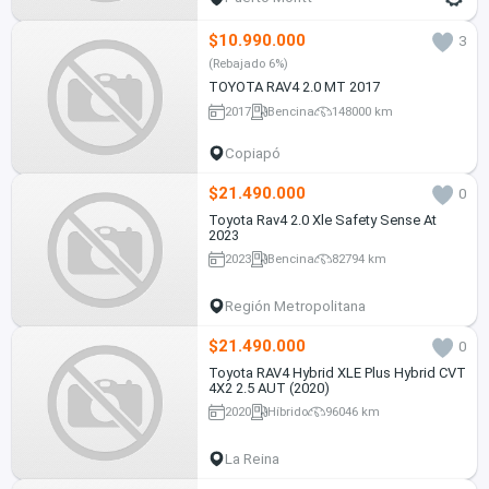
$10.990.000
3
(Rebajado 6%)
TOYOTA RAV4 2.0 MT 2017
2017
Bencina
148000 km
Copiapó
$21.490.000
0
Toyota Rav4 2.0 Xle Safety Sense At
2023
2023
Bencina
82794 km
Región Metropolitana
$21.490.000
0
Toyota RAV4 Hybrid XLE Plus Hybrid CVT
4X2 2.5 AUT (2020)
2020
Híbrido
96046 km
La Reina