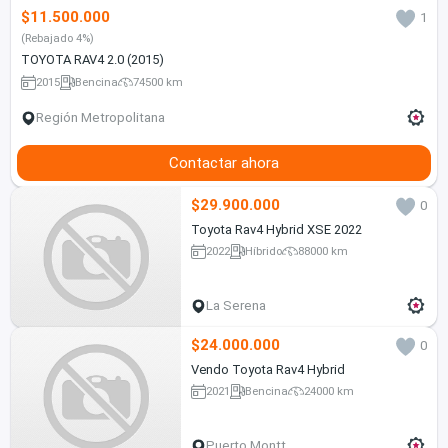
$11.500.000
1
(Rebajado 4%)
TOYOTA RAV4 2.0 (2015)
2015
Bencina
74500 km
Región Metropolitana
Contactar ahora
$29.900.000
0
Toyota Rav4 Hybrid XSE 2022
2022
Híbrido
88000 km
La Serena
$24.000.000
0
Vendo Toyota Rav4 Hybrid
2021
Bencina
24000 km
Puerto Montt