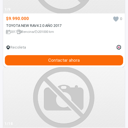
1/9
$9.990.000
0
TOYOTA NEW RAV4 2.0 AÑO 2017
2017
Bencina
201000 km
Recoleta
Contactar ahora
1/18