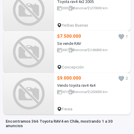
Toyota rav4 4x2 2005
2005
Bencina
270000 km
Yerbas Buenas
$7.500.000
1
Se vende RAV
2007
Bencina
186800 km
Concepción
$9.000.000
2
Vendo toyota rav4 4x4
2019
Bencina
250000 km
Fresia
Encontramos 366 Toyota RAV4 en Chile, mostrando 1 a 30
anuncios