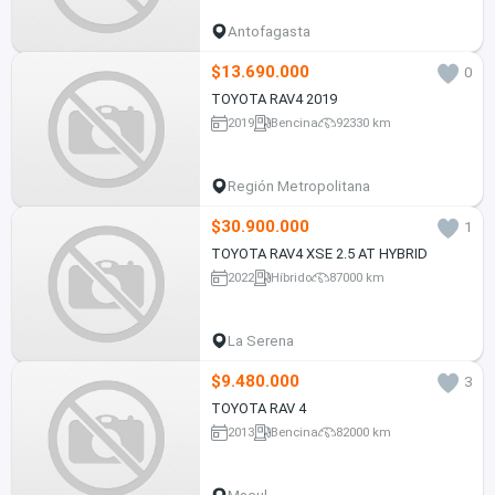
Antofagasta
$13.690.000
0
TOYOTA RAV4 2019
2019
Bencina
92330 km
Región Metropolitana
$30.900.000
1
TOYOTA RAV4 XSE 2.5 AT HYBRID
2022
Híbrido
87000 km
La Serena
$9.480.000
3
TOYOTA RAV 4
2013
Bencina
82000 km