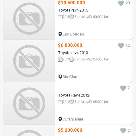
$10.500.000
20
Toyota rav4 2015
2015
Bencina
106000 km
Las Condes
$6.800.000
12
Toyota rav4 2013
2013
Bencina
155000 km
Río Claro
7
Toyota Rav4 2012
2012
Bencina
162000 km
Curanilahue
$5.200.000
2