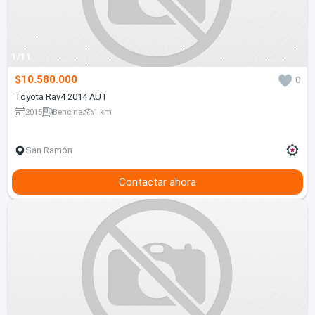
1/11
$10.580.000
0
Toyota Rav4 2014 AUT
2015
Bencina
1 km
San Ramón
Contactar ahora