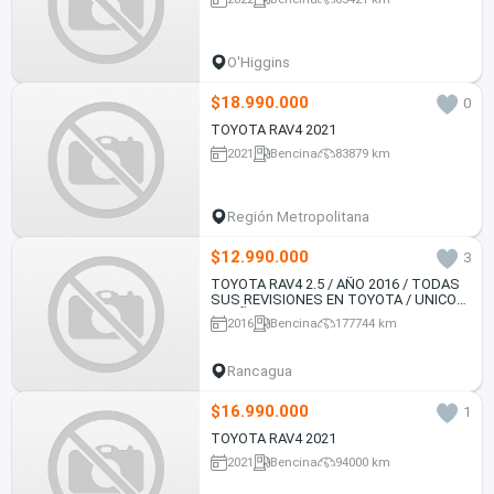
O'Higgins
$18.990.000
0
TOYOTA RAV4 2021
2021
Bencina
83879 km
Región Metropolitana
$12.990.000
3
TOYOTA RAV4 2.5 / AÑO 2016 / TODAS
SUS REVISIONES EN TOYOTA / UNICO
DUEÑO / EXCELENTE ESTADO
2016
Bencina
177744 km
Rancagua
$16.990.000
1
TOYOTA RAV4 2021
2021
Bencina
94000 km