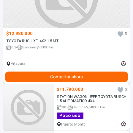
1/17
$12.980.000
5
TOYOTA RUSH XEI 4X2 1.5 MT
2024
Bencina
60000 km
Vitacura
Contactar ahora
$11.790.000
0
STATION WAGON JEEP TOYOTA RUSCH
1.5 AUTOMATICO 4X4
2019
Bencina
48000 km
Poco uso
Puerto Montt