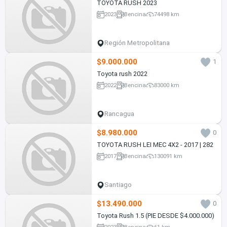
TOYOTA RUSH 2023
2023
Bencina
74498 km
Región Metropolitana
$9.000.000
1
Toyota rush 2022
2022
Bencina
83000 km
Rancagua
$8.980.000
0
TOYOTA RUSH LEI MEC 4X2 - 2017 | 282
2017
Bencina
130091 km
Santiago
$13.490.000
0
Toyota Rush 1.5 (PIE DESDE $4.000.000)
2023
Bencina
61 km