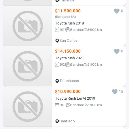
Pudahuel
$11.500.000
0
(Rebajado 8%)
Toyota rush 2018
2018
Bencina
86000 km
San Carlos
$14.150.000
0
Toyota rush 2021
2021
Bencina
61000 km
Talcahuano
$10.990.000
15
Toyota Rush Lei At 2019
2019
Bencina
37000 km
Santiago