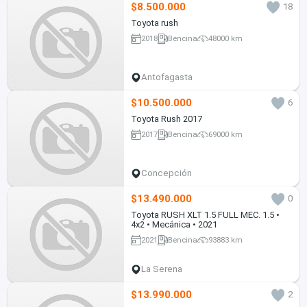
$8.500.000
18
Toyota rush
2018
Bencina
48000 km
Antofagasta
$10.500.000
6
Toyota Rush 2017
2017
Bencina
69000 km
Concepción
$13.490.000
0
Toyota RUSH XLT 1.5 FULL MEC. 1.5 •
4x2 • Mecánica • 2021
2021
Bencina
93883 km
La Serena
$13.990.000
2