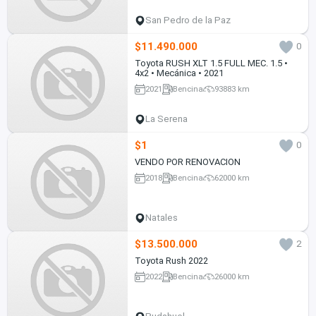
San Pedro de la Paz
$11.490.000
0
Toyota RUSH XLT 1.5 FULL MEC. 1.5 •
4x2 • Mecánica • 2021
2021
Bencina
93883 km
La Serena
$1
0
VENDO POR RENOVACION
2018
Bencina
62000 km
Natales
$13.500.000
2
Toyota Rush 2022
2022
Bencina
26000 km