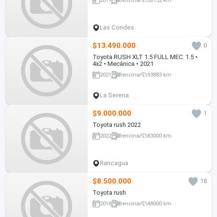
Las Condes
$13.490.000
0
Toyota RUSH XLT 1.5 FULL MEC. 1.5 •
4x2 • Mecánica • 2021
2021
Bencina
93883 km
La Serena
$9.000.000
1
Toyota rush 2022
2022
Bencina
83000 km
Rancagua
$8.500.000
18
Toyota rush
2018
Bencina
48000 km