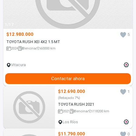
1/17
$12.980.000
5
TOYOTA RUSH XEI 4X2 1.5 MT
2024
Bencina
60000 km
Vitacura
Contactar ahora
$12.690.000
1
(Rebajado 7%)
TOYOTA RUSH 2021
2021
Bencina
118200 km
Los Ríos
$11.790.000
0