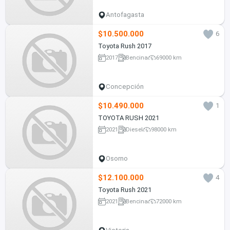
Antofagasta
$10.500.000
6
Toyota Rush 2017
2017
Bencina
69000 km
Concepción
$10.490.000
1
TOYOTA RUSH 2021
2021
Diesel
98000 km
Osorno
$12.100.000
4
Toyota Rush 2021
2021
Bencina
72000 km