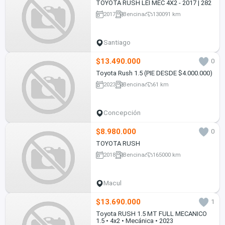
TOYOTA RUSH LEI MEC 4X2 - 2017 | 282
2017
Bencina
130091 km
Santiago
$13.490.000
0
Toyota Rush 1.5 (PIE DESDE $4.000.000)
2023
Bencina
61 km
Concepción
$8.980.000
0
TOYOTA RUSH
2018
Bencina
165000 km
Macul
$13.690.000
1
Toyota RUSH 1.5 MT FULL MECANICO
1.5 • 4x2 • Mecánica • 2023