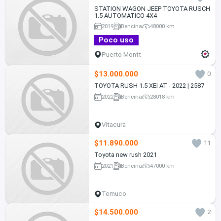
STATION WAGON JEEP TOYOTA RUSCH
1.5 AUTOMATICO 4X4
2019
Bencina
48000 km
Poco uso
Puerto Montt
$13.000.000
0
TOYOTA RUSH 1.5 XEI AT - 2022 | 2587
2022
Bencina
28018 km
Vitacura
$11.890.000
11
Toyota new rush 2021
2021
Bencina
47000 km
Temuco
$14.500.000
2