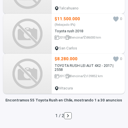
Talcahuano
$11.500.000
0
(Rebajado 8%)
Toyota rush 2018
2018
Bencina
86000 km
San Carlos
$8.280.000
0
TOYOTA RUSH LEI AUT 4X2 - 2017 |
2558
2017
Bencina
139852 km
Vitacura
Encontramos 55 Toyota Rush en Chile, mostrando 1 a 30 anuncios
1 / 2