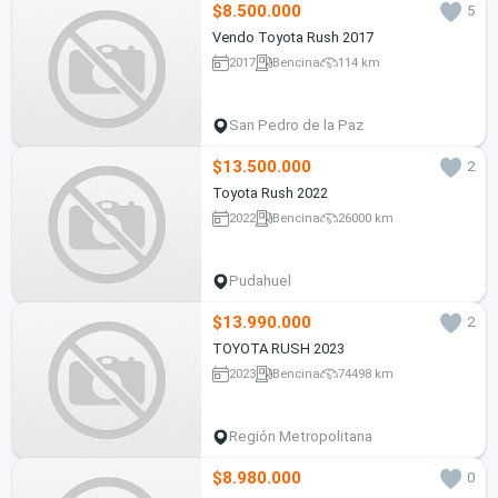
$8.500.000
5
Vendo Toyota Rush 2017
2017
Bencina
114 km
San Pedro de la Paz
$13.500.000
2
Toyota Rush 2022
2022
Bencina
26000 km
Pudahuel
$13.990.000
2
TOYOTA RUSH 2023
2023
Bencina
74498 km
Región Metropolitana
$8.980.000
0