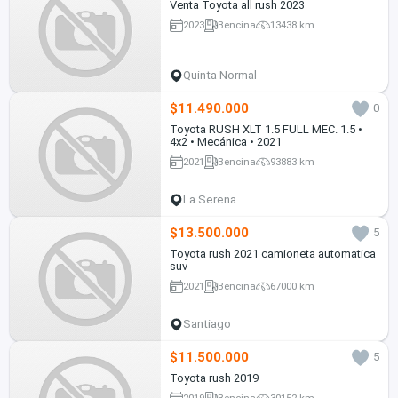
Venta Toyota all rush 2023
2023
Bencina
13438 km
Quinta Normal
$11.490.000
0
Toyota RUSH XLT 1.5 FULL MEC. 1.5 •
4x2 • Mecánica • 2021
2021
Bencina
93883 km
La Serena
$13.500.000
5
Toyota rush 2021 camioneta automatica
suv
2021
Bencina
67000 km
Santiago
$11.500.000
5
Toyota rush 2019
2019
Bencina
30152 km