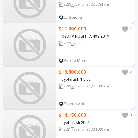
2023
Bencina
58034 km
La Serena
$11.990.000
1
TOYOTA RUSH TA 4X2 2019
2019
Bencina
Puerto Montt
$13.500.000
2
Toyotarush 1.5 cc
2022
Bencina
28000 km
Puente Alto
$14.150.000
0
Toyota rush 2021
2021
Bencina
61000 km