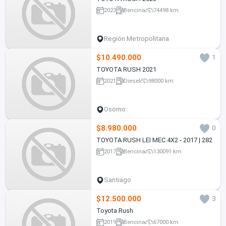
2023
Bencina
74498 km
Región Metropolitana
$10.490.000
1
TOYOTA RUSH 2021
2021
Diesel
98000 km
Osorno
$8.980.000
0
TOYOTA RUSH LEI MEC 4X2 - 2017 | 282
2017
Bencina
130091 km
Santiago
$12.500.000
3
Toyota Rush
2019
Bencina
67000 km