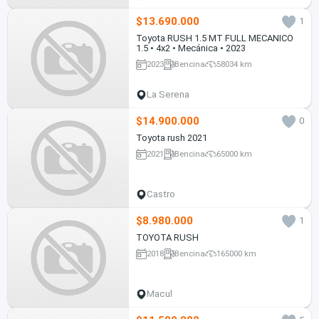
$13.690.000
1
Toyota RUSH 1.5 MT FULL MECANICO
1.5 • 4x2 • Mecánica • 2023
2023
Bencina
58034 km
La Serena
$14.900.000
0
Toyota rush 2021
2021
Bencina
65000 km
Castro
$8.980.000
1
TOYOTA RUSH
2018
Bencina
165000 km
Macul