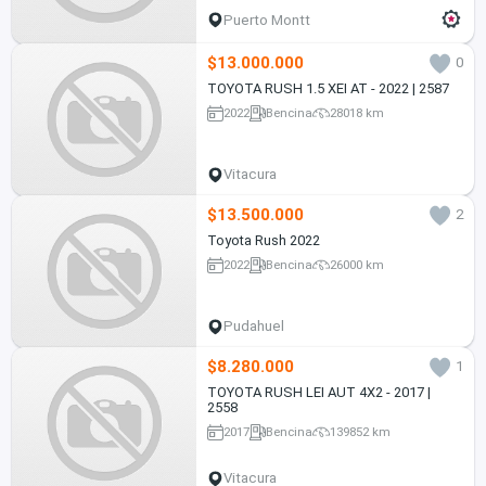
Puerto Montt
$13.000.000
0
TOYOTA RUSH 1.5 XEI AT - 2022 | 2587
2022
Bencina
28018 km
Vitacura
$13.500.000
2
Toyota Rush 2022
2022
Bencina
26000 km
Pudahuel
$8.280.000
1
TOYOTA RUSH LEI AUT 4X2 - 2017 |
2558
2017
Bencina
139852 km
Vitacura