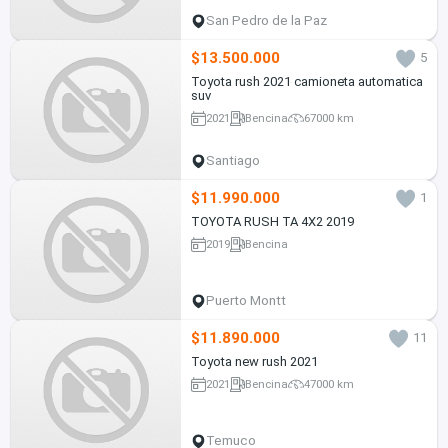
San Pedro de la Paz
$13.500.000
5
Toyota rush 2021 camioneta automatica
suv
2021
Bencina
67000 km
Santiago
$11.990.000
1
TOYOTA RUSH TA 4X2 2019
2019
Bencina
Puerto Montt
$11.890.000
11
Toyota new rush 2021
2021
Bencina
47000 km
Temuco