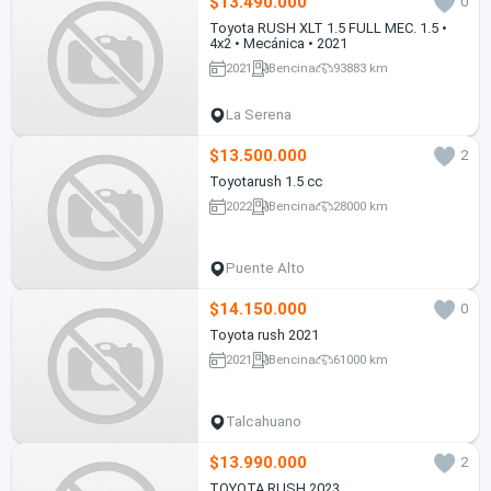
$13.490.000
0
Toyota RUSH XLT 1.5 FULL MEC. 1.5 •
4x2 • Mecánica • 2021
2021
Bencina
93883 km
La Serena
$13.500.000
2
Toyotarush 1.5 cc
2022
Bencina
28000 km
Puente Alto
$14.150.000
0
Toyota rush 2021
2021
Bencina
61000 km
Talcahuano
$13.990.000
2
TOYOTA RUSH 2023