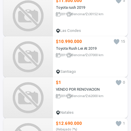
$11.500.000
5
Toyota rush 2019
2019
Bencina
30152 km
Las Condes
$10.990.000
15
Toyota Rush Lei At 2019
2019
Bencina
37000 km
Santiago
$1
0
VENDO POR RENOVACION
2018
Bencina
62000 km
Natales
$12.690.000
1
(Rebajado 7%)