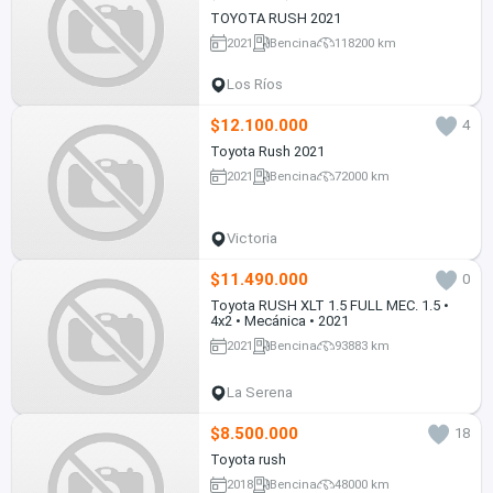
TOYOTA RUSH 2021
2021
Bencina
118200 km
Los Ríos
$12.100.000
4
Toyota Rush 2021
2021
Bencina
72000 km
Victoria
$11.490.000
0
Toyota RUSH XLT 1.5 FULL MEC. 1.5 •
4x2 • Mecánica • 2021
2021
Bencina
93883 km
La Serena
$8.500.000
18
Toyota rush
2018
Bencina
48000 km