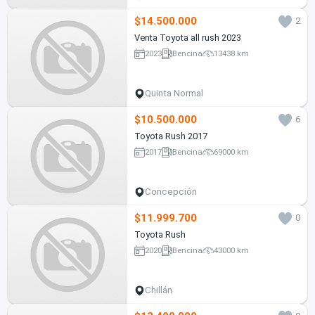
$14.500.000
2
Venta Toyota all rush 2023
2023
Bencina
13438 km
Quinta Normal
$10.500.000
6
Toyota Rush 2017
2017
Bencina
69000 km
Concepción
$11.999.700
0
Toyota Rush
2020
Bencina
43000 km
Chillán