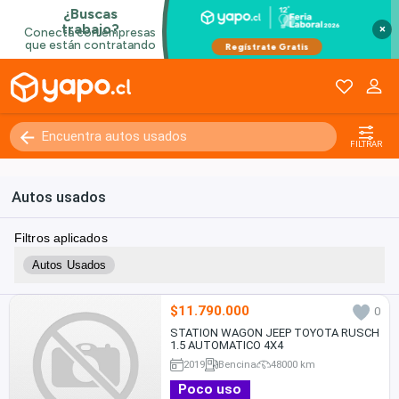
×
FILTRAR
Autos usados
Filtros aplicados
Autos Usados
$11.790.000
0
STATION WAGON JEEP TOYOTA RUSCH
1.5 AUTOMATICO 4X4
2019
Bencina
48000 km
Poco uso