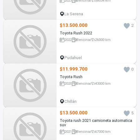
2023
Bencina
58034 km
La Serena
$13.500.000
2
Toyota Rush 2022
2022
Bencina
26000 km
Pudahuel
$11.999.700
0
Toyota Rush
2020
Bencina
43000 km
Chillán
$13.500.000
5
Toyota rush 2021 camioneta automatica
suv
2021
Bencina
67000 km