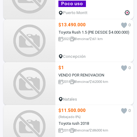
Poco uso
Puerto Montt
$13.490.000
0
Toyota Rush 1.5 (PIE DESDE $4.000.000)
2023
Bencina
61 km
Concepción
$1
0
VENDO POR RENOVACION
2018
Bencina
62000 km
Natales
$11.500.000
0
(Rebajado 8%)
Toyota rush 2018
2018
Bencina
86000 km