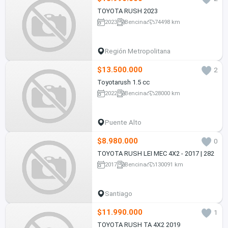
TOYOTA RUSH 2023
2023
Bencina
74498 km
Región Metropolitana
$13.500.000
2
Toyotarush 1.5 cc
2022
Bencina
28000 km
Puente Alto
$8.980.000
0
TOYOTA RUSH LEI MEC 4X2 - 2017 | 282
2017
Bencina
130091 km
Santiago
$11.990.000
1
TOYOTA RUSH TA 4X2 2019