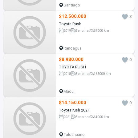
Santiago
$12.500.000
3
Toyota Rush
2019
Bencina
67000 km
Rancagua
$8.980.000
0
TOYOTA RUSH
2018
Bencina
165000 km
Macul
$14.150.000
0
Toyota rush 2021
2021
Bencina
61000 km
Talcahuano