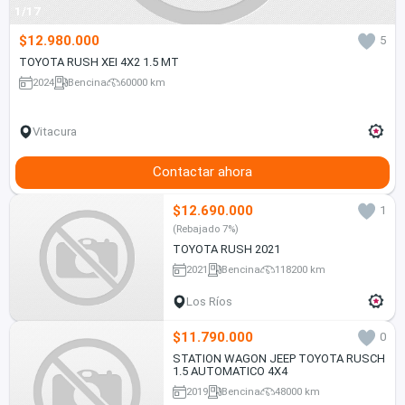
1/17
$12.980.000
5
TOYOTA RUSH XEI 4X2 1.5 MT
2024
Bencina
60000 km
Vitacura
Contactar ahora
$12.690.000
1
(Rebajado 7%)
TOYOTA RUSH 2021
2021
Bencina
118200 km
Los Ríos
$11.790.000
0
STATION WAGON JEEP TOYOTA RUSCH
1.5 AUTOMATICO 4X4
2019
Bencina
48000 km