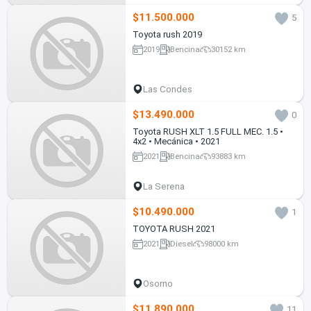
$11.500.000
5
Toyota rush 2019
2019
Bencina
30152 km
Las Condes
$13.490.000
0
Toyota RUSH XLT 1.5 FULL MEC. 1.5 •
4x2 • Mecánica • 2021
2021
Bencina
93883 km
La Serena
$10.490.000
1
TOYOTA RUSH 2021
2021
Diesel
98000 km
Osorno
$11.890.000
11