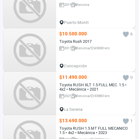
2019
Bencina
Puerto Montt
$10.500.000
6
Toyota Rush 2017
2017
Bencina
69000 km
Concepción
$11.490.000
0
Toyota RUSH XLT 1.5 FULL MEC. 1.5 •
4x2 • Mecánica • 2021
2021
Bencina
93883 km
La Serena
$13.690.000
1
Toyota RUSH 1.5 MT FULL MECANICO
1.5 • 4x2 • Mecánica • 2023