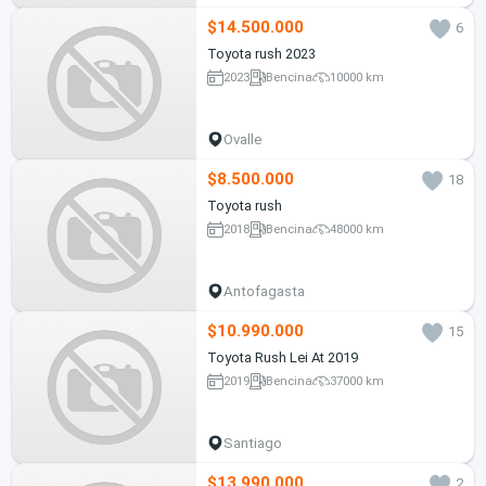
$14.500.000
6
Toyota rush 2023
2023
Bencina
10000 km
Ovalle
$8.500.000
18
Toyota rush
2018
Bencina
48000 km
Antofagasta
$10.990.000
15
Toyota Rush Lei At 2019
2019
Bencina
37000 km
Santiago
$13.990.000
2