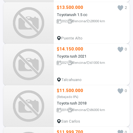
$13.500.000
2
Toyotarush 1.5 cc
2022
Bencina
28000 km
Puente Alto
$14.150.000
0
Toyota rush 2021
2021
Bencina
61000 km
Talcahuano
$11.500.000
0
(Rebajado 8%)
Toyota rush 2018
2018
Bencina
86000 km
San Carlos
$11.999.700
0