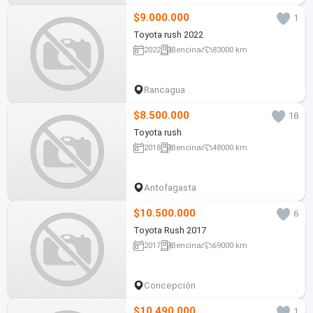
$9.000.000
1
Toyota rush 2022
2022
Bencina
83000 km
Rancagua
$8.500.000
18
Toyota rush
2018
Bencina
48000 km
Antofagasta
$10.500.000
6
Toyota Rush 2017
2017
Bencina
69000 km
Concepción
$10.490.000
1