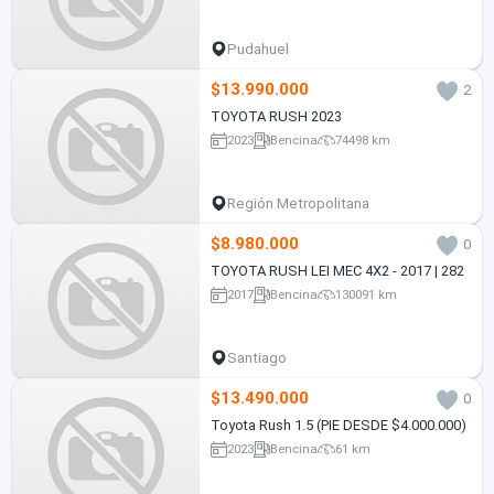
Pudahuel
$13.990.000
2
TOYOTA RUSH 2023
2023
Bencina
74498 km
Región Metropolitana
$8.980.000
0
TOYOTA RUSH LEI MEC 4X2 - 2017 | 282
2017
Bencina
130091 km
Santiago
$13.490.000
0
Toyota Rush 1.5 (PIE DESDE $4.000.000)
2023
Bencina
61 km