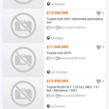
La Serena
$13.500.000
5
Toyota rush 2021 camioneta automatica
suv
2021
Bencina
67000 km
Santiago
$11.500.000
5
Toyota rush 2019
2019
Bencina
30152 km
Las Condes
$13.490.000
0
Toyota RUSH XLT 1.5 FULL MEC. 1.5 •
4x2 • Mecánica • 2021
2021
Bencina
93883 km
La Serena