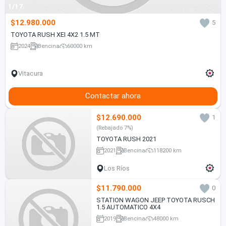
1/17
$12.980.000
5
TOYOTA RUSH XEI 4X2 1.5 MT
2024
Bencina
60000 km
Vitacura
Contactar ahora
$12.690.000
1
(Rebajado 7%)
TOYOTA RUSH 2021
2021
Bencina
118200 km
Los Ríos
$11.790.000
0
STATION WAGON JEEP TOYOTA RUSCH
1.5 AUTOMATICO 4X4
2019
Bencina
48000 km