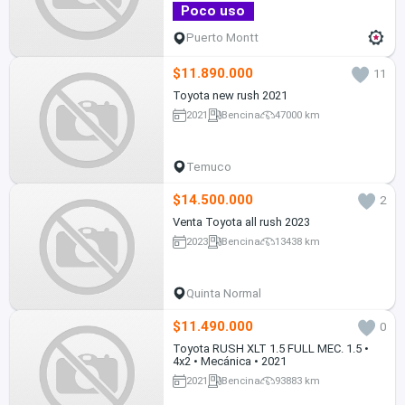
Poco uso
Puerto Montt
$11.890.000
11
Toyota new rush 2021
2021
Bencina
47000 km
Temuco
$14.500.000
2
Venta Toyota all rush 2023
2023
Bencina
13438 km
Quinta Normal
$11.490.000
0
Toyota RUSH XLT 1.5 FULL MEC. 1.5 •
4x2 • Mecánica • 2021
2021
Bencina
93883 km