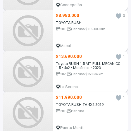
Concepción
$8.980.000
0
TOYOTA RUSH
2018
Bencina
165000 km
Macul
$13.690.000
1
Toyota RUSH 1.5 MT FULL MECANICO
1.5 • 4x2 • Mecánica • 2023
2023
Bencina
58034 km
La Serena
$11.990.000
1
TOYOTA RUSH TA 4X2 2019
2019
Bencina
Puerto Montt