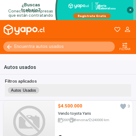
×
FILTRAR
Autos usados
Filtros aplicados
Autos Usados
$4.500.000
3
Vendo toyota Yaris
2009
Bencina
240000 km