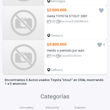
Rancagua
$2.800.000
Venta TOYOTA STOUT 2001
2001
Bencina
206000 km
Temuco
$3.800.000
4
Vendo o permuto por auto
1993
Diesel
130 km
Calbuco
Encontramos 3 Autos usados Toyota "stout" en Chile, mostrando
1 a 3 anuncios
Categorías
Inmuebles
Educación
Deportes