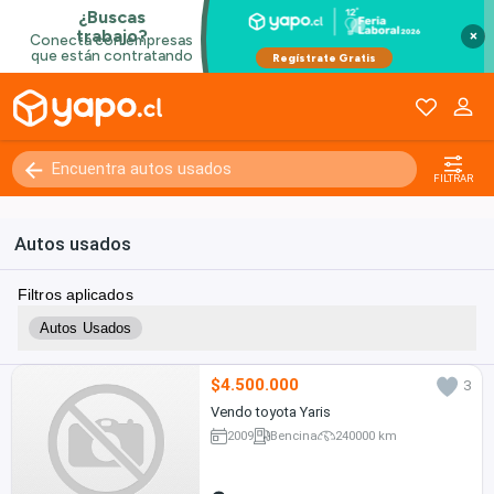
×
FILTRAR
Autos usados
Filtros aplicados
Autos Usados
$4.500.000
3
Vendo toyota Yaris
2009
Bencina
240000 km