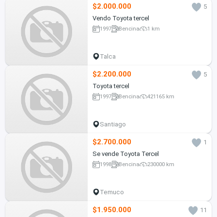
$2.000.000
5
Vendo Toyota tercel
1997
Bencina
1 km
Talca
$2.200.000
5
Toyota tercel
1997
Bencina
421165 km
Santiago
$2.700.000
1
Se vende Toyota Tercel
1998
Bencina
230000 km
Temuco
$1.950.000
11