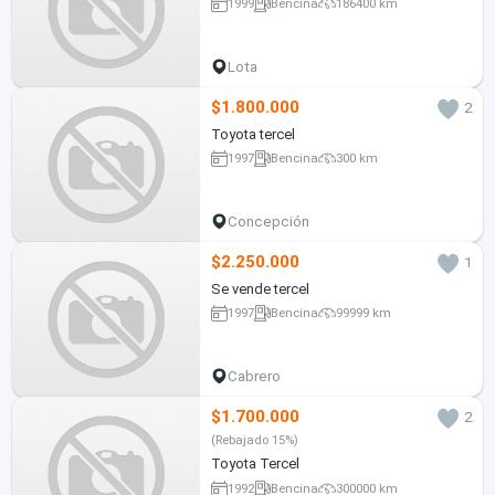
1999
Bencina
186400 km
Lota
$1.800.000
2
Toyota tercel
1997
Bencina
300 km
Concepción
$2.250.000
1
Se vende tercel
1997
Bencina
99999 km
Cabrero
$1.700.000
2
(Rebajado 15%)
Toyota Tercel
1992
Bencina
300000 km