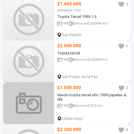
$1.400.000
3
(Rebajado 13%)
Toyota Tercel 1995 1.5
1995
Bencina
263046 km
San Ramón
$2.500.000
0
Toyota tercel
1996
Bencina
320000 km
San Pedro de la Paz
$1.500.000
0
Vendo toyota tercel año 1999 papeles al
dia
1999
Bencina
215 km
Chillán Viejo
$2.200.000
0