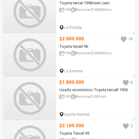
Toyota tercel 1998 twin cam
1998
Bencina
300000 km
La Florida
$2.000.000
18
Toyota tecerl 96
1996
Bencina
300000 km
La Serena
$1.800.000
8
Usado económico Toyota tercell 1993
1993
Bencina
300 km
Quinta Normal
$2.100.000
3
Toyota Tercel 95