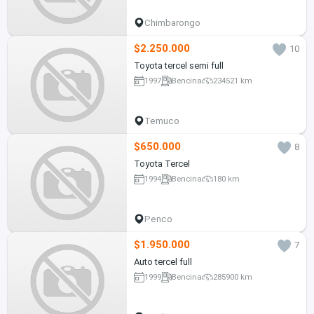
Chimbarongo
$2.250.000
10
Toyota tercel semi full
1997
Bencina
234521 km
Temuco
$650.000
8
Toyota Tercel
1994
Bencina
180 km
Penco
$1.950.000
7
Auto tercel full
1999
Bencina
285900 km