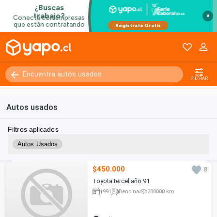
×
FILTRAR
Autos usados
Filtros aplicados
Autos Usados
$450.000
8
Toyota tercel año 91
1991
Bencina
200000 km