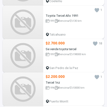
Coelemu
1
Toyota Tercel Año 1991
1991
Bencina
130 km
Talcahuano
$2.700.000
18
Se vende toyota tercel
1997
Bencina
198000 km
San Pedro de la Paz
$2.200.000
1
Tercel 1nz
1996
Bencina
10000 km
Puerto Montt