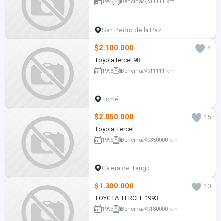
1995
Bencina
11111 km
San Pedro de la Paz
$2.100.000
4
Toyota tercel 98
1998
Bencina
11111 km
Tomé
$2.050.000
15
Toyota Tercel
1995
Bencina
350000 km
Calera de Tango
$1.300.000
10
TOYOTA TERCEL 1993
1993
Bencina
180000 km