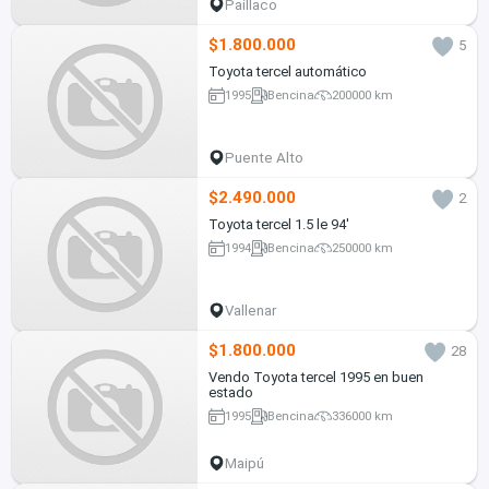
Paillaco
$1.800.000
5
Toyota tercel automático
1995
Bencina
200000 km
Puente Alto
$2.490.000
2
Toyota tercel 1.5 le 94'
1994
Bencina
250000 km
Vallenar
$1.800.000
28
Vendo Toyota tercel 1995 en buen
estado
1995
Bencina
336000 km
Maipú