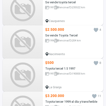
Se vende toyota tercel
1997
Bencina
235522 km
Cauquenes
$2.500.000
4
Se vende Toyota Tercel
1996
Bencina
204 km
Nacimiento
$500
8
Toyota tercel 1.5 1997
1997
Bencina
190000 km
La Granja
$3.200.000
11
Toyota tercer 1999 al día y transferible