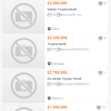
$2.000.000
5
Vendo Toyota tercel
1997
Bencina
1 km
Talca
$2.200.000
5
Toyota tercel
1997
Bencina
421165 km
Santiago
$2.700.000
1
Se vende Toyota Tercel
1998
Bencina
230000 km
Temuco
$1.950.000
11