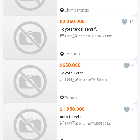
Chimbarongo
$2.250.000
10
Toyota tercel semi full
1997
Bencina
234521 km
Temuco
$650.000
8
Toyota Tercel
1994
Bencina
180 km
Penco
$1.950.000
7
Auto tercel full
1999
Bencina
285900 km