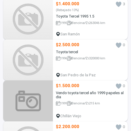
$1.400.000
3
(Rebajado 13%)
Toyota Tercel 1995 1.5
1995
Bencina
263046 km
San Ramón
$2.500.000
0
Toyota tercel
1996
Bencina
320000 km
San Pedro de la Paz
$1.500.000
0
Vendo toyota tercel año 1999 papeles al
dia
1999
Bencina
215 km
Chillán Viejo
$2.200.000
0