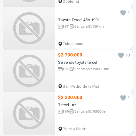
Coelemu
1
Toyota Tercel Año 1991
1991
Bencina
130 km
Talcahuano
$2.700.000
18
Se vende toyota tercel
1997
Bencina
198000 km
San Pedro de la Paz
$2.200.000
1
Tercel 1nz
1996
Bencina
10000 km
Puerto Montt