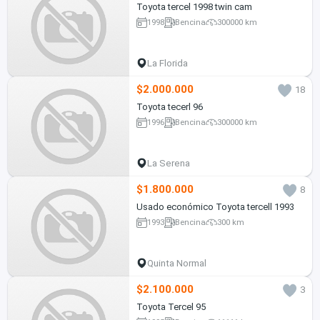
Toyota tercel 1998 twin cam
1998
Bencina
300000 km
La Florida
$2.000.000
18
Toyota tecerl 96
1996
Bencina
300000 km
La Serena
$1.800.000
8
Usado económico Toyota tercell 1993
1993
Bencina
300 km
Quinta Normal
$2.100.000
3
Toyota Tercel 95