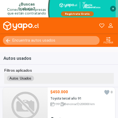
×
FILTRAR
Autos usados
Filtros aplicados
Autos Usados
$450.000
8
Toyota tercel año 91
1991
Bencina
200000 km