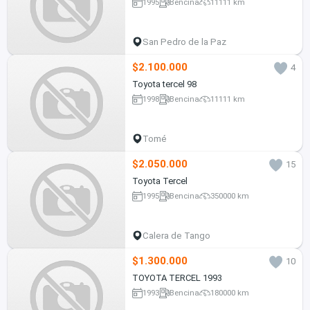
1995
Bencina
11111 km
San Pedro de la Paz
$2.100.000
4
Toyota tercel 98
1998
Bencina
11111 km
Tomé
$2.050.000
15
Toyota Tercel
1995
Bencina
350000 km
Calera de Tango
$1.300.000
10
TOYOTA TERCEL 1993
1993
Bencina
180000 km