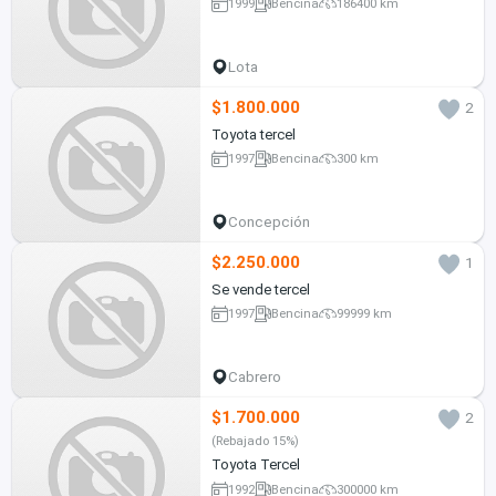
1999
Bencina
186400 km
Lota
$1.800.000
2
Toyota tercel
1997
Bencina
300 km
Concepción
$2.250.000
1
Se vende tercel
1997
Bencina
99999 km
Cabrero
$1.700.000
2
(Rebajado 15%)
Toyota Tercel
1992
Bencina
300000 km