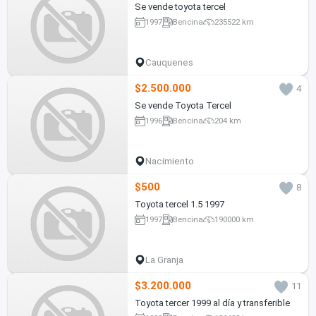
Se vende toyota tercel
1997
Bencina
235522 km
Cauquenes
$2.500.000
4
Se vende Toyota Tercel
1996
Bencina
204 km
Nacimiento
$500
8
Toyota tercel 1.5 1997
1997
Bencina
190000 km
La Granja
$3.200.000
11
Toyota tercer 1999 al día y transferible