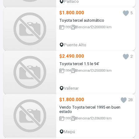
Paillaco
$1.800.000
5
Toyota tercel automático
1995
Bencina
200000 km
Puente Alto
$2.490.000
2
Toyota tercel 1.5 le 94'
1994
Bencina
250000 km
Vallenar
$1.800.000
28
Vendo Toyota tercel 1995 en buen
estado
1995
Bencina
336000 km
Maipú