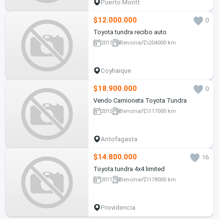
Puerto Montt
$12.000.000
0
Toyota tundra recibo auto
2013
Bencina
204000 km
Coyhaique
$18.900.000
0
Vendo Camioneta Toyota Tundra
2015
Bencina
117000 km
Antofagasta
$14.800.000
16
Toyota tundra 4x4 limited
2011
Bencina
178000 km
Providencia