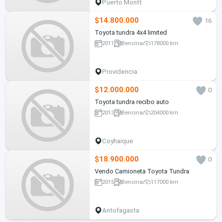
Puerto Montt
$14.800.000
16
Toyota tundra 4x4 limited
2011
Bencina
178000 km
Providencia
$12.000.000
0
Toyota tundra recibo auto
2013
Bencina
204000 km
Coyhaique
$18.900.000
0
Vendo Camioneta Toyota Tundra
2015
Bencina
117000 km
Antofagasta