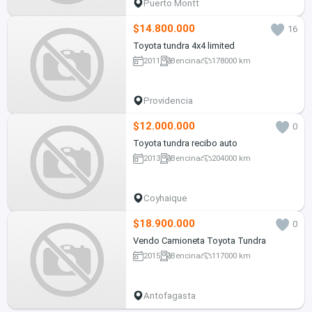
Puerto Montt
$14.800.000
16
Toyota tundra 4x4 limited
2011
Bencina
178000 km
Providencia
$12.000.000
0
Toyota tundra recibo auto
2013
Bencina
204000 km
Coyhaique
$18.900.000
0
Vendo Camioneta Toyota Tundra
2015
Bencina
117000 km
Antofagasta